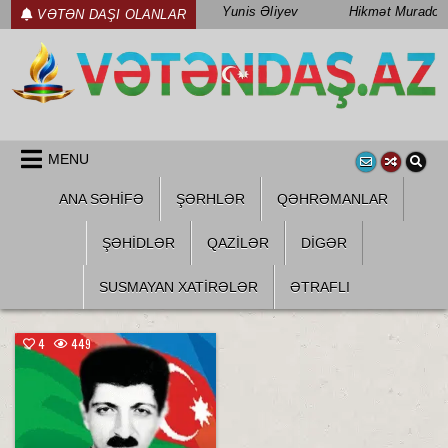
Skip
Yunis Əliyev
Hikmət Muradov
VƏTƏN DAŞI OLANLAR
to
content
WWW.VETENDAS.AZ
VƏTƏN FƏDAILƏRI HAQQINDA
MENU
ANA SƏHİFƏ
ŞƏRHLƏR
QƏHRƏMANLAR
ŞƏHIDLƏR
QAZILƏR
DIGƏR
SUSMAYAN XATİRƏLƏR
ƏTRAFLI
4
449
Posted
in