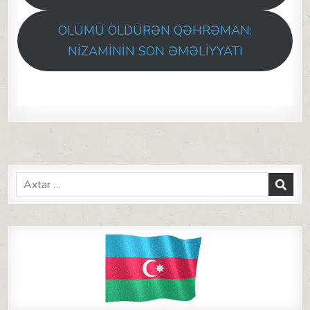
ÖLÜMÜ ÖLDÜRƏN QƏHRƏMAN:
NİZAMİNİN SON ƏMƏLİYYATI
Search
for: