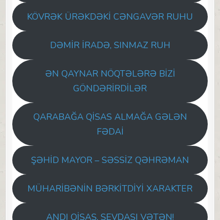
KÖVRƏK ÜRƏKDƏKİ CƏNGAVƏR RUHU
DƏMİR İRADƏ, SINMAZ RUH
ƏN QAYNAR NÖQTƏLƏRƏ BİZİ
GÖNDƏRİRDİLƏR
QARABAĞA QİSAS ALMAĞA GƏLƏN
FƏDAİ
ŞƏHİD MAYOR – SƏSSİZ QƏHRƏMAN
MÜHARİBƏNİN BƏRKİTDİYİ XARAKTER
ANDI QİSAS, SEVDASI VƏTƏN!