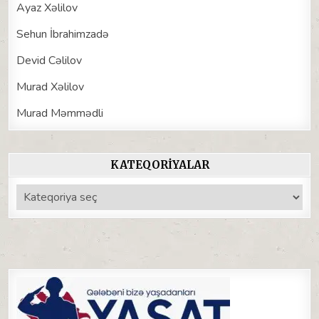
Ayaz Xəlilov
Sehun İbrahimzadə
Devid Cəlilov
Murad Xəlilov
Murad Məmmədli
KATEQORIYALAR
Kateqoriyalar