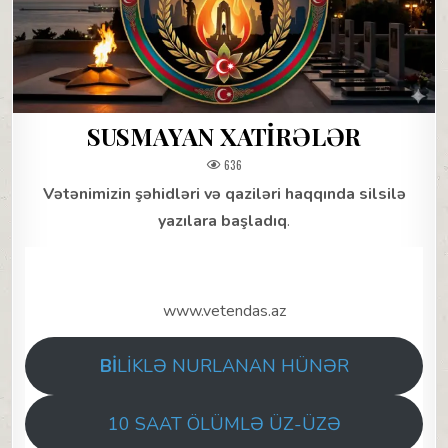
SUSMAYAN XATİRƏLƏR
636
Vətənimizin şəhidləri və qaziləri haqqında silsilə
yazılara başladıq
.
www.vetendas.az
Bİ
LİKLƏ NURLANAN HÜNƏR
10 SAAT ÖLÜMLƏ ÜZ-ÜZƏ