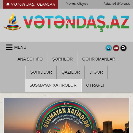
Skip
Yunis Əliyev
Hikmət Muradov
VƏTƏN DAŞI OLANLAR
to
content
WWW.VETENDAS.AZ
VƏTƏN FƏDAILƏRI HAQQINDA
MENU
ANA SƏHİFƏ
ŞƏRHLƏR
QƏHRƏMANLAR
ŞƏHIDLƏR
QAZILƏR
DIGƏR
SUSMAYAN XATİRƏLƏR
ƏTRAFLI