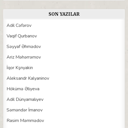
SON YAZILAR
Adil Cəfərov
Vaqif Qurbanov
Səyyaf Əhmədov
Ariz Məhərrəmov
İqor Kşnyakin
Aleksandr Kalyaninov
Hökümə Əliyeva
Adil Dünyamalıyev
Səməndər İmanov
Rasim Məmmədov