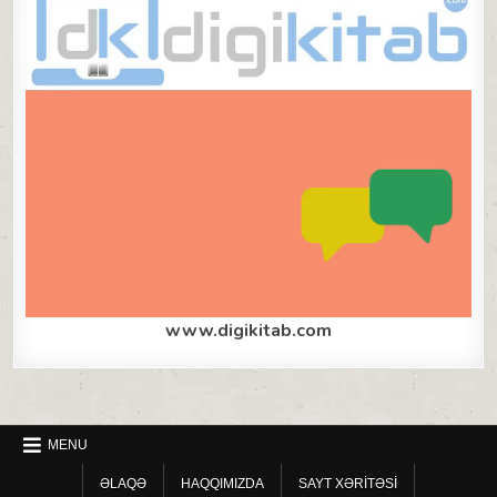
www.digikitab.com
MENU
ƏLAQƏ
HAQQIMIZDA
SAYT XƏRITƏSI