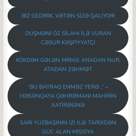
BİZ GEDİRİK, VƏTƏN SİZƏ QALIYOR!
DÜŞMƏNİ ÖZ SİLAHI İLƏ VURAN
CƏSUR KƏŞFİYYATÇI
KÖKDƏN GƏLƏN MİRAS: ANADAN NUR,
ATADAN ZƏHMƏT
“BU BAYRAQ ENMƏZ YERƏ…” –
HƏSƏNQAYA QƏHRƏMANI MAHİRİN
XATİRƏSİNƏ
SARI YÜZBAŞININ İZİ İLƏ: TARİXDƏN
GÜC ALAN MİSSİYA