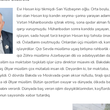
Evi Həsən kişi tikmişdi-Sarı Yüzbaşının oğlu. Orta boylu,
biri olan Həsən kişi kəndin xeyrinə-şərinə yarayan adam
Vətən Müharibəsində iştirak etmiş, sona qədər alman fa
qarşı vuruşmuşdu. Müharibədən sonra kənddə yaşayan,
işləyən, sadə həyat tərzi keçirən Həsən kişi təhsilə ö
idi. Övladlarını oxutmuşdu. Onlardan üçü müəllim idi, k
işləyirdilər. Qızı Sevda müəllimə uşaq birliyinə rəhbərlik 
qızı Zöhrə müəllimə Azərbaycan dili və ədəbiyyatdan dər
llim isə məktəbin təşkilati işlər üzrə direktor müavini idi. Bakıda
rmiş Əlyar müəllim çox mütailəli insan idi. Deyərdim ki, bir məktəbə,
yildi. O dövrdə Bakıda və Moskvada çıxan əksər nüfuzlu, tirajlı qəz
nə idi Əlyar müəllim. Bütün qəzetləri oxuyar və dünyada, ölkədə b
malını verərdi. Dünyada baş verən iqlim dəyişikliklərindən, kəşflərd
onun sayəsində xəbər tutardıq.