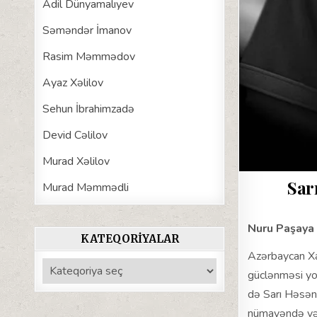
Adil Dünyamalıyev
Səməndər İmanov
Rasim Məmmədov
Ayaz Xəlilov
Sehun İbrahimzadə
Devid Cəlilov
Murad Xəlilov
Sar
Murad Məmmədli
Nuru Paşaya 
KATEQORIYALAR
Azərbaycan Xa
Kateqoriyalar
güclənməsi yol
də Sarı Həsəno
nümayəndə vəz