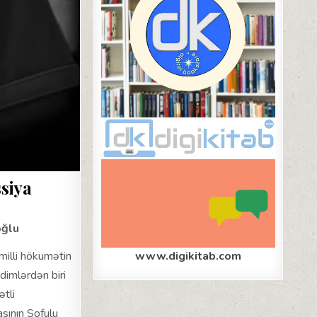
ssiya
oğlu
illi hökumətin
www.digikitab.com
dimlərdən biri
ətli
sının Sofulu