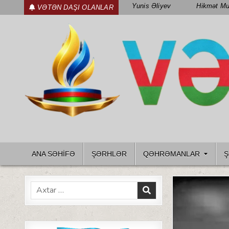
Skip
Yunis Əliyev
Hikmət Mu
VƏTƏN DAŞI OLANLAR
to
content
WWW.VETENDAS.AZ
VƏTƏN FƏDAILƏRI HAQQINDA
ANA SƏHİFƏ
ŞƏRHLƏR
QƏHRƏMANLAR
Ş
Search
for: