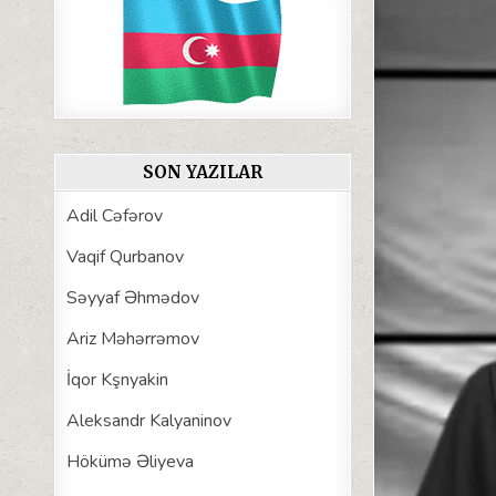
SON YAZILAR
Adil Cəfərov
Vaqif Qurbanov
Səyyaf Əhmədov
Ariz Məhərrəmov
İqor Kşnyakin
Aleksandr Kalyaninov
Hökümə Əliyeva