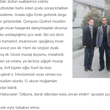
ilir, bütün suallarımızı səbrlə
Futboldan bəhs edən çoxlu soraq kitabları
üəllimin. Arada oğlu Emin gətirirdi, birgə
r götürürdük. Qonşusu Qüdrət müəllim
in insan haqqında danışmaqdan doymur:
lə yoldaşlığımız çox olub. Biz əsl dost,
ox humanist, insansevər, qayğıkeş insan
əvəzi yox idi. Həm də seçilən ziyalı,
q idi. Gözəl musiqi duyumu, məlahətli
dən ya onlara, ya da bizə yığışıb musiqi
q. Arif kişinin oğlu Yusif də bizə
çalırdı o. Məclisimizin əsas siması isə
 müəllim olurdu. O, əksər muğamları
dər bilirdi.
Natəvanın “Dilbəra, dərdi-dilimdən belə ünvan etdim” qəzəlini çox
 tərk eylə təbabət etmə,