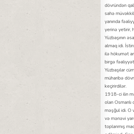
dövründən qalm
sahə müvəkkili
yanında fəaliy
yerinə yetirir, 
Yüzbaşının əsa
almaq idi. İsti
ilə hökumət ar
birgə fəaliyyət
Yüzbaşılar cüm
müharibə dövrü
keçirirdilər.
1918-ci ilin 
olan Osmanlı 
məşğul idi. O
və mənəvi yard
toplanmış mad