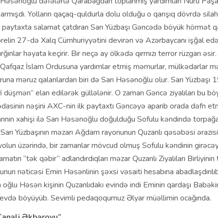
rı Həsənoğlu dəfələrlə Qarabağdan toplanmış yardımları Nuru Paşa
armışdı. Yolların qaçaq-quldurla dolu olduğu o qarışıq dövrdə sila
rı paytaxta salamat çatdıran Sarı Yüzbaşı Gəncədə böyük hörmət q
prelin 27-də Xalq Cümhuriyyətini devirən və Azərbaycanı işğal edə
rğınlar həyata keçirir. Bir neçə ay ölkədə qırmızı terror rüzgarı əsi
 Qafqaz İslam Ordusuna yardımlar etmiş məmurlar, mülkədarlar məh
runa məruz qalanlardan biri də Sarı Həsənoğlu olur. Sarı Yüzbaşı 19
fi düşmən” elan edilərək güllələnir. O zaman Gəncə ziyalıları bu bö
dasinin nəşini AXC-nin ilk paytaxtı Gəncəyə aparıb orada dəfn etm
ının xahişi ilə Sarı Həsənoğlu doğulduğu Sofulu kəndində torpağa t
 Sarı Yüzbaşının məzarı Ağdam rayonunun Quzanlı qəsəbəsi ərazisi
olun üzərində, bir zamanlar mövcud olmuş Sofulu kəndinin girəcəy
atın “tək qəbir” adlandırdıqları məzar Quzanlı Ziyalıları Birliyini
nun nəticəsi Emin Həsənlinin şəxsi vəsaiti hesabına abadlaşdırılıb
n oğlu Həsən kişinin Quzanlıdakı evində indi Eminin qardaşı Babəkin 
 evdə böyüyüb. Sevimli pedaqoqumuz Əlyar müəllimin ocağında.
Canəli Əkbərovu”