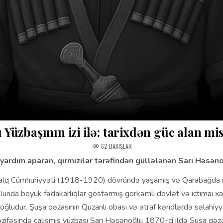
ı Yüzbaşının izi ilə: tarixdən güc alan mi
62
BAXIŞLAR
yardım aparan, qırmızılar tərəfindən güllələnən Sarı Həsən
lq Cümhuriyyəti (1918-1920) dövründə yaşamış və Qarabağda m
unda böyük fədakarlıqlar göstərmiş görkəmli dövlət və ictimai xa
ğludur. Şuşa qəzasının Quzanlı obası və ətraf kəndlərdə səlahiyy
ifəsində çalışmış yüzbaşı Sarı Həsənoğlu 1870-ci ildə Şuşa qəza