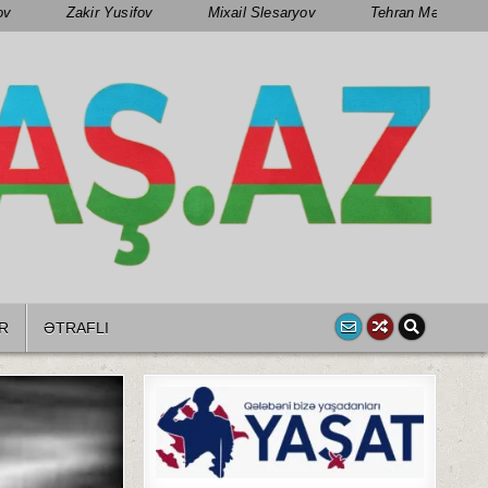
ov
Zakir Yusifov
Mixail Slesaryov
Tehran Mənsimov
R
ƏTRAFLI