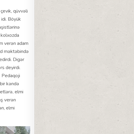
 çevik, qüvvəli
 idi. Böyük
şistlərinə
 kolxozda
nəm verən adam
ənd məktəbində
edirdi. Digər
s deyirdi.
kı Pedaqoji
 bir kəndə
etlərə, elmi
aş verən
ən, elmi