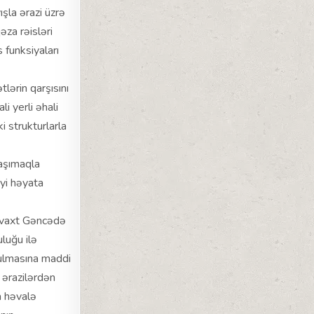
ışla ərazi üzrə
əza rəisləri
 funksiyaları
lərin qarşısını
li yerli əhali
i strukturlarla
daşımaqla
yi həyata
O vaxt Gəncədə
luğu ilə
ulmasına maddi
 ərazilərdən
a həvalə