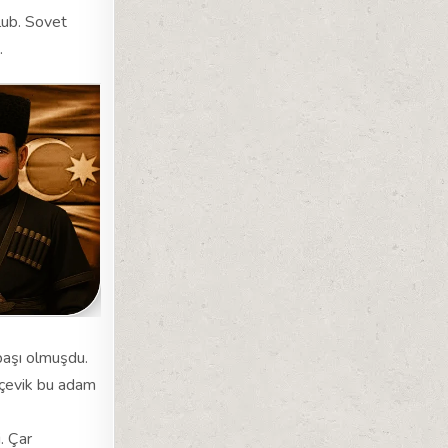
lub. Sovet
.
zbaşı olmuşdu.
d, çevik bu adam
. Çar