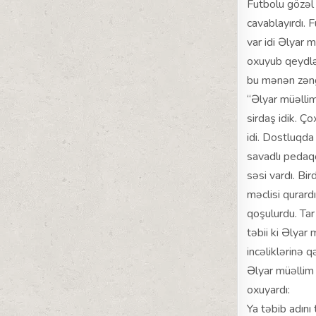
Futbolu gözəl b
cavablayırdı. 
var idi Əlyar m
oxuyub qeydlə
bu mənən zəng
“Əlyar müəllim
sirdaş idik. Ç
idi. Dostluqda 
savadlı pedaqo
səsi vardı. Bir
məclisi qurardı
qoşulurdu. Tar 
təbii ki Əlyar
incəliklərinə qə
Əlyar müəllim 
oxuyardı:
Ya təbib adını