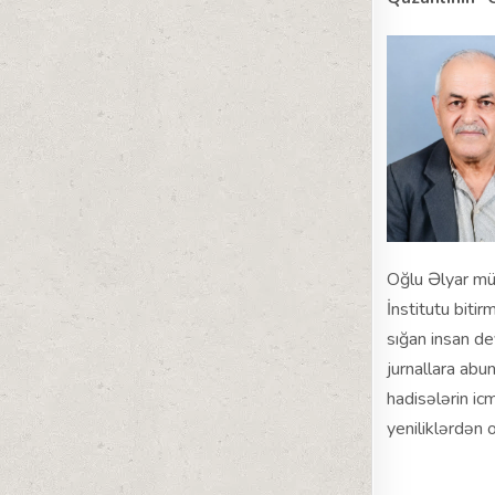
Oğlu Əlyar müə
İnstitutu biti
sığan insan de
jurnallara abu
hadisələrin ic
yeniliklərdən 