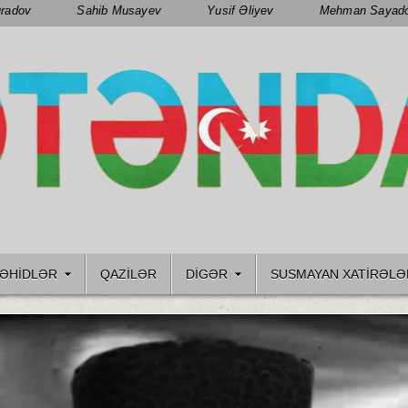
radov
Sahib Musayev
Yusif Əliyev
Mehman Sayad
ƏHIDLƏR
QAZILƏR
DIGƏR
SUSMAYAN XATİRƏLƏ