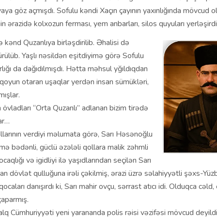
ya göz açmışdı. Sofulu kəndi Xaçın çayının yaxınlığında mövcud o
 ərazidə kolxozun ferması, yem anbarları, silos quyuları yerləşirdi
 kənd Quzanlıya birləşdirilib. Əhalisi də
rülüb. Yaşlı nəsildən eşitdiyimə görə Sofulu
lığı da dağıdılmışdı. Hətta məhsul yğıldıqdan
qoyun otaran uşaqlar yerdən insan sümükləri,
mışlar.
n övladları “Orta Quzanlı” adlanan bizim tirədə
ar…
larının verdiyi məlumata görə, Sarı Həsənoğlu
mə bədənli, güclü əzələli qollara malik zəhmli
ocaqlığı və igidliyi ilə yaşıdlarından seçilən Sarı
an dövlət qulluğuna irəli çəkilmiş, ərazi üzrə səlahiyyətli şəxs-Yü
qocaları danışırdı ki, Sarı mahir ovçu, sərrast atıcı idi. Olduqca cəl
çaparmış.
q Cümhuriyyəti yeni yarananda polis rəisi vəzifəsi mövcud deyildi