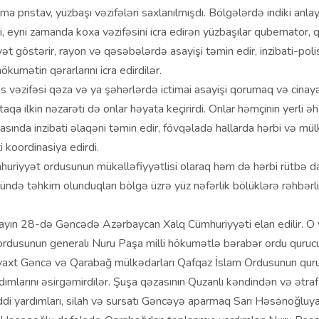
a pristav, yüzbaşı vəzifələri saxlanılmışdı. Bölgələrdə indiki anlay
, eyni zamanda koxa vəzifəsini icra edirən yüzbaşılar qubernator, q
yət göstərir, rayon və qəsəbələrdə asayişi təmin edir, inzibati-polis
hökumətin qərarlarını icra edirdilər.
s vəzifəsi qəza və ya şəhərlərdə ictimai asayişi qorumaq və cinayət
ntaqa ilkin nəzarəti də onlar həyata keçirirdi. Onlar həmçinin yerli əha
asında inzibati əlaqəni təmin edir, fövqəladə hallarda hərbi və mülk
i koordinasiya edirdi.
huriyyət ordusunun mükəlləfiyyətlisi olaraq həm də hərbi rütbə 
ndə təhkim olunduqları bölgə üzrə yüz nəfərlik bölüklərə rəhbərli
mayın 28-də Gəncədə Azərbaycan Xalq Cümhuriyyəti elan edilir. 
ordusunun generalı Nuru Paşa milli hökumətlə bərabər ordu qurucu
 vaxt Gəncə və Qarabağ mülkədarları Qafqaz İslam Ordusunun qur
ımlarını əsirgəmirdilər. Şuşa qəzasının Quzanlı kəndindən və ətraf
di yardımları, silah və sursatı Gəncəyə aparmaq Sarı Həsənoğluy