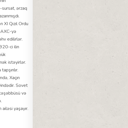
nın
h-sursat, ərzaq
azanmışdı.
n XI Qızıl Ordu
r. AXC-yə
v edilirlər.
20-ci ilin
yük
ək istəyirlər.
apşırılır.
ndə, Xaçın
indədir. Sovet
n təşəbbüsü və
.
ailəsi yaşayır.