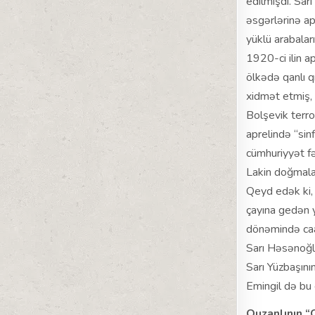
edilmişdi. Sa
əsgərlərinə ap
yüklü arabala
1920-ci ilin a
ölkədə qanlı qı
xidmət etmiş,
Bolşevik terro
aprelində “sin
cümhuriyyət fə
Lakin doğmalar
Qeyd edək ki,
çayına gedən y
dönəmində caam
Sarı Həsənoğlu
Sarı Yüzbaşını
Emingil də bu
Quzanlının “