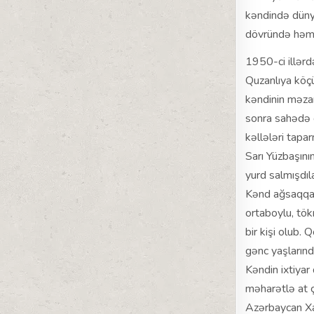
kəndində dünya
dövründə həmin
1950-ci illərdə
Quzanlıya köçü
kəndinin məzar
sonra sahədə 
kəllələri tapar
Sarı Yüzbaşını
yurd salmışdıl
Kənd ağsaqqal
ortaboylu, tök
bir kişi olub. Q
gənc yaşlarınd
Kəndin ixtiyar 
məharətlə at 
Azərbaycan Xal