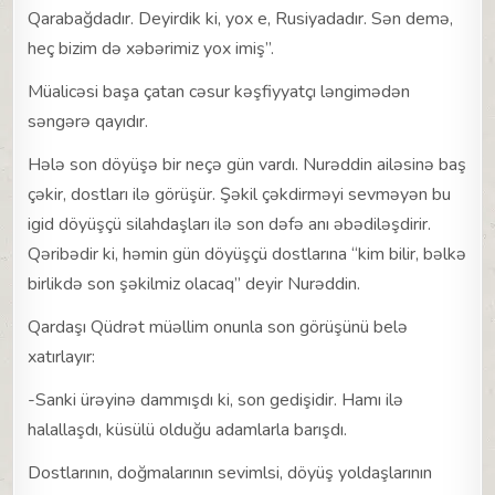
Qarabağdadır. Deyirdik ki, yox e, Rusiyadadır. Sən demə,
heç bizim də xəbərimiz yox imiş”.
Müalicəsi başa çatan cəsur kəşfiyyatçı ləngimədən
səngərə qayıdır.
Hələ son döyüşə bir neçə gün vardı. Nurəddin ailəsinə baş
çəkir, dostları ilə görüşür. Şəkil çəkdirməyi sevməyən bu
igid döyüşçü silahdaşları ilə son dəfə anı əbədiləşdirir.
Qəribədir ki, həmin gün döyüşçü dostlarına “kim bilir, bəlkə
birlikdə son şəkilmiz olacaq” deyir Nurəddin.
Qardaşı Qüdrət müəllim onunla son görüşünü belə
xatırlayır:
-Sanki ürəyinə dammışdı ki, son gedişidir. Hamı ilə
halallaşdı, küsülü olduğu adamlarla barışdı.
Dostlarının, doğmalarının sevimlsi, döyüş yoldaşlarının