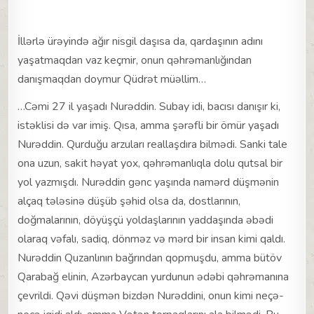
İllərlə ürəyində ağır nisgil daşısa da, qardaşının adını
yaşatmaqdan vaz keçmir, onun qəhrəmanlığından
danışmaqdan doymur Qüdrət müəllim…
…Cəmi 27 il yaşadı Nurəddin. Subay idi, bacısı danışır ki,
istəklisi də var imiş. Qısa, amma şərəfli bir ömür yaşadı
Nurəddin. Qurduğu arzuları reallaşdıra bilmədi. Sanki tale
ona uzun, sakit həyat yox, qəhrəmanlıqla dolu qutsal bir
yol yazmışdı. Nurəddin gənc yaşında namərd düşmənin
alçaq tələsinə düşüb şəhid olsa da, dostlarının,
doğmalarının, döyüşçü yoldaşlarının yaddaşında əbədi
olaraq vəfalı, sadiq, dönməz və mərd bir insan kimi qaldı.
Nurəddin Quzanlının bağrından qopmuşdu, amma bütöv
Qarabağ elinin, Azərbaycan yurdunun ədəbi qəhrəmanına
çevrildi. Qəvi düşmən bizdən Nurəddini, onun kimi neçə-