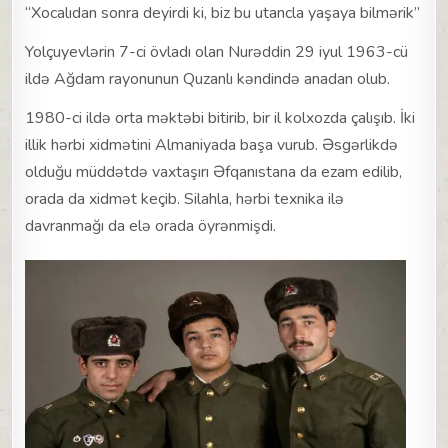
“Xocalıdan sonra deyirdi ki, biz bu utancla yaşaya bilmərik”
Yolçuyevlərin 7-ci övladı olan Nurəddin 29 iyul 1963-cü
ildə Ağdam rayonunun Quzanlı kəndində anadan olub.
1980-ci ildə orta məktəbi bitirib, bir il kolxozda çalışıb. İki
illik hərbi xidmətini Almaniyada başa vurub. Əsgərlikdə
olduğu müddətdə vaxtaşırı Əfqanıstana da ezam edilib,
orada da xidmət keçib. Silahla, hərbi texnika ilə
davranmağı da elə orada öyrənmişdi.