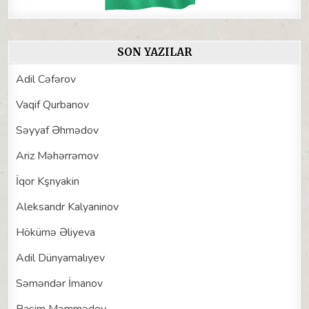
SON YAZILAR
Adil Cəfərov
Vaqif Qurbanov
Səyyaf Əhmədov
Ariz Məhərrəmov
İqor Kşnyakin
Aleksandr Kalyaninov
Hökümə Əliyeva
Adil Dünyamalıyev
Səməndər İmanov