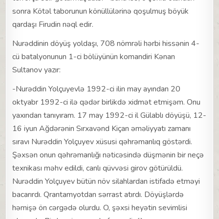
sonra Kötəl taborunun könüllülərinə qoşulmuş böyük
qardaşı Firudin nəql edir.
Nurəddinin döyüş yoldaşı, 708 nömrəli hərbi hissənin 4-
cü batalyonunun 1-ci bölüyünün komandiri Kənan
Sultanov yazır:
-Nurəddin Yolçuyevlə 1992-ci ilin may ayından 20
oktyabr 1992-ci ilə qədər birlikdə xidmət etmişəm. Onu
yaxından tanıyıram. 17 may 1992-ci il Gülablı döyüşü, 12-
16 iyun Ağdərənin Sırxavənd Kiçan əməliyyatı zamanı
sıravı Nurəddin Yolçuyev xüsusi qəhrəmanlıq göstərdi.
Şəxsən onun qəhrəmanlığı nəticəsində düşmənin bir neçə
texnikası məhv edildi, canlı qüvvəsi girov götürüldü.
Nurəddin Yolçuyev bütün növ silahlardan istifadə etməyi
bacarırdı. Qrantamyotdan sərrast atırdı. Döyüşlərdə
həmişə ön cərgədə olurdu. O, şəxsi heyətin sevimlisi