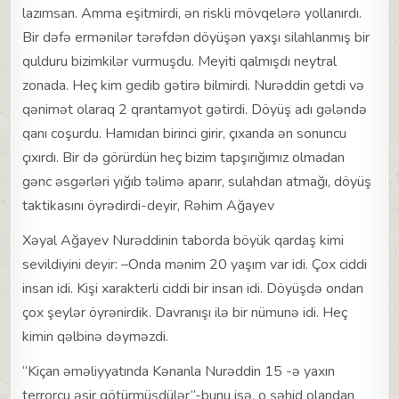
lazımsan. Amma eşitmirdi, ən riskli mövqelərə yollanırdı.
Bir dəfə ermənilər tərəfdən döyüşən yaxşı silahlanmış bir
qulduru bizimkilər vurmuşdu. Meyiti qalmışdı neytral
zonada. Heç kim gedib gətirə bilmirdi. Nurəddin getdi və
qənimət olaraq 2 qrantamyot gətirdi. Döyüş adı gələndə
qanı coşurdu. Hamıdan birinci girir, çıxanda ən sonuncu
çıxırdı. Bir də görürdün heç bizim tapşırığımız olmadan
gənc əsgərləri yığıb təlimə aparır, sulahdan atmağı, döyüş
taktikasını öyrədirdi-deyir, Rəhim Ağayev
Xəyal Ağayev Nurəddinin taborda böyük qardaş kimi
sevildiyini deyir: –Onda mənim 20 yaşım var idi. Çox ciddi
insan idi. Kişi xarakterli ciddi bir insan idi. Döyüşdə ondan
çox şeylər öyrənirdik. Davranışı ilə bir nümunə idi. Heç
kimin qəlbinə dəyməzdi.
“Kiçan əməliyyatında Kənanla Nurəddin 15 -ə yaxın
terrorçu əsir götürmüşdülər”-bunu isə, o şəhid olandan