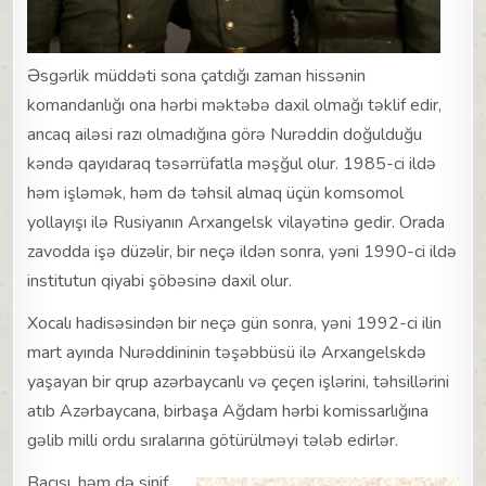
Əsgərlik müddəti sona çatdığı zaman hissənin
komandanlığı ona hərbi məktəbə daxil olmağı təklif edir,
ancaq ailəsi razı olmadığına görə Nurəddin doğulduğu
kəndə qayıdaraq təsərrüfatla məşğul olur. 1985-ci ildə
həm işləmək, həm də təhsil almaq üçün komsomol
yollayışı ilə Rusiyanın Arxangelsk vilayətinə gedir. Orada
zavodda işə düzəlir, bir neçə ildən sonra, yəni 1990-ci ildə
institutun qiyabi şöbəsinə daxil olur.
Xocalı hadisəsindən bir neçə gün sonra, yəni 1992-ci ilin
mart ayında Nurəddininin təşəbbüsü ilə Arxangelskdə
yaşayan bir qrup azərbaycanlı və çeçen işlərini, təhsillərini
atıb Azərbaycana, birbaşa Ağdam hərbi komissarlığına
gəlib milli ordu sıralarına götürülməyi tələb edirlər.
Bacısı, həm də sinif