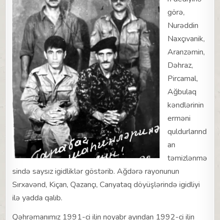
görə,
Nurəddin
Naxçıvanik,
Aranzəmin,
Dəhraz,
Pircamal,
Ağbulaq
kəndlərinin
erməni
quldurlarınd
an
təmizlənmə
sində saysız igidliklər göstərib. Ağdərə rayonunun
Sırxavənd, Kiçan, Qazançı, Canyataq döyüşlərində igidliyi
ilə yadda qalıb.
Qəhrəmanımız 1991-ci ilin noyabr ayından 1992-ci ilin