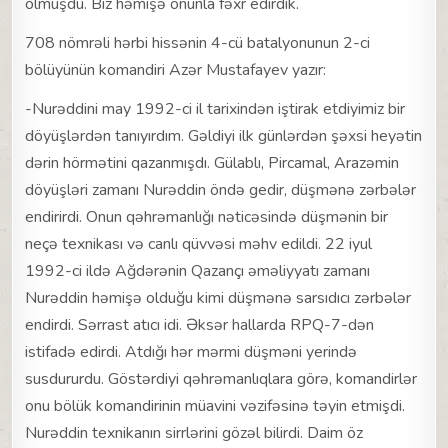
olmuşdu. Biz həmişə onunla fəxr edirdik.
708 nömrəli hərbi hissənin 4-cü batalyonunun 2-ci
bölüyünün komandiri Azər Mustafayev yazır:
-Nurəddini may 1992-ci il tarixindən iştirak etdiyimiz bir
döyüşlərdən tanıyırdım. Gəldiyi ilk günlərdən şəxsi heyətin
dərin hörmətini qazanmışdı. Gülablı, Pircamal, Arazəmin
döyüşləri zamanı Nurəddin öndə gedir, düşmənə zərbələr
endirirdi. Onun qəhrəmanlığı nəticəsində düşmənin bir
neçə texnikası və canlı qüvvəsi məhv edildi. 22 iyul
1992-ci ildə Ağdərənin Qazançı əməliyyatı zamanı
Nurəddin həmişə olduğu kimi düşmənə sarsıdıcı zərbələr
endirdi. Sərrast atıcı idi. Əksər hallarda RPQ-7-dən
istifadə edirdi. Atdığı hər mərmi düşməni yerində
susdururdu. Göstərdiyi qəhrəmanlıqlara görə, komandirlər
onu bölük komandirinin müavini vəzifəsinə təyin etmişdi.
Nurəddin texnikanın sirrlərini gözəl bilirdi. Daim öz