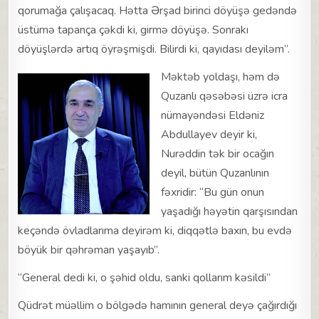
qorumağa çalışacaq. Hətta Ərşad birinci döyüşə gedəndə
üstümə tapança çəkdi ki, girmə döyüşə. Sonrakı
döyüşlərdə artıq öyrəşmişdi. Bilirdi ki, qayıdası deyiləm”.
Məktəb yoldaşı, həm də
Quzanlı qəsəbəsi üzrə icra
nümayəndəsi Eldəniz
Abdullayev deyir ki,
Nurəddin tək bir ocağın
deyil, bütün Quzanlının
fəxridir: “Bu gün onun
yaşadığı həyətin qarşısından
keçəndə övladlarıma deyirəm ki, diqqətlə baxın, bu evdə
böyük bir qəhrəman yaşayıb”.
“General dedi ki, o şəhid oldu, sanki qollarım kəsildi”
Qüdrət müəllim o bölgədə hamının general deyə çağırdığı