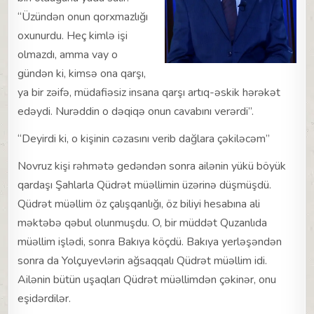
“Üzündən onun qorxmazlığı
oxunurdu. Heç kimlə işi
olmazdı, amma vay o
gündən ki, kimsə ona qarşı,
ya bir zəifə, müdafiəsiz insana qarşı artıq-əskik hərəkət
edəydi. Nurəddin o dəqiqə onun cavabını verərdi”.
“Deyirdi ki, o kişinin cəzasını verib dağlara çəkiləcəm”
Novruz kişi rəhmətə gedəndən sonra ailənin yükü böyük
qardaşı Şahlarla Qüdrət müəllimin üzərinə düşmüşdü.
Qüdrət müəllim öz çalışqanlığı, öz biliyi hesabına ali
məktəbə qəbul olunmuşdu. O, bir müddət Quzanlıda
müəllim işlədi, sonra Bakıya köçdü. Bakıya yerləşəndən
sonra da Yolçuyevlərin ağsaqqalı Qüdrət müəllim idi.
Ailənin bütün uşaqları Qüdrət müəllimdən çəkinər, onu
eşidərdilər.