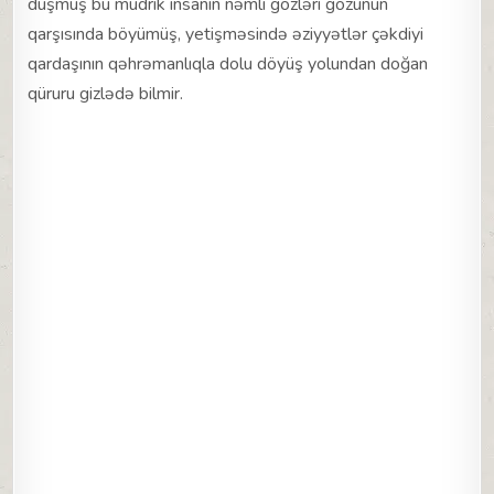
düşmüş bu müdrik insanın nəmli gözləri gözünün
qarşısında böyümüş, yetişməsində əziyyətlər çəkdiyi
qardaşının qəhrəmanlıqla dolu döyüş yolundan doğan
qüruru gizlədə bilmir.