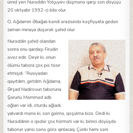
ümid yeri Nurəddin Yolçuyev düşmənə qarşı son döyüşü
20 oktyabr 1992-ci ildə olur.
O, Ağdamın Əliağalı kəndi ərazisində kəşfiyyata gedən
zaman minaya düşərək şəhid olur.
Nurəddin şəhid olandan
sonra onu qardaşı Firudin
əvəz edir. Deyir ki, onun
ölümü tabora çox pis təsir
etmişdi: “Rusiyadan
qayıtdım, getdim Ağdama,
Ərşad Nadirovun taboruna.
Şərurlu Məmməd adlı
oğlan var idi, oturdu ağladı,
yalvardı mənə ki, sən gəlmə, qoşulma bizə. Dedi ki,
Nurəddinin o qədər çox hörməti var ki, birinci döyüşdə
taborun yarısı sənə görə qırılacaq. Çünki hamı səni