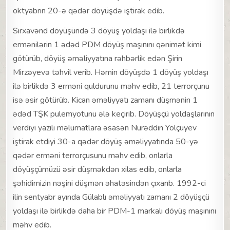
oktyabrın 20-ə qədər döyüşdə iştirak edib.
Sırxavənd döyüşündə 3 döyüş yoldaşı ilə birlikdə
ermənilərin 1 ədəd PDM döyüş maşınını qənimət kimi
götürüb, döyüş əməliyyatına rəhbərlik edən Şirin
Mirzəyevə təhvil verib. Həmin döyüşdə 1 döyüş yoldaşı
ilə birlikdə 3 erməni quldurunu məhv edib, 21 terrorçunu
isə əsir götürüb. Kican əməliyyatı zamanı düşmənin 1
ədəd TŞK pulemyotunu ələ keçirib. Döyüşçü yoldaşlarının
verdiyi yazılı məlumatlara əsasən Nurəddin Yolçuyev
iştirak etdiyi 30-a qədər döyüş əməliyyatında 50-yə
qədər erməni terrorçusunu məhv edib, onlarla
döyüşçümüzü əsir düşməkdən xilas edib, onlarla
şəhidimizin nəşini düşmən əhatəsindən çıxarıb. 1992-ci
ilin sentyabr ayında Gülablı əməliyyatı zamanı 2 döyüşçü
yoldaşı ilə birlikdə daha bir PDM-1 markalı döyüş maşınını
məhv edib.