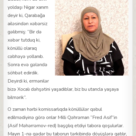
yoldaşı Nigar xanım
deyir ki, Qarabağa
ailəsindən xəbərsiz
gəlibmiş: “Bir də
xəbər tutduq ki,
könüllü olaraq
cəbhəyə yollanıb.
Sonra evə gələndə
söhbət edirdik.
Deyirdi ki, ermənilər
bizə Xocalı dəhşətini yaşadıblar, biz bu utancla yaşaya
bilmərik”.
O zaman hərbi komissarlıqda könüllülər qəbul
edilmədiyinə görə onlar Milli Qəhrəman “Fred Asif”in
(Asif Məhərrəmov-red) başçılıq etdiyi tabora qoşulurlar.
Mayın 1-nə qədər bu taborun tərkibində döyüşlərə qatılır,