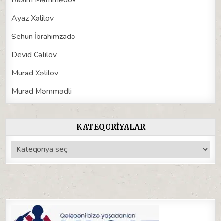
Rasim Məmmədov
Ayaz Xəlilov
Sehun İbrahimzadə
Devid Cəlilov
Murad Xəlilov
Murad Məmmədli
KATEQORIYALAR
Kateqoriyalar