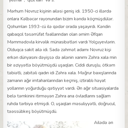
“yelmar”, “qızıl ilan” və s.
Mərhum Novruz kişinin ailəsi geniş idi. 1950-ci illərdə
onlara Kəlbəcər rayonundan bizim kəndə köçmüşdülər.
Qohumları 1993-cü ilə qədər orada yaşayırdı. Kəndin
qabaqcıl təsərrüfat fəallarından olan əmim Əfqan
Məmmədovla kirvəlik münasibətləri vardı Yolçuyevlərin.
Olduqca sakit ailə idi. Sadə zəhmət adamı Novruz kişi
erkən dünyasını dəyişsə də ailənin xanımı Zəhra xala min
bir əziyyətlə böyütmüşdü uşaqları. Ciddi duruşlu, ötkəm
təbiətli, zabitəli qadın idi Zəhra xala. Məğrur baxışlarında
zamanın ağır imtahanlarından keçmiş, iztirablı həyat
yollarının yoğurduğu qətiyyət vardı. Ən ağır situasiyalarda
belə təmkinini itirməyən Zəhra ana övladlarını sağlam
ruhda tərbiyə etmişdi. O, uşaqları məsuliyyətli, doğrucul,
təəssübkeş böyütmüşdü.
Ailədə ən