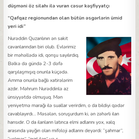
düşməni öz silahı ilə vuran cəsur kəşfiyyatçı
“Qafqaz regionundan olan bütün əsgərlərin ümid
yeri idi”
Nurəddin Quzanlının ən sakit
cavanlarından biri olub. Evlərimiz
bir məhəllədə idi, qonşu sayılırdıq.
Bəlkə də gündə 2-3 dəfə
qarşılaşmışıq onunla küçədə.
Amma onunla bağlı xatirələrim
azdır. Məhrum Nurəddinlə az
ünsiyyətdə olmuşuq. Mən
yeniyetmə marağı ilə suallar verirdim, o da bildiyi qədər
cavablayırdı… Məsələn, soruşurdum ki, ən zəhərli ilan
hansıdır. O da ilanların latınca elmi adlarını yox, xalq
arasında yayğın olan mifoloji adlarını deyərdi: “şahmar”,