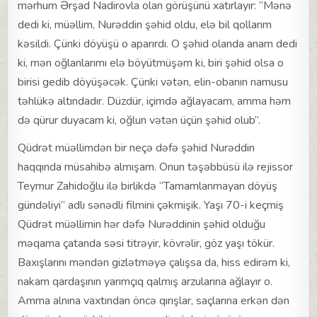
mərhum Ərşad Nadirovla olan görüşünü xatırlayır: “Mənə
dedi ki, müəllim, Nurəddin şəhid oldu, elə bil qollarım
kəsildi. Çünki döyüşü o aparırdı. O şəhid olanda anam dedi
ki, mən oğlanlarımı elə böyütmüşəm ki, biri şəhid olsa o
birisi gedib döyüşəcək. Çünki vətən, elin-obanın namusu
təhlükə altındadır. Düzdür, içimdə ağlayacam, amma həm
də qürur duyacam ki, oğlun vətən üçün şəhid olub”.
Qüdrət müəllimdən bir neçə dəfə şəhid Nurəddin
haqqında müsahibə almışam. Onun təşəbbüsü ilə rejissor
Teymur Zahidoğlu ilə birlikdə “Tamamlanmayan döyüş
gündəliyi” adlı sənədli filmini çəkmişik. Yaşı 70-i keçmiş
Qüdrət müəllimin hər dəfə Nurəddinin şəhid olduğu
məqama çatanda səsi titrəyir, kövrəlir, göz yaşı tökür.
Baxışlarını məndən gizlətməyə çalışsa da, hiss edirəm ki,
nakam qardaşının yarımçıq qalmış arzularına ağlayır o.
Amma alnına vaxtından öncə qırışlar, saçlarına erkən dən