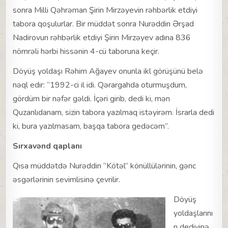
sonra Milli Qəhrəman Şirin Mirzəyevin rəhbərlik etdiyi
tabora qoşulurlar. Bir müddət sonra Nurəddin Ərşad
Nadirovun rəhbərlik etdiyi Şirin Mirzəyev adına 836
nömrəli hərbi hissənin 4-cü taboruna keçir.
Döyüş yoldaşı Rəhim Ağayev onunla ikl görüşünü belə
nəql edir: “1992-ci il idi. Qərargahda oturmuşdum,
gördüm bir nəfər gəldi. İçəri girib, dedi ki, mən
Quzanlıdanam, sizin tabora yazılmaq istəyirəm. İsrarla dedi
ki, bura yazılmasam, başqa tabora gedəcəm”.
Sırxavənd qaplanı
Qısa müddətdə Nurəddin “Kötəl” könüllülərinin, gənc
əsgərlərinin sevimlisinə çevrilir.
Döyüş
yoldaşlarını
n dediyinə