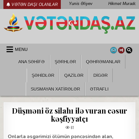
Skip
Yunis Əliyev
Hikmət Muradov
VƏTƏN DAŞI OLANLAR
to
content
WWW.VETENDAS.AZ
VƏTƏN FƏDAILƏRI HAQQINDA
MENU
ANA SƏHİFƏ
ŞƏRHLƏR
QƏHRƏMANLAR
ŞƏHIDLƏR
QAZILƏR
DIGƏR
SUSMAYAN XATİRƏLƏR
ƏTRAFLI
Düşməni öz silahı ilə vuran cəsur
kəşfiyyatçı
61
Onlarla əsgərimizi ölümün pəncəsindən alan,