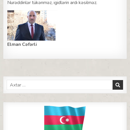
Nurəddinlər tükənməz, igidlərin ardı kəsilməz.
Elman Cəfərli
Search
for: