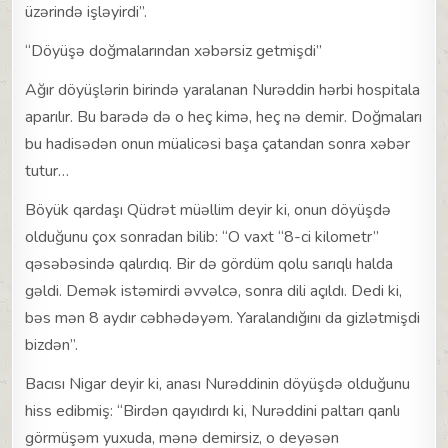
üzərində işləyirdi”.
“Döyüşə doğmalarından xəbərsiz getmişdi”
Ağır döyüşlərin birində yaralanan Nurəddin hərbi hospitala
aparılır. Bu barədə də o heç kimə, heç nə demir. Doğmaları
bu hadisədən onun müalicəsi başa çatandan sonra xəbər
tutur…
Böyük qardaşı Qüdrət müəllim deyir ki, onun döyüşdə
olduğunu çox sonradan bilib: “O vaxt “8-ci kilometr”
qəsəbəsində qalırdıq. Bir də gördüm qolu sarıqlı halda
gəldi. Demək istəmirdi əvvəlcə, sonra dili açıldı. Dedi ki,
bəs mən 8 aydır cəbhədəyəm. Yaralandığını da gizlətmişdi
bizdən”.
Bacısı Nigar deyir ki, anası Nurəddinin döyüşdə olduğunu
hiss edibmiş: “Birdən qayıdırdı ki, Nurəddini paltarı qanlı
görmüşəm yuxuda, mənə demirsiz, o deyəsən