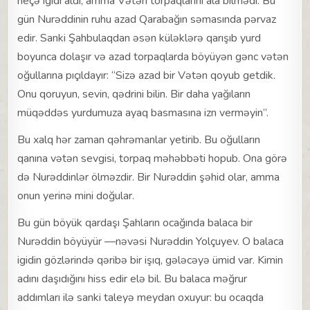
neçə igidi aldı, amma Vətən torpaqlarını ala bilmədi. Bu
gün Nurəddinin ruhu azad Qarabağın səmasında pərvaz
edir. Sanki Şahbulaqdan əsən küləklərə qarışıb yurd
boyunca dolaşır və azad torpaqlarda böyüyən gənc vətən
oğullarına pıçıldayır: “Sizə azad bir Vətən qoyub getdik.
Onu qoruyun, sevin, qədrini bilin. Bir daha yağıların
müqəddəs yurdumuza ayaq basmasına izn verməyin”.
Bu xalq hər zaman qəhrəmanlar yetirib. Bu oğulların
qanına vətən sevgisi, torpaq məhəbbəti hopub. Ona görə
də Nurəddinlər ölməzdir. Bir Nurəddin şəhid olar, amma
onun yerinə mini doğular.
Bu gün böyük qardaşı Şahların ocağında balaca bir
Nurəddin böyüyür —nəvəsi Nurəddin Yolçuyev. O balaca
igidin gözlərində qəribə bir işıq, gələcəyə ümid var. Kimin
adını daşıdığını hiss edir elə bil. Bu balaca məğrur
addımları ilə sanki taleyə meydan oxuyur: bu ocaqda