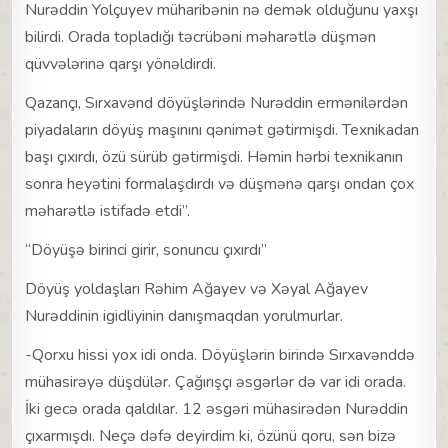
Nurəddin Yolçuyev müharibənin nə demək olduğunu yaxşı
bilirdi. Orada topladığı təcrübəni məharətlə düşmən
qüvvələrinə qarşı yönəldirdi.
Qazançı, Sırxavənd döyüşlərində Nurəddin ermənilərdən
piyadaların döyüş maşınını qənimət gətirmişdi. Texnikadan
başı çıxırdı, özü sürüb gətirmişdi. Həmin hərbi texnikanın
sonra heyətini formalaşdırdı və düşmənə qarşı ondan çox
məharətlə istifadə etdi”.
“Döyüşə birinci girir, sonuncu çıxırdı”
Döyüş yoldaşları Rəhim Ağayev və Xəyal Ağayev
Nurəddinin igidliyinin danışmaqdan yorulmurlar.
-Qorxu hissi yox idi onda. Döyüşlərin birində Sırxavənddə
mühasirəyə düşdülər. Çağırışçı əsgərlər də var idi orada.
İki gecə orada qaldılar. 12 əsgəri mühasirədən Nurəddin
çıxarmışdı. Neçə dəfə deyirdim ki, özünü qoru, sən bizə