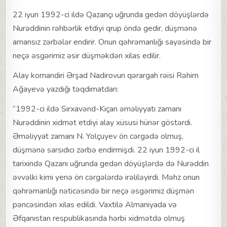
22 iyun 1992-ci ildə Qazançı uğrunda gedən döyüşlərdə
Nurəddinin rəhbərlik etdiyi qrup öndə gedir, düşmənə
amansız zərbələr endirir. Onun qəhrəmanlığı sayəsində bir
neçə əsgərimiz əsir düşməkdən xilas edilir.
Alay komandiri Ərşad Nadirovun qərargah rəisi Rəhim
Ağayevə yazdığı təqdimatdan:
“1992-ci ildə Sırxavənd-Kiçan əməliyyatı zamanı
Nurəddinin xidmət etdiyi alay xüsusi hünər göstərdi.
Əməliyyat zamanı N. Yolçuyev ön cərgədə olmuş,
düşmənə sarsıdıcı zərbə endirmişdi. 22 iyun 1992-ci il
tarixində Qazanı uğrunda gedən döyüşlərdə də Nurəddin
əvvəlki kimi yenə ön cərgələrdə irəliləyirdi. Məhz onun
qəhrəmanlığı nəticəsində bir neçə əsgərimiz düşmən
pəncəsindən xilas edildi. Vaxtilə Almaniyada və
Əfqanıstan respublikasında hərbi xidmətdə olmuş