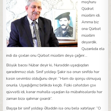
məşhuru
Qüdrət
müəllim idi.
Amma biz
ona Qürbət
müəllim
deyərdik.
Quzanlıda elə
indi də çoxları onu Qürbət müəllim deyə çağırır…
Böyük bacısı Nübar deyir ki, Nurəddin uşaqlıqdan
qaradinməz olub. Sinif yoldaşı Şakir isə onun sinifdə hər
kəsin sevimlisi olduğunu deyir: “Həm də qonşu olmuşuq
onunla. Uşaqlığımız birlikdə keçib. Fiziki cəhətdən çox
qüvvətli idi, kənar məhəllə uşaqları ilə mübahisələrdə hər
zaman bizə qahmar çıxardı”.
Başqa bir sinif yoldaşı Ələddin isə onu belə xatırlayır: “O