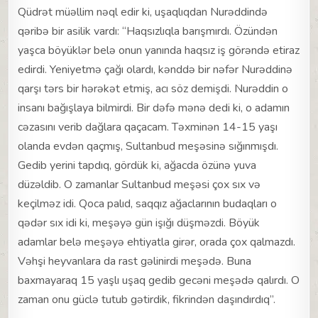
Qüdrət müəllim nəql edir ki, uşaqlıqdan Nurəddində
qəribə bir asilik vardı: “Haqsızlıqla barışmırdı. Özündən
yaşca böyüklər belə onun yanında haqsız iş görəndə etiraz
edirdi. Yeniyetmə çağı olardı, kənddə bir nəfər Nurəddinə
qarşı tərs bir hərəkət etmiş, acı söz demişdi. Nurəddin o
insanı bağışlaya bilmirdi. Bir dəfə mənə dedi ki, o adamın
cəzasını verib dağlara qaçacam. Təxminən 14-15 yaşı
olanda evdən qaçmış, Sultanbud meşəsinə sığınmışdı.
Gedib yerini tapdıq, gördük ki, ağacda özünə yuva
düzəldib. O zamanlar Sultanbud meşəsi çox sıx və
keçilməz idi. Qoca palıd, saqqız ağaclarının budaqları o
qədər sıx idi ki, meşəyə gün işığı düşməzdi. Böyük
adamlar belə meşəyə ehtiyatla girər, orada çox qalmazdı.
Vəhşi heyvanlara da rast gəlinirdi meşədə. Buna
baxmayaraq 15 yaşlı uşaq gedib gecəni meşədə qalırdı. O
zaman onu güclə tutub gətirdik, fikrindən daşındırdıq”.