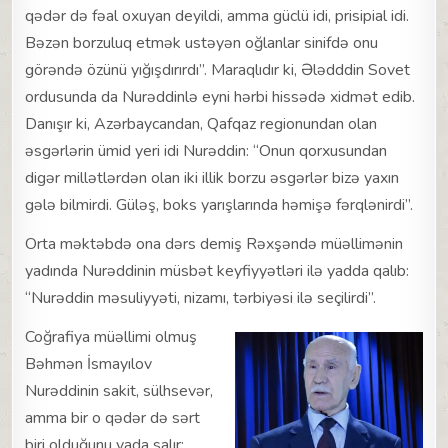
qədər də fəal oxuyan deyildi, amma güclü idi, prisipial idi.
Bəzən borzuluq etmək ustəyən oğlanlar sinifdə onu
görəndə özünü yığışdırırdı”. Maraqlıdır ki, Ələdddin Sovet
ordusunda da Nurəddinlə eyni hərbi hissədə xidmət edib.
Danışır ki, Azərbaycandan, Qafqaz regionundan olan
əsgərlərin ümid yeri idi Nurəddin: “Onun qorxusundan
digər millətlərdən olan iki illik borzu əsgərlər bizə yaxın
gələ bilmirdi. Güləş, boks yarışlarında həmişə fərqlənirdi”.
Orta məktəbdə ona dərs demiş Rəxşəndə müəllimənin
yadında Nurəddinin müsbət keyfiyyətləri ilə yadda qalıb:
“Nurəddin məsuliyyəti, nizamı, tərbiyəsi ilə seçilirdi”.
Coğrafiya müəllimi olmuş
Bəhmən İsmayılov
Nurəddinin sakit, sülhsevər,
amma bir o qədər də sərt
biri olduğunu yada salır: