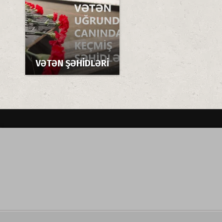
VƏTƏN ŞƏHİDLƏRİ