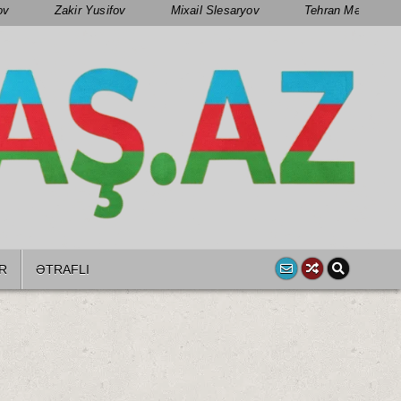
ov
Zakir Yusifov
Mixail Slesaryov
Tehran Mənsimov
R
ƏTRAFLI