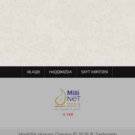
ƏLAQƏ
HAQQIMIZDA
SAYT XƏRITƏSI
Müəlliflik Hüququ Qorunur © 2026 R. Sadıqzadə