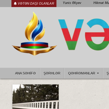
Skip
Yunis Əliyev
Hikmət Mu
VƏTƏN DAŞI OLANLAR
to
content
WWW.VETENDAS.AZ
VƏTƏN FƏDAILƏRI HAQQINDA
ANA SƏHİFƏ
ŞƏRHLƏR
QƏHRƏMANLAR
Ş
5
1163
Posted
in