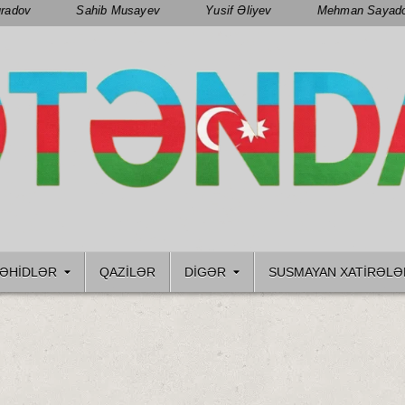
radov
Sahib Musayev
Yusif Əliyev
Mehman Sayad
ƏHIDLƏR
QAZILƏR
DIGƏR
SUSMAYAN XATİRƏLƏ