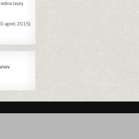
adına layiq
10 aprel 2015)
ənov