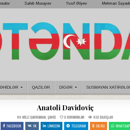
radov
Sahib Musayev
Yusif Əliyev
Mehman Sayad
ƏHIDLƏR
QAZILƏR
DIGƏR
SUSMAYAN XATİRƏLƏ
Anatoli Davidoviç
POSTED
MILLI QƏHRƏMAN
,
ŞƏHID
0
BƏYƏNIMLƏR
430
BAXIŞLAR
IN
FACEBOOK
VK
LINKEDIN
TELEGRAM
OK.RU
WHATSA