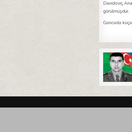
Davidoviç Ana
görülmüşdür.
Gəncədə küçəy
Post
navigat