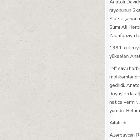
Anatoli Davido
rayonunun Skab
Slutsk şəhərin
Sumı Ali Hərbi
Zaqafqaziya hə
1991-ci ilin 
yüksələn Anato
“N” saylı hərbi
möhkəmləndiri
gedirdi. Anat
döyüşlərdə ağı
nəticə vermir.
yumdu. Belarus
Ailəli idi.
Azərbaycan Res