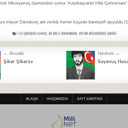
toli Nikolayeviç ölümündən sonra “Azərbaycanın Milli Qəhrəmanı” 
ə mayor Davidoviç adı verildi, həmin küçədə barelyefi qoyuldu (
1-CI QARABAĞ SAVAŞI
,
AR MILLI QƏHRƏMANI
,
VƏTƏN MÜHARIBƏSI ŞƏHIDI
← Əvvəlki
Növbəti →
ion
Şikar Şikarov
Səyavuş Həs
ƏLAQƏ
HAQQIMIZDA
SAYT XƏRITƏSI