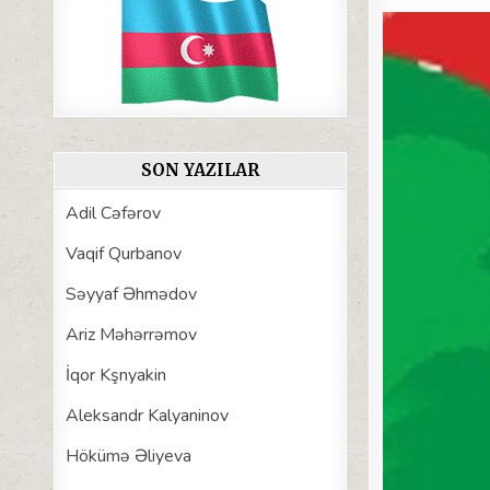
SON YAZILAR
Adil Cəfərov
Vaqif Qurbanov
Səyyaf Əhmədov
Ariz Məhərrəmov
İqor Kşnyakin
Aleksandr Kalyaninov
Hökümə Əliyeva