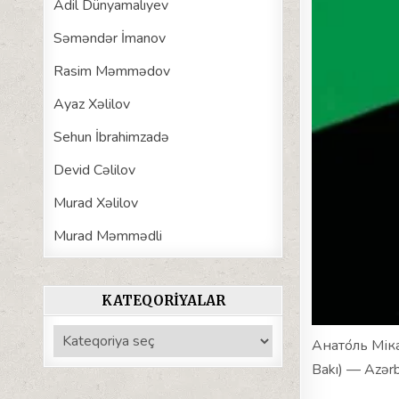
Adil Dünyamalıyev
Səməndər İmanov
Rasim Məmmədov
Ayaz Xəlilov
Sehun İbrahimzadə
Devid Cəlilov
Murad Xəlilov
Murad Məmmədli
KATEQORIYALAR
Kateqoriyalar
Анато́ль Міка
Bakı) — Azərb