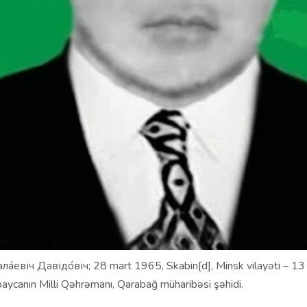
ла́евіч Давідо́віч; 28 mart 1965, Skabin[d], Minsk vilayəti – 13
aycanın Milli Qəhrəmanı, Qarabağ müharibəsi şəhidi.