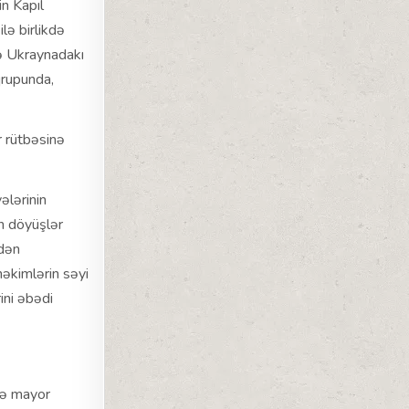
n Kаpıl
lə birlikdə
də Ukraynadakı
qrupunda,
 rütbəsinə
ələrinin
n döyüşlər
edən
həkimlərin səyi
ini əbədi
ilə mayor