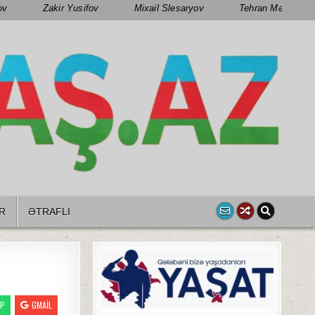
ov
Zakir Yusifov
Mixail Slesaryov
Tehran Mənsimov
R
ƏTRAFLI
PP
GMAIL