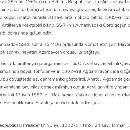
viç 28 mart 1965-ci ildə Belarus Respublikasının Minsk vilayətini
in kəndində hərbçi ailəsində dünyaya göz açmışdır. Sonra ailələri i
ə köçən Anatoli burada 10 saylı orta məktəbi bitirib. 1989-cu il
 Artilleriya Məktəbini bitirib, SSRİ-nin Almaniyadakı Qərb qoşun 
rbi dairəsində qulluq edib.
iyununadək SSRİ, sonra isə MDB ordusunda xidmət etmişdir. Mayor
li sonrakı həyatını Azərbaycan ordusu ilə bağlayır.
 hissədə artilleriya qərargahının rəisi idi. O Azərbaycan Silahlı Qüvv
lməsində böyük töhfələr verir. 1992-ci il Ağdam rayonunda qızğı
oli bu döyüşlərdə əsl qəhrəmanlıq göstərirdi. Anatoli Ağdamda g
r yaralanır, onu xilas etmək mümkün olmur. Xeyli qan itirdiyindən 
 Anatoli 13 iyun 1992-ci il Bakı şəhər Mərkəzi Hospitalında gözlər
 Respublikasının Slutsk şəhərində dəfn edilmişdir.
publikası Prezidentinin 3 iyul 1992-ci il tarixli 24 saylı fərmanı 