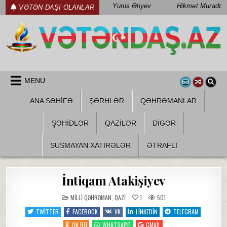
Skip
Yunis Əliyev
Hikmət Muradov
VƏTƏN DAŞI OLANLAR
to
content
WWW.VETENDAS.AZ
VƏTƏN FƏDAILƏRI HAQQINDA
MENU
ANA SƏHİFƏ
ŞƏRHLƏR
QƏHRƏMANLAR
ŞƏHIDLƏR
QAZILƏR
DIGƏR
SUSMAYAN XATİRƏLƏR
ƏTRAFLI
İntiqam Atakişiyev
POSTED
MILLI QƏHRƏMAN
,
QAZI
1
501
IN
TWITTER
FACEBOOK
VK
LINKEDIN
TELEGRAM
OK.RU
WHATSAPP
GMAIL