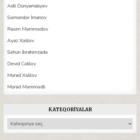
Adil Dünyamalıyev
Səməndər İmanov
Rasim Məmmədov
Ayaz Xəlilov
Sehun İbrahimzadə
Devid Cəlilov
Murad Xəlilov
Murad Məmmədli
KATEQORIYALAR
Kateqoriyalar