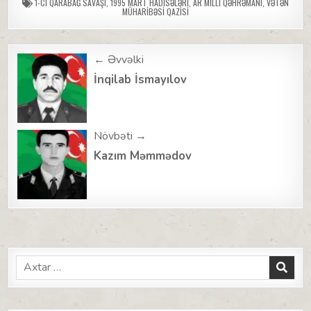
1-CI QARABAĞ SAVAŞI
,
1995 MART HADISƏLƏRI
,
AR MILLI QƏHRƏMANI
,
VƏTƏN
MÜHARIBƏSI QAZISI
Post
← Əvvəlki
navigation
İnqilab İsmayılov
Növbəti →
Kazım Məmmədov
Search
for: