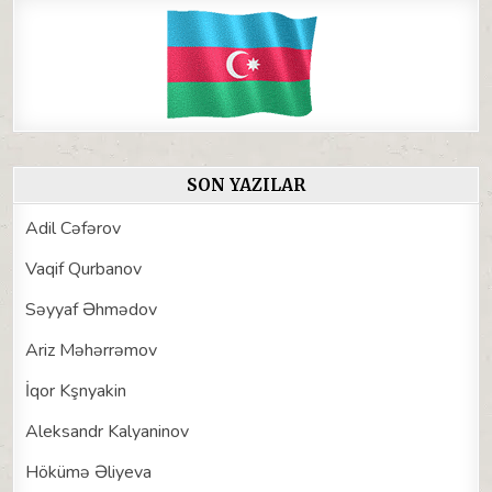
SON YAZILAR
Adil Cəfərov
Vaqif Qurbanov
Səyyaf Əhmədov
Ariz Məhərrəmov
İqor Kşnyakin
Aleksandr Kalyaninov
Hökümə Əliyeva