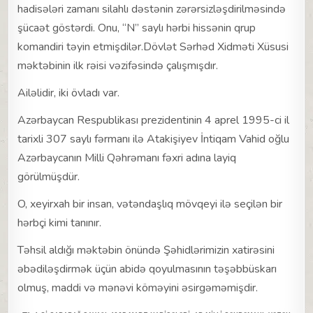
hadisələri zamanı silahlı dəstənin zərərsizləşdirilməsində
şücaət göstərdi. Onu, “N” saylı hərbi hissənin qrup
komandiri təyin etmişdilər.Dövlət Sərhəd Xidməti Xüsusi
məktəbinin ilk rəisi vəzifəsində çalışmışdır.
Ailəlidir, iki övladı var.
Azərbaycan Respublikası prezidentinin 4 aprel 1995-ci il
tarixli 307 saylı fərmanı ilə Atakişiyev İntiqam Vahid oğlu
Azərbaycanın Milli Qəhrəmanı fəxri adına layiq
görülmüşdür.
O, xeyirxah bir insan, vətəndaşlıq mövqeyi ilə seçilən bir
hərbçi kimi tanınır.
Təhsil aldığı məktəbin önündə Şəhidlərimizin xatirəsini
əbədiləşdirmək üçün abidə qoyulmasının təşəbbüskarı
olmuş, maddi və mənəvi köməyini əsirgəməmişdir.