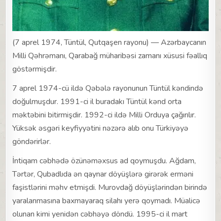
(7 aprel 1974, Tüntül, Qutqaşen rayonu) — Azərbaycanın
Milli Qəhrəmanı, Qarabağ müharibəsi zamanı xüsusi fəallıq
göstərmişdir.
7 aprel 1974-cü ildə Qəbələ rayonunun Tüntül kəndində
doğulmuşdur. 1991-ci il buradakı Tüntül kənd orta
məktəbini bitirmişdir. 1992-ci ildə Milli Orduya çağırılır.
Yüksək əsgəri keyfiyyətini nəzərə alıb onu Türkiyəyə
göndərirlər.
İntiqam cəbhədə özünəməxsus ad qoymuşdu. Ağdam,
Tərtər, Qubadlıda ən qaynar döyüşlərə girərək erməni
faşistlərini məhv etmişdi. Murovdağ döyüşlərindən birində
yaralanmasına baxmayaraq silahı yerə qoymadı. Müalicə
olunan kimi yenidən cəbhəyə döndü. 1995-ci il mart