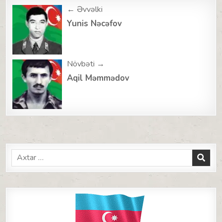
Post
← Əvvəlki
navigation
Yunis Nəcəfov
Növbəti →
Aqil Məmmədov
Search
for: