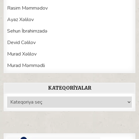
Rasim Məmmədov
Ayaz Xəlilov
Sehun İbrahimzadə
Devid Cəlilov
Murad Xəlilov
Murad Məmmədli
KATEQORIYALAR
Kateqoriyalar