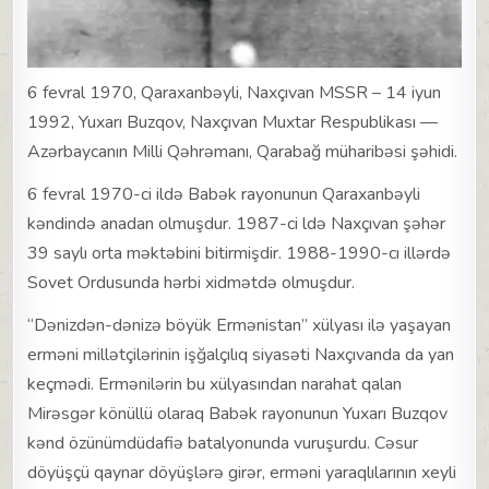
6 fevral 1970, Qaraxanbəyli, Naxçıvan MSSR – 14 iyun
1992, Yuxarı Buzqov, Naxçıvan Muxtar Respublikası —
Azərbaycanın Milli Qəhrəmanı, Qarabağ müharibəsi şəhidi.
6 fevral 1970-ci ildə Babək rayonunun Qaraxanbəyli
kəndində anadan olmuşdur. 1987-ci ldə Naxçıvan şəhər
39 saylı orta məktəbini bitirmişdir. 1988-1990-cı illərdə
Sovet Ordusunda hərbi xidmətdə olmuşdur.
“Dənizdən-dənizə böyük Ermənistan” xülyası ilə yaşayan
erməni millətçilərinin işğalçılıq siyasəti Naxçıvanda da yan
keçmədi. Ermənilərin bu xülyasından narahat qalan
Mirəsgər könüllü olaraq Babək rayonunun Yuxarı Buzqov
kənd özünümdüdafiə batalyonunda vuruşurdu. Cəsur
döyüşçü qaynar döyüşlərə girər, erməni yaraqlılarının xeyli