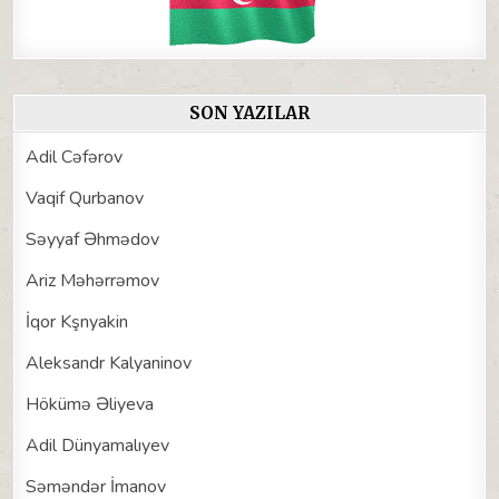
SON YAZILAR
Adil Cəfərov
Vaqif Qurbanov
Səyyaf Əhmədov
Ariz Məhərrəmov
İqor Kşnyakin
Aleksandr Kalyaninov
Hökümə Əliyeva
Adil Dünyamalıyev
Səməndər İmanov