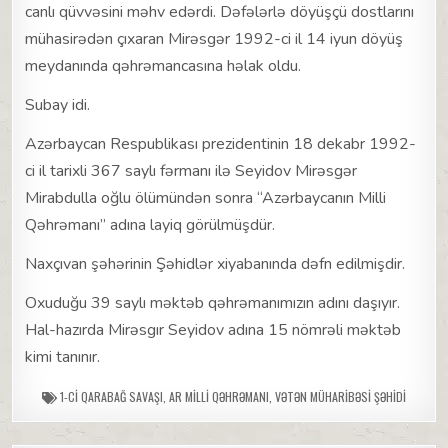
canlı qüvvəsini məhv edərdi. Dəfələrlə döyüşçü dostlarını
mühasirədən çıxaran Mirəsgər 1992-ci il 14 iyun döyüş
meydanında qəhrəmancasına həlak oldu.
Subay idi.
Azərbaycan Respublikası prezidentinin 18 dekabr 1992-
ci il tarixli 367 saylı fərmanı ilə Seyidov Mirəsgər
Mirabdulla oğlu ölümündən sonra “Azərbaycanın Milli
Qəhrəmanı” adına layiq görülmüşdür.
Naxçıvan şəhərinin Şəhidlər xiyabanında dəfn edilmişdir.
Oxuduğu 39 saylı məktəb qəhrəmanımızın adını daşıyır.
Hal-hazırda Mirəsgır Seyidov adına 15 nömrəli məktəb
kimi tanınır.
1-CI QARABAĞ SAVAŞI
,
AR MILLI QƏHRƏMANI
,
VƏTƏN MÜHARIBƏSI ŞƏHIDI