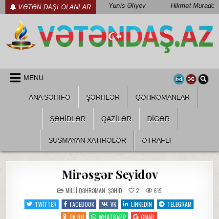
Skip
Yunis Əliyev
Hikmət Muradov
VƏTƏN DAŞI OLANLAR
to
content
WWW.VETENDAS.AZ
VƏTƏN FƏDAILƏRI HAQQINDA
MENU
ANA SƏHİFƏ
ŞƏRHLƏR
QƏHRƏMANLAR
ŞƏHIDLƏR
QAZILƏR
DIGƏR
SUSMAYAN XATİRƏLƏR
ƏTRAFLI
Mirəsgər Seyidov
POSTED
MILLI QƏHRƏMAN
,
ŞƏHID
2
619
IN
TWITTER
FACEBOOK
VK
LINKEDIN
TELEGRAM
OK.RU
WHATSAPP
GMAIL