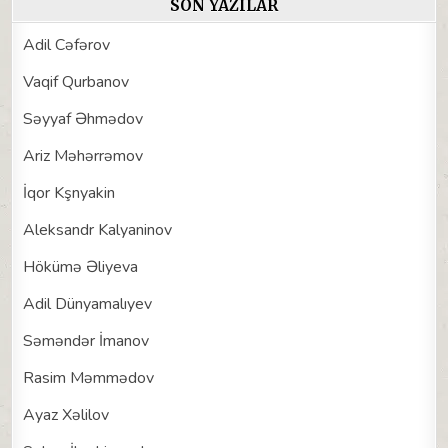
SON YAZILAR
Adil Cəfərov
Vaqif Qurbanov
Səyyaf Əhmədov
Ariz Məhərrəmov
İqor Kşnyakin
Aleksandr Kalyaninov
Hökümə Əliyeva
Adil Dünyamalıyev
Səməndər İmanov
Rasim Məmmədov
Ayaz Xəlilov