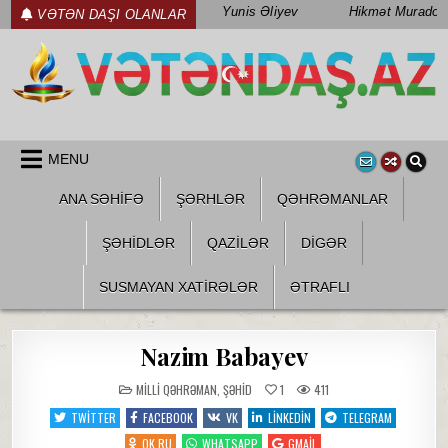
Skip
Yunis Əliyev
Hikmət Muradov
VƏTƏN DAŞI OLANLAR
to
content
WWW.VETENDAS.AZ
VƏTƏN FƏDAILƏRI HAQQINDA
MENU
ANA SƏHİFƏ
ŞƏRHLƏR
QƏHRƏMANLAR
ŞƏHIDLƏR
QAZILƏR
DIGƏR
SUSMAYAN XATİRƏLƏR
ƏTRAFLI
Nazim Babayev
POSTED
MILLI QƏHRƏMAN
,
ŞƏHID
1
411
IN
TWITTER
FACEBOOK
VK
LINKEDIN
TELEGRAM
OK.RU
WHATSAPP
GMAIL