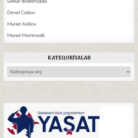
Sehun İbrahimzadə
Devid Cəlilov
Murad Xəlilov
Murad Məmmədli
KATEQORIYALAR
Kateqoriyalar