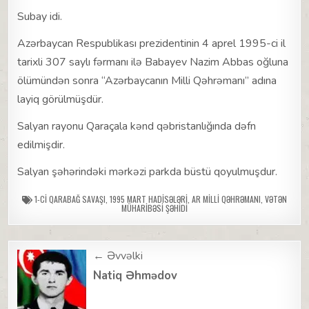
Subay idi.
Azərbaycan Respublikası prezidentinin 4 aprel 1995-ci il
tarixli 307 saylı fərmanı ilə Babayev Nazim Abbas oğluna
ölümündən sonra “Azərbaycanın Milli Qəhrəmanı” adına
layiq görülmüşdür.
Salyan rayonu Qaraçala kənd qəbristanlığında dəfn
edilmişdir.
Salyan şəhərindəki mərkəzi parkda büstü qoyulmuşdur.
1-CI QARABAĞ SAVAŞI
,
1995 MART HADISƏLƏRI
,
AR MILLI QƏHRƏMANI
,
VƏTƏN
MÜHARIBƏSI ŞƏHIDI
Post
← Əvvəlki
navigation
Natiq Əhmədov