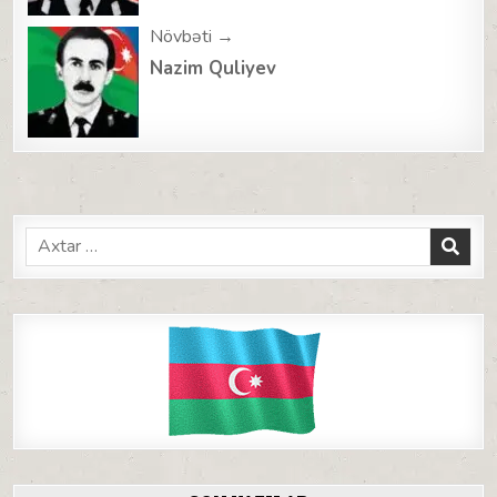
Növbəti →
Nazim Quliyev
Search
for: