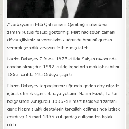
Azərbaycanın Milli Qəhrəmanı, Qarabağ müharibəsi
zamanı xüsusi fəallıq göstərmiş, Mart hadisələri zamanı
dövlətçiliyimiz, suverenliyimiz uğrunda ömrünü qurban
verərək şəhidlik zirvəsini fəth etmiş fateh.
Nazim Babayev 7 fevral 1975-ci ildə Salyan rayonunda
anadan olmuşdur. 1992-ci ildə kənd orta məktəbini bitirir.
1993-cü ildə Milli Orduya çağırılır.
Nazim Babayev torpaqlarımız uğrunda gedən döyüşlərdə
iştirak etmək üçün cəbhəyə yollanır. Nazim Füzuli, Tərtər
bölgəsində vuruşurdu. 1995-ci il mart hadisələri zamanı
gənc Nazim silahlı dəstələrin tərksilah edilməsində iştirak
edirdi və 15 mart 1995-ci il qardaş gülləsindən həlak
oldu.