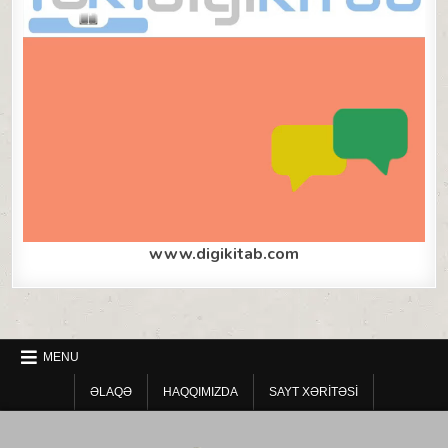
www.digikitab.com
MENU
ƏLAQƏ
HAQQIMIZDA
SAYT XƏRITƏSI