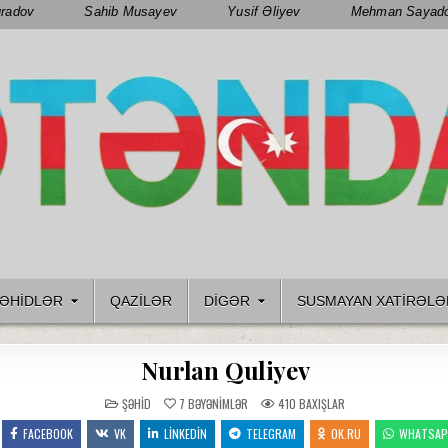
radov
Sahib Musayev
Yusif Əliyev
Mehman Sayad
ƏHIDLƏR
QAZILƏR
DIGƏR
SUSMAYAN XATİRƏLƏ
Nurlan Quliyev
POSTED
ŞƏHID
7
BƏYƏNIMLƏR
410
BAXIŞLAR
IN
FACEBOOK
VK
LINKEDIN
TELEGRAM
OK.RU
WHATSA