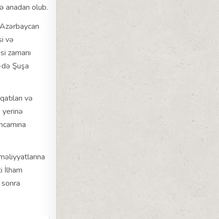
ə anadan olub.
 Azərbaycan
si və
si zamanı
1-də Şuşa
qatılan və
ə yerinə
əncamına
məliyyatlarına
i İlham
 sonra