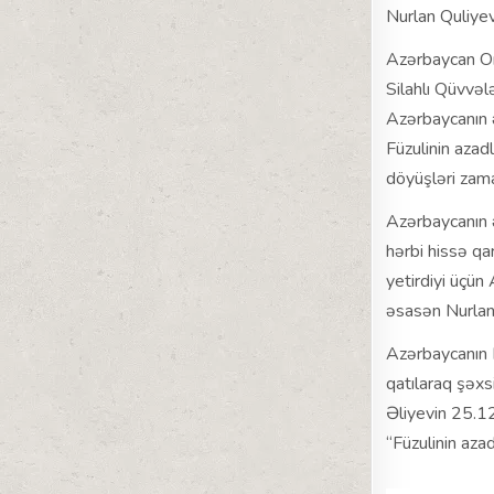
Nurlan Quliye
Azərbaycan Or
Silahlı Qüvvəl
Azərbaycanın 
Füzulinin aza
döyüşləri zam
Azərbaycanın 
hərbi hissə qa
yetirdiyi üçün
əsasən Nurlan 
Azərbaycanın F
qatılaraq şəxs
Əliyevin 25.1
“Füzulinin azad