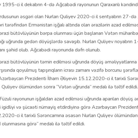
v 1995-ci il dekabrın 4-də Ağcabədi rayonunun Qaraxanlı kəndind
dusunun əsgəri olan Nurlan Quliyev 2020-ci il sentyabrın 27-də
əri tərəfindən Ermənistan işğalı altında olan ərazilərin azad edilmə
ərazi bütövlüyünün bərpa olunması üçün başlanan Vətən müharibə
dlığı uğrunda gedən döyüşlərdə savaşıb. Nurlan Quliyev noyabrın 
anı şəhid olub. Ağcabədi rayonunda dəfn olunub.
ərazi bütövlüyünün təmin edilməsi uğrunda döyüş əməliyyatlarına 
rşısında qoyulmuş tapşırıqların icrası zamanı vəzifə borcunu şərəfl
 Azərbaycan Prezidenti İlham Əliyevin 15.12.2020-ci il tarixli Sər
Quliyev ölümündən sonra “Vətən uğrunda” medalı ilə təltif edildi.
üzuli rayonunun işğaldan azad edilməsi uğrunda aparılan döyüş ə
i igidliyi və şücaəti nümayiş etdirdiyinə görə Azərbaycan Prezident
2.2020-ci il tarixli Sərəncamına əsasən Nurlan Quliyev ölümündən
 olunmasına görə” medalı ilə təltif edildi.