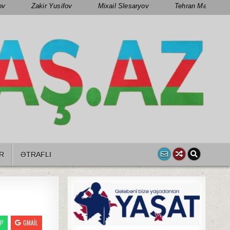
ov
Zakir Yusifov
Mixail Slesaryov
Tehran Mənsimov
R
ƏTRAFLI
PP
GMAIL