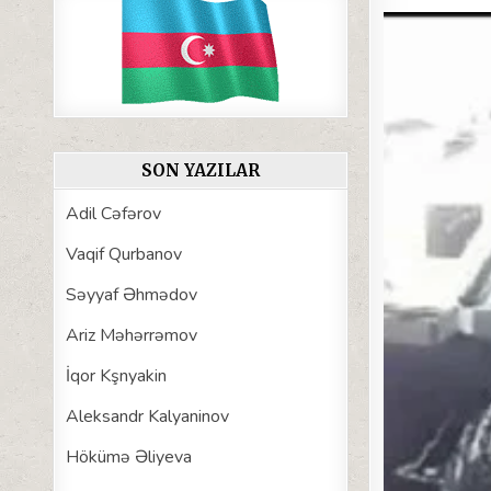
SON YAZILAR
Adil Cəfərov
Vaqif Qurbanov
Səyyaf Əhmədov
Ariz Məhərrəmov
İqor Kşnyakin
Aleksandr Kalyaninov
Hökümə Əliyeva