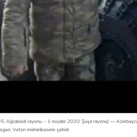
5; Ağcabədi rayonu, – 1 noyabr 2020; Şuşa rayonu) — Azərbaycan
sgəri, Vətən müharibəsinin şəhidi.