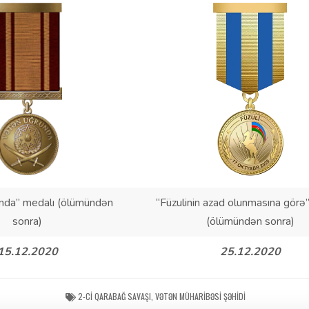
nda” medalı (ölümündən
“Füzulinin azad olunmasına görə
sonra)
(ölümündən sonra)
15.12.2020
25.12.2020
2-CI QARABAĞ SAVAŞI
,
VƏTƏN MÜHARIBƏSI ŞƏHIDI