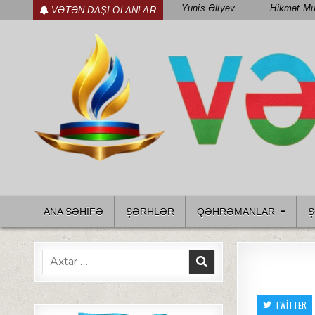
Skip
Yunis Əliyev
Hikmət Mu
VƏTƏN DAŞI OLANLAR
to
content
WWW.VETENDAS.AZ
VƏTƏN FƏDAILƏRI HAQQINDA
ANA SƏHİFƏ
ŞƏRHLƏR
QƏHRƏMANLAR
Ş
Search
for:
TWITTER