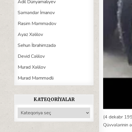
Adil Dünyamalıyev
Səməndər İmanov
Rasim Məmmədov
Ayaz Xəlilov
Sehun İbrahimzadə
Devid Cəlilov
Murad Xəlilov
Murad Məmmədli
KATEQORIYALAR
Kateqoriyalar
(4 dekabr 199
Qüvvələrinin ə