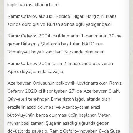
ingilis və rus dillərini bilirdi.
Ramiz Cəfərov ailəli idi, Rəbiqə, Nigar, Nərgiz, Nurlana
adında dörd qızı və Nurlan adında oğlu yadigar qaldı.
Ramiz Cəfərov 2004-cü ildə martın 1-dən martın 20-nə
qədər Birləşmiş Ştatlarda baş tutan NATO-nun
“Əməliyyat heyəti zabitləri” Kursunda olmuşdur.
Ramiz Cəfərov 2016-cı ilin 2-5 aprelində baş verən
Aprel döyüşlərində savaşıb.
Azərbaycan Ordusunun polkovnik-leytenantı olan Ramiz
Cəfərov 2020-ci il sentyabrın 27-də Azərbaycan Silahlı
Qüvvələri tərəfindən Ermənistan işğalı altında olan
ərazilərin azad edilməsi və Azərbaycanın ərazi
bütövlüyünün bərpa olunması üçün başlanan Vətən
müharibəsi zamanı Şuşanın azadlığı uğrunda gedən
döyüşlərdə savaşıb. Ramiz Cəfərov noyabrın 6-da Şuşa