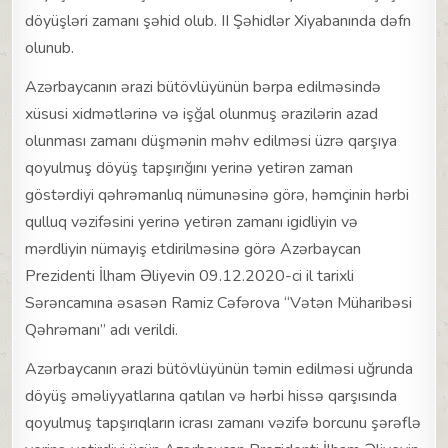
döyüşləri zamanı şəhid olub. II Şəhidlər Xiyabanında dəfn
olunub.
Azərbaycanın ərazi bütövlüyünün bərpa edilməsində
xüsusi xidmətlərinə və işğal olunmuş ərazilərin azad
olunması zamanı düşmənin məhv edilməsi üzrə qarşıya
qoyulmuş döyüş tapşırığını yerinə yetirən zaman
göstərdiyi qəhrəmanlıq nümunəsinə görə, həmçinin hərbi
qulluq vəzifəsini yerinə yetirən zamanı igidliyin və
mərdliyin nümayiş etdirilməsinə görə Azərbaycan
Prezidenti İlham Əliyevin 09.12.2020-ci il tarixli
Sərəncamına əsasən Ramiz Cəfərova “Vətən Müharibəsi
Qəhrəmanı” adı verildi.
Azərbaycanın ərazi bütövlüyünün təmin edilməsi uğrunda
döyüş əməliyyatlarına qatılan və hərbi hissə qarşısında
qoyulmuş tapşırıqların icrası zamanı vəzifə borcunu şərəflə