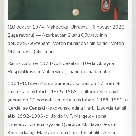
(10 dekabr 1974; Makeevka, Ukrayna – 6 noyabr 2020;
Şuşa rayonu) — Azərbaycan Silahlı Qüvvələrinin
polkovnik-leytenantı, Vətən müharibəsinin şəhidi, Vətən
Müharibəsi Qəhrəmanı.
Ramiz Cəfərov 1974-cü il dekabrın 10-da Ukrayna
Respublikasının Makeevka şəhərində anadan olub.
1981-1985-ci illərdə Sumqayıt şəhərində 17 nömrəli
tam orta məktəbdə, 1985-1989-cu illərdə Sumqayıt
şəhərində 11 nömrəli tam orta məktəbdə, 1989-1992-ci
illərdə isə Cəmşid Naxçıvanski adına Hərbi Liseydə təhsil
alıb. 1992-1996-cı illərdə V. F. Marqelov adına
“Suvorov” ordenli Ryazan Qvardiya Ali Hava-Desant
Komandanlığı Məhtəbində ali hərbi təhsil alıb. Alman,