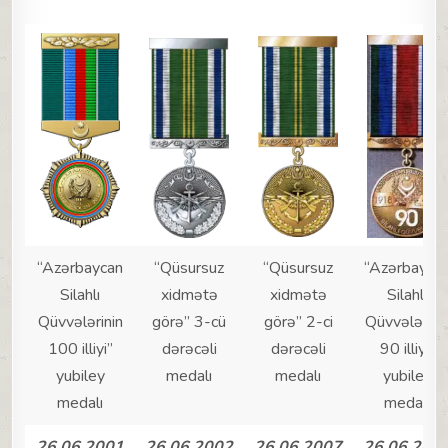
“Azərbaycan
“Qüsursuz
“Qüsursuz
“Azərbayca
Silahlı
xidmətə
xidmətə
Silahlı
Qüvvələrinin
görə” 3-cü
görə” 2-ci
Qüvvələrini
100 illiyi”
dərəcəli
dərəcəli
90 illiyi”
yubiley
medalı
medalı
yubiley
medalı
medalı
26.06.2001
26.06.2002
26.06.2007
26.06.200