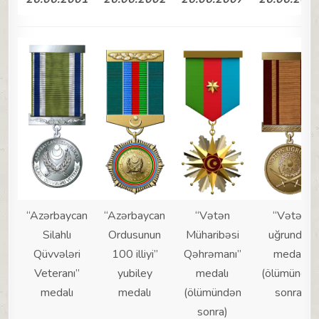
“Azərbaycan
“Azərbaycan
“Vətən
“Vətən
Silahlı
Ordusunun
Müharibəsi
uğrunda”
Qüvvələri
100 illiyi”
Qəhrəmanı”
medalı
Veteranı”
yubiley
medalı
(ölümündən
medalı
medalı
(ölümündən
sonra)
sonra)