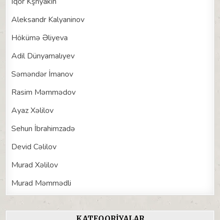
İqor Kşnyakin
Aleksandr Kalyaninov
Hökümə Əliyeva
Adil Dünyamalıyev
Səməndər İmanov
Rasim Məmmədov
Ayaz Xəlilov
Sehun İbrahimzadə
Devid Cəlilov
Murad Xəlilov
Murad Məmmədli
KATEQORIYALAR