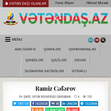
Skip
Yunis Əliyev
Hikmət Muradov
VƏTƏN DAŞI OLANLAR
to
content
WWW.VETENDAS.AZ
VƏTƏN FƏDAILƏRI HAQQINDA
MENU
ANA SƏHİFƏ
ŞƏRHLƏR
QƏHRƏMANLAR
ŞƏHIDLƏR
QAZILƏR
DIGƏR
SUSMAYAN XATİRƏLƏR
ƏTRAFLI
Ramiz Cəfərov
POSTED
ŞƏHID
,
VƏTƏN MÜHARIBƏSI QƏHRƏMANI
4
708
IN
TWITTER
FACEBOOK
VK
LINKEDIN
TELEGRAM
OK.RU
WHATSAPP
GMAIL