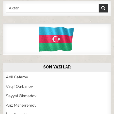
Search
for:
SON YAZILAR
Adil Cəfərov
Vaqif Qurbanov
Səyyaf Əhmədov
Ariz Məhərrəmov