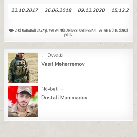
22.10.2017
26.06.2018
09.12.2020
15.12.202
2-CI QARABAĞ SAVAŞI
,
VƏTƏN MÜHARIBƏSI QƏHRƏMANI
,
VƏTƏN MÜHARIBƏSI
ŞƏHIDI
Post
← Əvvəlki
navigation
Vasif Məhərrəmov
Növbəti →
Dostəli Məmmədov