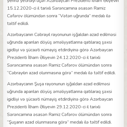
yerinə yetirdiyi üçün Azərbaycan Prezidenti İlham Əliyevin
15.12.2020-ci il tarixli Sərəncamına əsasən Ramiz
Cəfərov ölümündən sonra “Vətən uğrunda” medalı ilə
təltif edildi.
Azərbaycanın Cəbrayıl rayonunun işğaldan azad edilməsi
uğrunda aparılan döyüş əməliyyatlarına qatılaraq şəxsi
igidliyi və şücaəti nümayiş etdirdiyinə görə Azərbaycan
Prezidenti İlham Əliyevin 24.12.2020-ci il tarixli
Sərəncamına əsasən Ramiz Cəfərov ölümündən sonra
“Cəbrayılın azad olunmasına görə” medalı ilə təltif edildi.
Azərbaycanın Şuşa rayonunun işğaldan azad edilməsi
uğrunda aparılan döyüş əməliyyatlarına qatılaraq şəxsi
igidliyi və şücaəti nümayiş etdirdiyinə görə Azərbaycan
Prezidenti İlham Əliyevin 29.12.2020-ci il tarixli
Sərəncamına əsasən Ramiz Cəfərov ölümündən sonra
“Şuşanın azad olunmasına görə” medalı ilə təltif edildi.