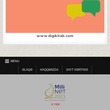
www.digikitab.com
MENU
ƏLAQƏ
HAQQIMIZDA
SAYT XƏRITƏSI