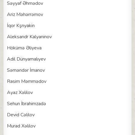
Səyyaf Əhmədov
Ariz Məhərrəmov
İqor Kşnyakin
Aleksandr Kalyaninov
Hökümə Əliyeva
Adil Dünyamalıyev
Səməndər İmanov
Rasim Məmmədov
Ayaz Xəlilov
Sehun İbrahimzadə
Devid Cəlilov
Murad Xəlilov