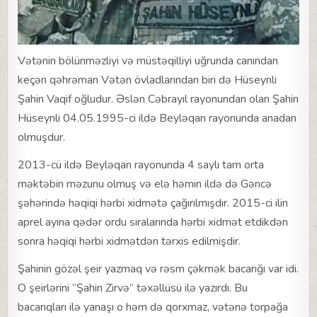
Vətənin bölünməzliyi və müstəqilliyi uğrunda canından
keçən qəhrəman Vətən övladlarından biri də Hüseynli
Şahin Vaqif oğludur. Əslən Cəbrayıl rayonundan olan Şahin
Hüseynli 04.05.1995-ci ildə Beyləqan rayonunda anadan
olmuşdur.
2013-cü ildə Beyləqan rayonunda 4 saylı tam orta
məktəbin məzunu olmuş və elə həmin ildə də Gəncə
şəhərində həqiqi hərbi xidmətə çağırılmışdır. 2015-ci ilin
aprel ayına qədər ordu sıralarında hərbi xidmət etdikdən
sonra həqiqi hərbi xidmətdən tərxis edilmişdir.
Şahinin gözəl şeir yazmaq və rəsm çəkmək bacarığı var idi.
O şeirlərini “Şahin Zirvə” təxəllüsü ilə yazırdı. Bu
bacarıqları ilə yanaşı o həm də qorxmaz, vətənə torpağa