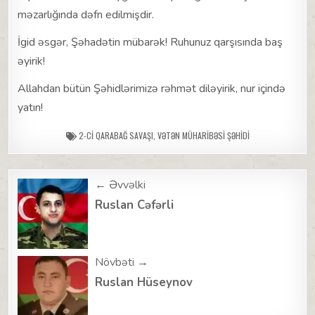
məzarlığında dəfn edilmişdir.
İgid əsgər, Şəhadətin mübarək! Ruhunuz qarşısında baş
əyirik!
Allahdan bütün Şəhidlərimizə rəhmət diləyirik, nur içində
yatın!
2-CI QARABAĞ SAVAŞI
,
VƏTƏN MÜHARIBƏSI ŞƏHIDI
Post
← Əvvəlki
navigation
Ruslan Cəfərli
Növbəti →
Ruslan Hüseynov