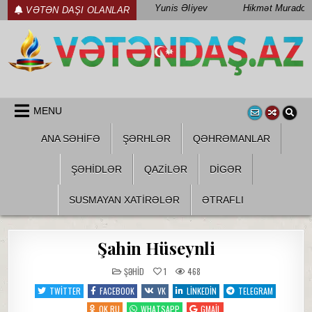
Skip
Yunis Əliyev
Hikmət Muradov
VƏTƏN DAŞI OLANLAR
to
content
WWW.VETENDAS.AZ
VƏTƏN FƏDAILƏRI HAQQINDA
MENU
ANA SƏHİFƏ
ŞƏRHLƏR
QƏHRƏMANLAR
ŞƏHIDLƏR
QAZILƏR
DIGƏR
SUSMAYAN XATİRƏLƏR
ƏTRAFLI
Şahin Hüseynli
POSTED
ŞƏHID
1
468
IN
TWITTER
FACEBOOK
VK
LINKEDIN
TELEGRAM
OK.RU
WHATSAPP
GMAIL