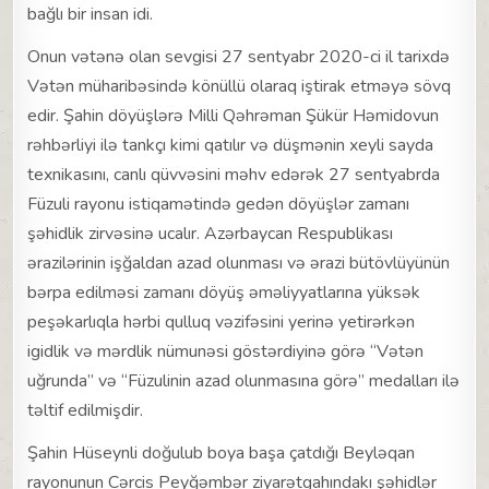
bağlı bir insan idi.
Onun vətənə olan sevgisi 27 sentyabr 2020-ci il tarixdə
Vətən müharibəsində könüllü olaraq iştirak etməyə sövq
edir. Şahin döyüşlərə Milli Qəhrəman Şükür Həmidovun
rəhbərliyi ilə tankçı kimi qatılır və düşmənin xeyli sayda
texnikasını, canlı qüvvəsini məhv edərək 27 sentyabrda
Füzuli rayonu istiqamətində gedən döyüşlər zamanı
şəhidlik zirvəsinə ucalır. Azərbaycan Respublikası
ərazilərinin işğaldan azad olunması və ərazi bütövlüyünün
bərpa edilməsi zamanı döyüş əməliyyatlarına yüksək
peşəkarlıqla hərbi qulluq vəzifəsini yerinə yetirərkən
igidlik və mərdlik nümunəsi göstərdiyinə görə “Vətən
uğrunda” və “Füzulinin azad olunmasına görə” medalları ilə
təltif edilmişdir.
Şahin Hüseynli doğulub boya başa çatdığı Beyləqan
rayonunun Cərcis Peyğəmbər ziyarətgahındakı şəhidlər