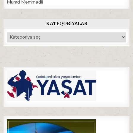
Murad Məmmədli
KATEQORIYALAR
Kateqoriyalar