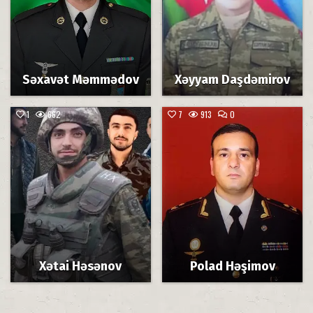
Səxavət Məmmədov
Xəyyam Daşdəmirov
COMMENT
1
662
7
913
0
ON
POLAD
Posted
Posted
HƏŞIMOV
in
in
Xətai Həsənov
Polad Həşimov