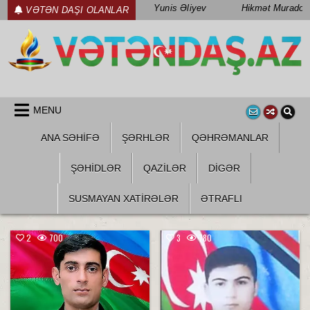
Skip
Yunis Əliyev
Hikmət Muradov
VƏTƏN DAŞI OLANLAR
to
content
WWW.VETENDAS.AZ
VƏTƏN FƏDAILƏRI HAQQINDA
MENU
ANA SƏHİFƏ
ŞƏRHLƏR
QƏHRƏMANLAR
ŞƏHIDLƏR
QAZILƏR
DIGƏR
SUSMAYAN XATİRƏLƏR
ƏTRAFLI
2
700
3
780
Posted
Posted
in
in