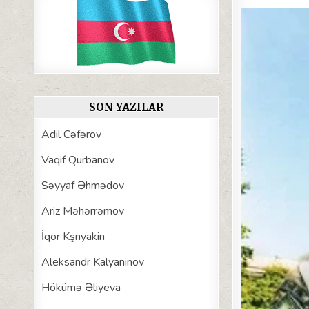
SON YAZILAR
Adil Cəfərov
Vaqif Qurbanov
Səyyaf Əhmədov
Ariz Məhərrəmov
İqor Kşnyakin
Aleksandr Kalyaninov
Hökümə Əliyeva