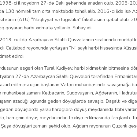
 1998-ci il noyabrın 27-də Bakı şəhərində anadan olub. 2005-201
da 138 nömrəli tam orta məktəbdə təhsil alıb. 2016-cı ildə isə 
sitetinin (ATU) “Nəqliyyat və logistika” fakültəsinə qəbul olub. 20
mçıq qoyaraq hərbi xidmətə yollanıb. Subay idi.
2019-cu ildə Azərbaycan Silahlı Qüvvələrinin sıralarında müddətli 
ı. Cəlilabad rayonunda yerləşən “N” saylı hərbi hissəsində Xüsusi
dmət edirdi.
dusunun əsgəri olan Tural Xudiyev, hərbi xidmətinin bitməsinə dö
tyabrın 27-də Azərbaycan Silahlı Qüvvələri tərəfindən Ermənistan 
in azad edilməsi üçün başlanan Vətən müharibəsində savaşmağa baş
 müharibəsi zamanı Kəlbəcərin, Suqovuşanın, Ağdərənin, Hadrutun,
uşanın azadlığı uğrunda gedən döyüşlərdə savaşıb. Daşaltı və digə
 gedən döyüşlərdə yaralı hərbçilərə döyüş meydanında tibbi yardı
də, həmçinin döyüş meydanından təxliyə edilməsində fərqlənib. Tu
 Şuşa döyüşləri zamanı şəhid olub. Ağdam rayonunun Quzanlı qə