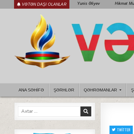
Skip
Yunis Əliyev
Hikmət Mu
VƏTƏN DAŞI OLANLAR
to
content
WWW.VETENDAS.AZ
VƏTƏN FƏDAILƏRI HAQQINDA
ANA SƏHİFƏ
ŞƏRHLƏR
QƏHRƏMANLAR
Ş
Search
for:
TWITTER