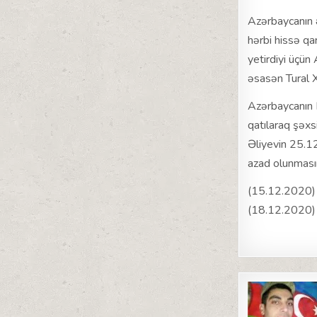
Azərbaycanın 
hərbi hissə qa
yetirdiyi üçün
əsasən Tural X
Azərbaycanın F
qatılaraq şəxs
Əliyevin 25.12
azad olunmasına
(15.12.2020)
(18.12.2020) 
Post
navigat