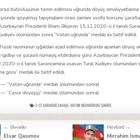
ərazi bütövlüyünün təmin edilməsi uğrunda döyüş əməliyyatlarına 
rşısında qoyulmuş tapşırıqların icrası zamanı vəzifə borcunu şərəfl
 Azərbaycan Prezidenti İlham Əliyevin 15.12.2020-ci il tarixli Sər
udiyev ölümündən sonra “Vətən uğrunda” medalı ilə təltif edildi.
üzuli rayonunun işğaldan azad edilməsi uğrunda aparılan döyüş ə
i igidliyi və şücaəti nümayiş etdirdiyinə görə Azərbaycan Prezident
.2020-ci il tarixli Sərəncamına əsasən Tural Xudiyev ölümündən s
 görə” medalı ilə təltif edildi.
 — “Vətən uğrunda” medalı (ölümündən sonra)
— “Cəsur döyüşçü” medalı (ölümündən sonra)
2-CI QARABAĞ SAVAŞI
,
VƏTƏN MÜHARIBƏSI ŞƏHIDI
← Əvvəlki
Növbəti →
ion
Elvar Qasımov
Mirrəhim İsm