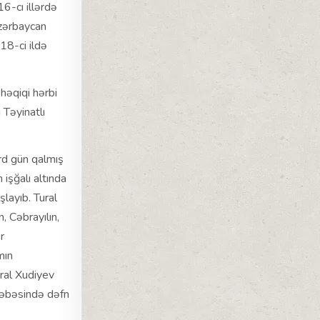
6-cı illərdə
Azərbaycan
18-ci ildə
həqiqi hərbi
 Təyinatlı
rd gün qalmış
işğalı altında
layıb. Tural
 Cəbrayılın,
r
mın
ral Xudiyev
səbəsində dəfn