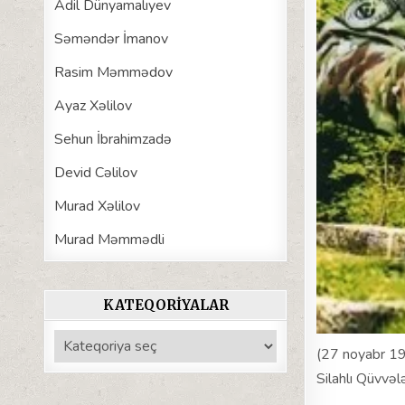
Adil Dünyamalıyev
Səməndər İmanov
Rasim Məmmədov
Ayaz Xəlilov
Sehun İbrahimzadə
Devid Cəlilov
Murad Xəlilov
Murad Məmmədli
KATEQORIYALAR
Kateqoriyalar
(27 noyabr 1
Silahlı Qüvvəl