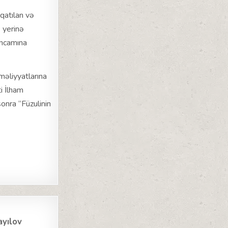
qatılan və
ə yerinə
əncamına
məliyyatlarına
i İlham
onra “Füzulinin
ayılov