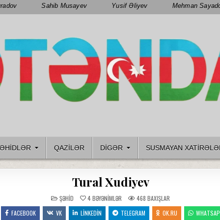
radov
Sahib Musayev
Yusif Əliyev
Mehman Sayad
ƏHIDLƏR
QAZILƏR
DIGƏR
SUSMAYAN XATİRƏLƏ
Tural Xudiyev
POSTED
ŞƏHID
4
BƏYƏNIMLƏR
468
BAXIŞLAR
IN
FACEBOOK
VK
LINKEDIN
TELEGRAM
OK.RU
WHATSA