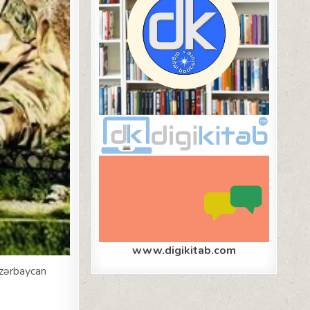
www.digikitab.com
zərbaycan