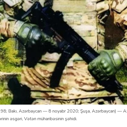
998; Bakı, Azərbaycan — 8 noyabr 2020; Şuşa, Azərbaycan) — A
ərinin əsgəri, Vətən müharibəsinin şəhidi.