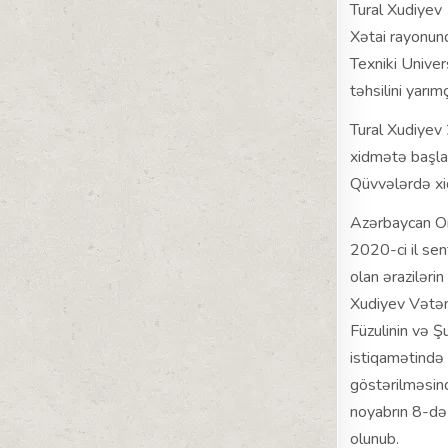
Tural Xudiyev
Xətai rayonun
Texniki Univer
təhsilini yarı
Tural Xudiyev 
xidmətə başlad
Qüvvələrdə xi
Azərbaycan Or
2020-ci il sen
olan ərazilər
Xudiyev Vətən
Füzulinin və Ş
istiqamətində
göstərilməsin
noyabrın 8-də
olunub.