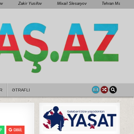
ov
Zakir Yusifov
Mixail Slesaryov
Tehran Mənsimov
R
ƏTRAFLI
PP
GMAIL