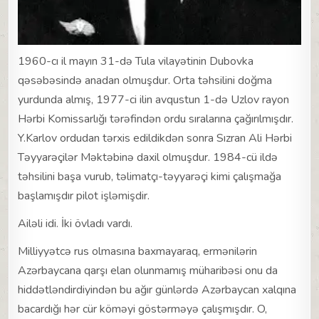
1960-cı il mayın 31-də Tula vilayətinin Dubovka
qəsəbəsində anadan olmuşdur. Orta təhsilini doğma
yurdunda almış, 1977-ci ilin avqustun 1-də Uzlov rayon
Hərbi Komissarlığı tərəfindən ordu sıralarına çağırılmışdır.
Y.Karlov ordudan tərxis edildikdən sonra Sızran Ali Hərbi
Təyyarəçilər Məktəbinə daxil olmuşdur. 1984-cü ildə
təhsilini başa vurub, təlimatçı-təyyarəçi kimi çalışmağa
başlamışdır pilot işləmişdir.
Ailəli idi. İki övladı vardı.
Milliyyətcə rus olmasına baxmayaraq, ermənilərin
Azərbaycana qarşı elan olunmamış müharibəsi onu da
hiddətləndirdiyindən bu ağır günlərdə Azərbaycan xalqına
bacardığı hər cür köməyi göstərməyə çalışmışdır. O,