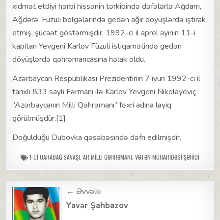
xidmət etdiyi hərbi hissənin tərkibində dəfələrlə Ağdam,
Ağdərə, Füzuli bölgələrində gedən ağır döyüşlərdə iştirak
etmiş, şücaət göstərmişdir. 1992-ci il aprel ayının 11-i
kapitan Yevgeni Karlov Füzuli istiqamətində gedən
döyüşlərdə qəhrəmancasına həlak oldu.
Azərbaycan Respublikası Prezidentinin 7 iyun 1992-ci il
tarixli 833 saylı Fərmanı ilə Karlov Yevgeni Nikolayeviç
“Azərbaycanın Milli Qəhrəmanı” fəxri adına layiq
görülmüşdür.[1]
Doğulduğu Dubovka qəsəbəsində dəfn edilmişdir.
1-CI QARABAĞ SAVAŞI
,
AR MILLI QƏHRƏMANI
,
VƏTƏN MÜHARIBƏSI ŞƏHIDI
Post
← Əvvəlki
navigation
Yavər Şahbazov