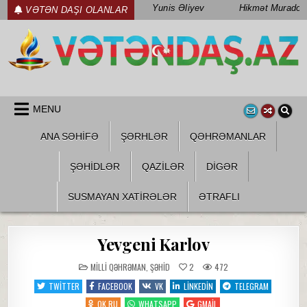
Skip
Yunis Əliyev
Hikmət Muradov
VƏTƏN DAŞI OLANLAR
to
content
WWW.VETENDAS.AZ
VƏTƏN FƏDAILƏRI HAQQINDA
MENU
ANA SƏHİFƏ
ŞƏRHLƏR
QƏHRƏMANLAR
ŞƏHIDLƏR
QAZILƏR
DIGƏR
SUSMAYAN XATİRƏLƏR
ƏTRAFLI
Yevgeni Karlov
POSTED
MILLI QƏHRƏMAN
,
ŞƏHID
2
472
IN
TWITTER
FACEBOOK
VK
LINKEDIN
TELEGRAM
OK.RU
WHATSAPP
GMAIL