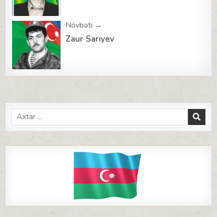
Növbəti →
Zaur Sarıyev
Search
for: