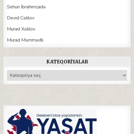
Sehun İbrahimzadə
Devid Cəlilov
Murad Xəlilov
Murad Məmmədli
KATEQORIYALAR
Kateqoriyalar