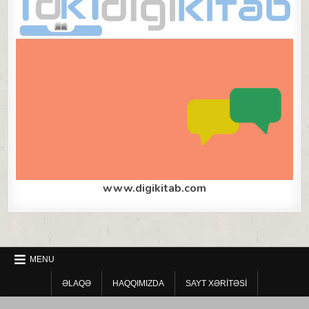
www.digikitab.com
MENU
ƏLAQƏ
HAQQIMIZDA
SAYT XƏRITƏSI