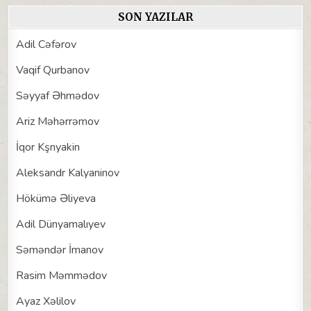
SON YAZILAR
Adil Cəfərov
Vaqif Qurbanov
Səyyaf Əhmədov
Ariz Məhərrəmov
İqor Kşnyakin
Aleksandr Kalyaninov
Hökümə Əliyeva
Adil Dünyamalıyev
Səməndər İmanov
Rasim Məmmədov
Ayaz Xəlilov