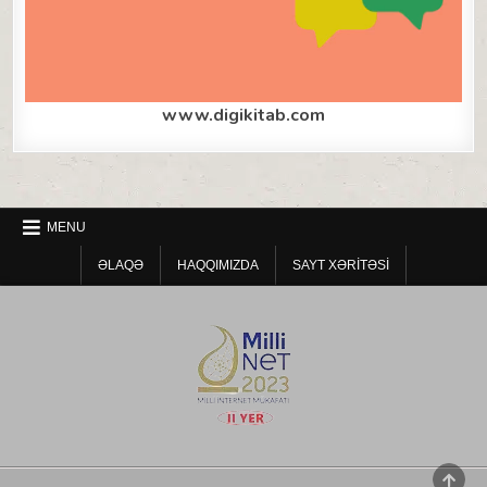
www.digikitab.com
MENU
ƏLAQƏ
HAQQIMIZDA
SAYT XƏRITƏSI
SCRO