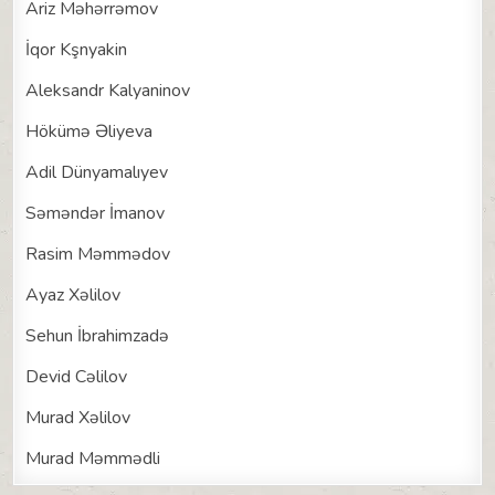
Ariz Məhərrəmov
İqor Kşnyakin
Aleksandr Kalyaninov
Hökümə Əliyeva
Adil Dünyamalıyev
Səməndər İmanov
Rasim Məmmədov
Ayaz Xəlilov
Sehun İbrahimzadə
Devid Cəlilov
Murad Xəlilov
Murad Məmmədli