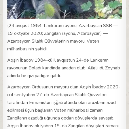
(24 avqust 1984; Lənkəran rayonu, Azərbaycan SSR —
19 oktyabr 2020; Zəngilan rayonu, Azərbaycan) —
Azərbaycan Silahlı Qüvvələrinin mayoru, Vətən
müharibəsinin şəhidi.
Aqşin İbadov 1984-cü il avqustun 24-də Lənkəran
rayonunun Boladı kəndində anadan olub. Ailəli idi. Zeynəb
adında bir qızı yadigar qaldı.
Azərbaycan Ordusunun mayoru olan Aqşin İbadov 2020-
ci il sentyabrın 27-də Azərbaycan Silahlı Qüvvələri
tərəfindən Ermənistan işğalı altında olan ərazilərin azad
edilməsi üçün başlanan Vətən müharibəsi zamanı
Zəngilanın azadlığı uğrunda gedən döyüşlərdə savaşıb.
Aqşin İbadov oktyabrın 19-da Zəngilan döyüşləri zamanı