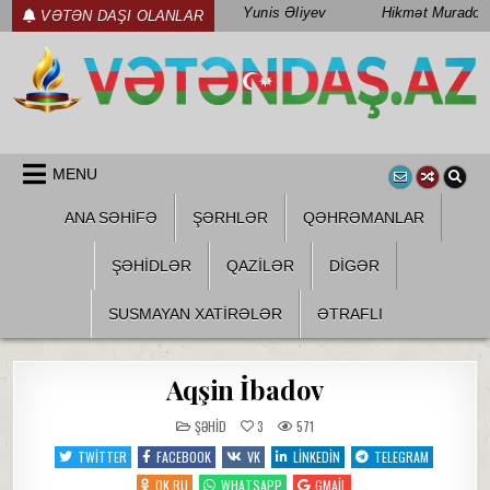
Skip
Yunis Əliyev
Hikmət Muradov
VƏTƏN DAŞI OLANLAR
to
content
WWW.VETENDAS.AZ
VƏTƏN FƏDAILƏRI HAQQINDA
MENU
ANA SƏHİFƏ
ŞƏRHLƏR
QƏHRƏMANLAR
ŞƏHIDLƏR
QAZILƏR
DIGƏR
SUSMAYAN XATİRƏLƏR
ƏTRAFLI
Aqşin İbadov
POSTED
ŞƏHID
3
571
IN
TWITTER
FACEBOOK
VK
LINKEDIN
TELEGRAM
OK.RU
WHATSAPP
GMAIL