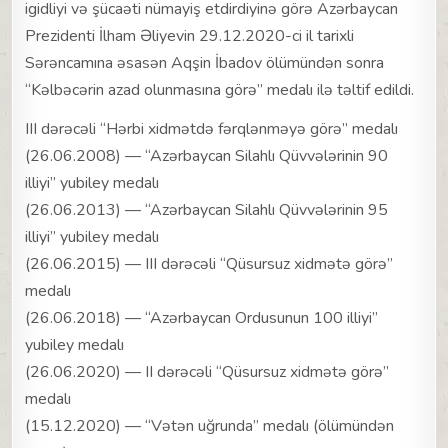
igidliyi və şücaəti nümayiş etdirdiyinə görə Azərbaycan
Prezidenti İlham Əliyevin 29.12.2020-ci il tarixli
Sərəncamına əsasən Aqşin İbadov ölümündən sonra
“Kəlbəcərin azad olunmasına görə” medalı ilə təltif edildi.
III dərəcəli “Hərbi xidmətdə fərqlənməyə görə” medalı
(26.06.2008) — “Azərbaycan Silahlı Qüvvələrinin 90
illiyi” yubiley medalı
(26.06.2013) — “Azərbaycan Silahlı Qüvvələrinin 95
illiyi” yubiley medalı
(26.06.2015) — III dərəcəli “Qüsursuz xidmətə görə”
medalı
(26.06.2018) — “Azərbaycan Ordusunun 100 illiyi”
yubiley medalı
(26.06.2020) — II dərəcəli “Qüsursuz xidmətə görə”
medalı
(15.12.2020) — “Vətən uğrunda” medalı (ölümündən