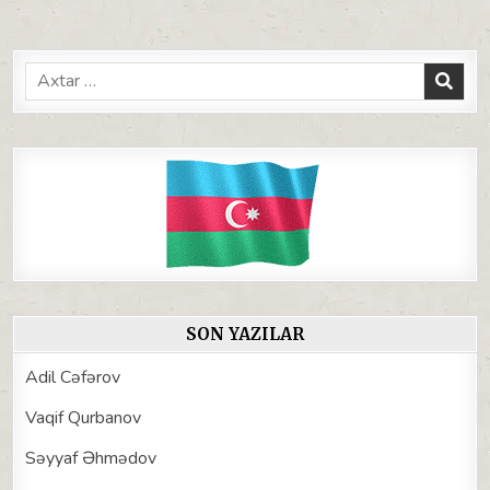
Search
for:
SON YAZILAR
Adil Cəfərov
Vaqif Qurbanov
Səyyaf Əhmədov