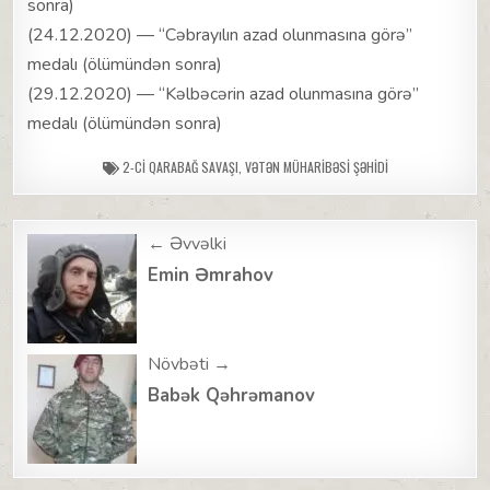
sonra)
(24.12.2020) — “Cəbrayılın azad olunmasına görə”
medalı (ölümündən sonra)
(29.12.2020) — “Kəlbəcərin azad olunmasına görə”
medalı (ölümündən sonra)
2-CI QARABAĞ SAVAŞI
,
VƏTƏN MÜHARIBƏSI ŞƏHIDI
Post
← Əvvəlki
navigation
Emin Əmrahov
Növbəti →
Babək Qəhrəmanov