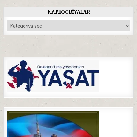
KATEQORIYALAR
Kateqoriyalar