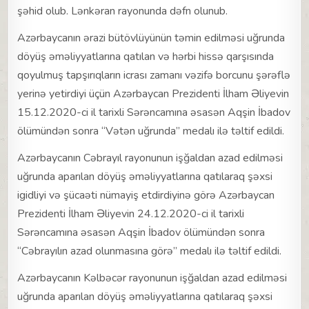
şəhid olub. Lənkəran rayonunda dəfn olunub.
Azərbaycanın ərazi bütövlüyünün təmin edilməsi uğrunda
döyüş əməliyyatlarına qatılan və hərbi hissə qarşısında
qoyulmuş tapşırıqların icrası zamanı vəzifə borcunu şərəflə
yerinə yetirdiyi üçün Azərbaycan Prezidenti İlham Əliyevin
15.12.2020-ci il tarixli Sərəncamına əsasən Aqşin İbadov
ölümündən sonra “Vətən uğrunda” medalı ilə təltif edildi.
Azərbaycanın Cəbrayıl rayonunun işğaldan azad edilməsi
uğrunda aparılan döyüş əməliyyatlarına qatılaraq şəxsi
igidliyi və şücaəti nümayiş etdirdiyinə görə Azərbaycan
Prezidenti İlham Əliyevin 24.12.2020-ci il tarixli
Sərəncamına əsasən Aqşin İbadov ölümündən sonra
“Cəbrayılın azad olunmasına görə” medalı ilə təltif edildi.
Azərbaycanın Kəlbəcər rayonunun işğaldan azad edilməsi
uğrunda aparılan döyüş əməliyyatlarına qatılaraq şəxsi