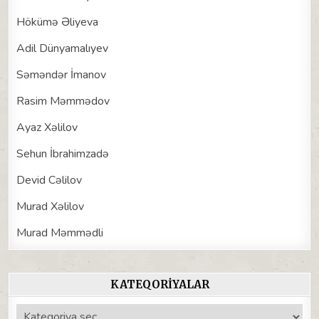
Hökümə Əliyeva
Adil Dünyamalıyev
Səməndər İmanov
Rasim Məmmədov
Ayaz Xəlilov
Sehun İbrahimzadə
Devid Cəlilov
Murad Xəlilov
Murad Məmmədli
KATEQORIYALAR
Kateqoriyalar