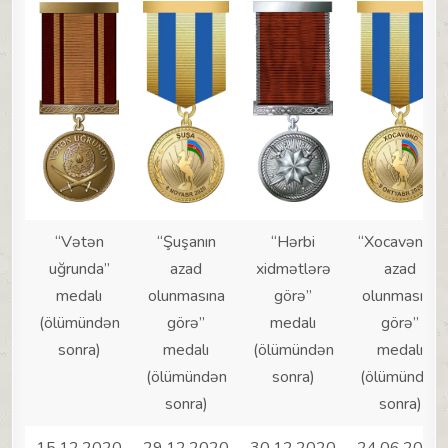
“Vətən
“Şuşanın
“Hərbi
“Xocavəndin
uğrunda”
azad
xidmətlərə
azad
medalı
olunmasına
görə”
olunmasına
(ölümündən
görə”
medalı
görə”
sonra)
medalı
(ölümündən
medalı
(ölümündən
sonra)
(ölümündən
sonra)
sonra)
15.12.2020
29.12.2020
30.12.2020
24.06.2021