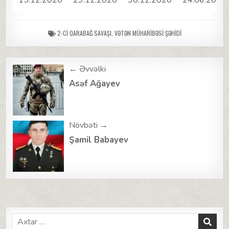
2-CI QARABAĞ SAVAŞI
,
VƏTƏN MÜHARIBƏSI ŞƏHIDI
Post
← Əvvəlki
navigation
Asəf Ağayev
Növbəti →
Şamil Babayev
Search