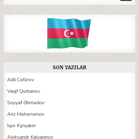
for:
SON YAZILAR
Adil Cəfərov
Vaqif Qurbanov
Səyyaf Əhmədov
Ariz Məhərrəmov
İqor Kşnyakin
Aleksandr Kalyaninov