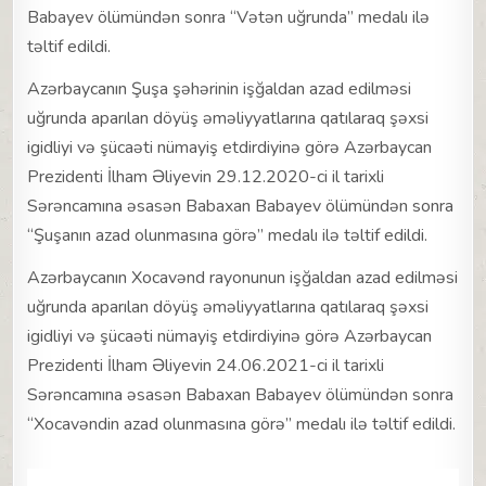
Babayev ölümündən sonra “Vətən uğrunda” medalı ilə
təltif edildi.
Azərbaycanın Şuşa şəhərinin işğaldan azad edilməsi
uğrunda aparılan döyüş əməliyyatlarına qatılaraq şəxsi
igidliyi və şücaəti nümayiş etdirdiyinə görə Azərbaycan
Prezidenti İlham Əliyevin 29.12.2020-ci il tarixli
Sərəncamına əsasən Babaxan Babayev ölümündən sonra
“Şuşanın azad olunmasına görə” medalı ilə təltif edildi.
Azərbaycanın Xocavənd rayonunun işğaldan azad edilməsi
uğrunda aparılan döyüş əməliyyatlarına qatılaraq şəxsi
igidliyi və şücaəti nümayiş etdirdiyinə görə Azərbaycan
Prezidenti İlham Əliyevin 24.06.2021-ci il tarixli
Sərəncamına əsasən Babaxan Babayev ölümündən sonra
“Xocavəndin azad olunmasına görə” medalı ilə təltif edildi.