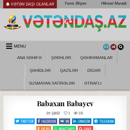
Skip
Yunis Əliyev
Hikmət Muradov
VƏTƏN DAŞI OLANLAR
to
content
WWW.VETENDAS.AZ
VƏTƏN FƏDAILƏRI HAQQINDA
MENU
ANA SƏHİFƏ
ŞƏRHLƏR
QƏHRƏMANLAR
ŞƏHIDLƏR
QAZILƏR
DIGƏR
SUSMAYAN XATİRƏLƏR
ƏTRAFLI
Babaxan Babayev
POSTED
ŞƏHID
3
515
IN
TWITTER
FACEBOOK
VK
LINKEDIN
TELEGRAM
OK.RU
WHATSAPP
GMAIL