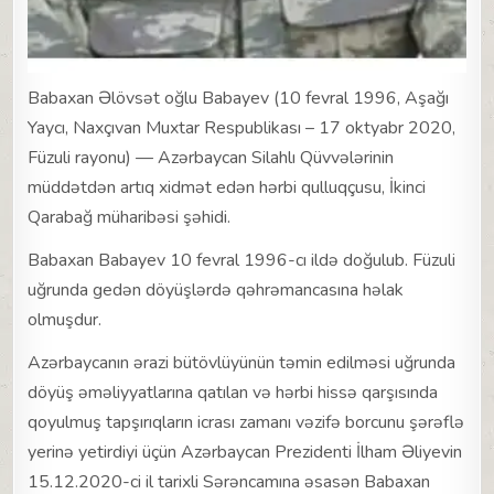
Babaxan Əlövsət oğlu Babayev (10 fevral 1996, Aşağı
Yaycı, Naxçıvan Muxtar Respublikası – 17 oktyabr 2020,
Füzuli rayonu) — Azərbaycan Silahlı Qüvvələrinin
müddətdən artıq xidmət edən hərbi qulluqçusu, İkinci
Qarabağ müharibəsi şəhidi.
Babaxan Babayev 10 fevral 1996-cı ildə doğulub. Füzuli
uğrunda gedən döyüşlərdə qəhrəmancasına həlak
olmuşdur.
Azərbaycanın ərazi bütövlüyünün təmin edilməsi uğrunda
döyüş əməliyyatlarına qatılan və hərbi hissə qarşısında
qoyulmuş tapşırıqların icrası zamanı vəzifə borcunu şərəflə
yerinə yetirdiyi üçün Azərbaycan Prezidenti İlham Əliyevin
15.12.2020-ci il tarixli Sərəncamına əsasən Babaxan