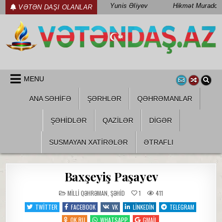
Skip
Yunis Əliyev
Hikmət Muradov
VƏTƏN DAŞI OLANLAR
to
content
WWW.VETENDAS.AZ
VƏTƏN FƏDAILƏRI HAQQINDA
MENU
ANA SƏHİFƏ
ŞƏRHLƏR
QƏHRƏMANLAR
ŞƏHIDLƏR
QAZILƏR
DIGƏR
SUSMAYAN XATİRƏLƏR
ƏTRAFLI
Baxşeyiş Paşayev
POSTED
MILLI QƏHRƏMAN
,
ŞƏHID
1
411
IN
TWITTER
FACEBOOK
VK
LINKEDIN
TELEGRAM
OK.RU
WHATSAPP
GMAIL