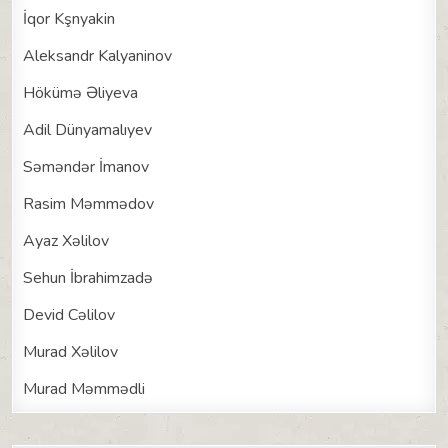
İqor Kşnyakin
Aleksandr Kalyaninov
Hökümə Əliyeva
Adil Dünyamalıyev
Səməndər İmanov
Rasim Məmmədov
Ayaz Xəlilov
Sehun İbrahimzadə
Devid Cəlilov
Murad Xəlilov
Murad Məmmədli