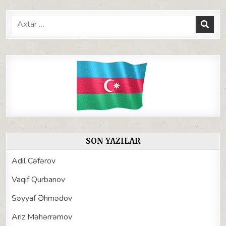
Search
for:
SON YAZILAR
Adil Cəfərov
Vaqif Qurbanov
Səyyaf Əhmədov
Ariz Məhərrəmov