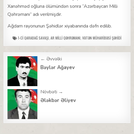
Xanəhməd oğluna ölümündən sonra “Azərbaycan Milli
Qəhrəmanı” adı verilmişdir.
Ağdam rayonunun Şəhidlər xiyabanında dəfn edilib.
1-CI QARABAĞ SAVAŞI
,
AR MILLI QƏHRƏMANI
,
VƏTƏN MÜHARIBƏSI ŞƏHIDI
Post
← Əvvəlki
navigation
Bəylər Ağayev
Növbəti →
Ələkbər Əliyev