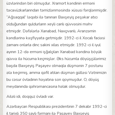
üzvlərindən biri olmuşdur. Xramort kəndinin erməni
təcavüzkarlarından təmizlənməsində xüsusi fərqlənmişdir.
“Ağsaqqal” ləqəbi ilə tanınan Baxşeyiş peşəkar atıcı
olduğundan quldurların xeyli canlı qüvvəsini məhv
etmişdir. Dəfələrlə Xanabad, Naxçıvanlı, Aranzəmin
kəndlərinə kəşfiyyata getmişdir. 1992-ci il Xocalı faciəsi
zamanı onlarla dinc sakini xilas etmişdir. 1992-ci il iyul
ayının 12-də erməni işğalçıları Xanabad kəndinə böyük
qüvvə ilə hücuma keçmişlər. Əks hücumla döyüşçülərimiz
başda Baxşeyiş Paşayev olmaqla düşmənin 7 postunu
ələ keçirmiş, amma qəfil atılan düşmən gülləsi Vətnimizin
bu cəsur övladının həyatına son qoymuşdur. O, döyüş
meydanında qəhrəmancasına həlak olmuşdur.
Ailəli idi, doqquz övladı var.
Azərbaycan Respublikası prezidentinin 7 dekabr 1992-ci
il tarixli 350 saylı fərmanı ilə Paşayev Baxşeyiş