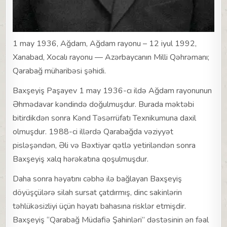
1 may 1936, Ağdam, Ağdam rayonu – 12 iyul 1992,
Xanabad, Xocalı rayonu — Azərbaycanın Milli Qəhrəmanı;
Qarabağ müharibəsi şəhidi.
Baxşeyiş Paşayev 1 may 1936-cı ildə Ağdam rayonunun
Əhmədavar kəndində doğulmuşdur. Burada məktəbi
bitirdikdən sonra Kənd Təsərrüfatı Texnikumuna daxil
olmuşdur. 1988-ci illərdə Qarabağda vəziyyət
pisləşəndən, Əli və Bəxtiyar qətlə yetiriləndən sonra
Baxşeyiş xalq hərəkatına qoşulmuşdur.
Daha sonra həyatını cəbhə ilə bağlayan Baxşeyiş
döyüşçülərə silah sursat çatdırmış, dinc sakinlərin
təhlükəsizliyi üçün həyatı bahasına risklər etmişdir.
Baxşeyiş “Qarabağ Müdafiə Şahinləri” dəstəsinin ən fəal