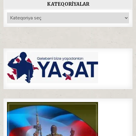
KATEQORIYALAR
Kateqoriyalar