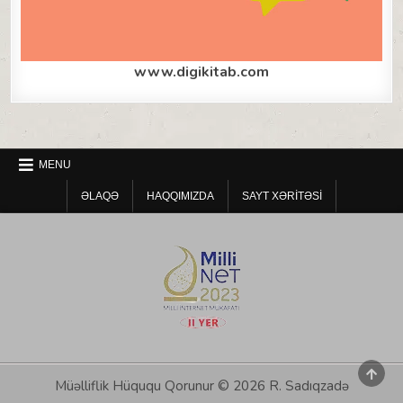
www.digikitab.com
MENU
ƏLAQƏ
HAQQIMIZDA
SAYT XƏRITƏSI
SCRO
TO
Müəlliflik Hüququ Qorunur © 2026 R. Sadıqzadə
TOP