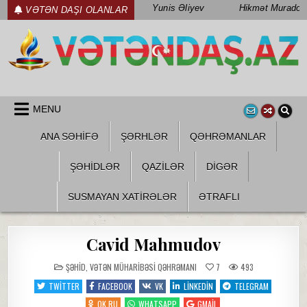
Skip
Yunis Əliyev
Hikmət Muradov
VƏTƏN DAŞI OLANLAR
to
content
WWW.VETENDAS.AZ
VƏTƏN FƏDAILƏRI HAQQINDA
MENU
ANA SƏHİFƏ
ŞƏRHLƏR
QƏHRƏMANLAR
ŞƏHIDLƏR
QAZILƏR
DIGƏR
SUSMAYAN XATİRƏLƏR
ƏTRAFLI
Cavid Mahmudov
POSTED
ŞƏHID
,
VƏTƏN MÜHARIBƏSI QƏHRƏMANI
7
493
IN
TWITTER
FACEBOOK
VK
LINKEDIN
TELEGRAM
OK.RU
WHATSAPP
GMAIL