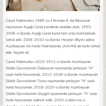
Cavid Mahmudov 1989-cu il fevralın 6-da Biləsuvar
rayonunun Aşağı Cürəli kəndində anadan olub. 1995-
2006-cı illərdə Aşağı Cürəli kənd tam orta məktəbində
təhsil alıb. 2006-2010-cu illərdə Heydər Əliyev adına
Azərbaycan Ali Hərbi Məktəbində (AAHM) ali hərbi təhsil
alıb. Nişanlı idi.
Cavid Mahmudov 2010-2012-ci illərdə Azərbaycan
Silahlı Qüvvələrinin Daşkəsən rayonunda yerləşən “N”
saylı hərbi hissəsində, 2012-2018-ci illərdə Azərbaycan
Silahlı Qüvvələrinin Tovuz rayonunda yerləşən “N” saylı
hərbi hissəsində, 2018-2020-ci illərdə Azərbaycan
Silahlı Qüvvələrinin Göygöl rayonunda yerləşən “N” saylı
hərbi hissəsində xidmət edib. 2020-ci ildən isə o,