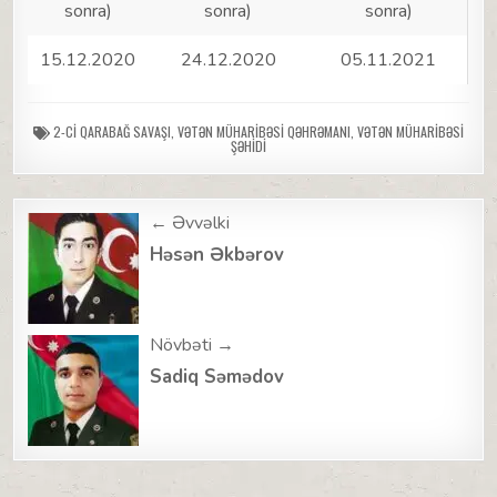
sonra)
sonra)
sonra)
15.12.2020
24.12.2020
05.11.2021
2-CI QARABAĞ SAVAŞI
,
VƏTƏN MÜHARIBƏSI QƏHRƏMANI
,
VƏTƏN MÜHARIBƏSI
ŞƏHIDI
Post
← Əvvəlki
navigation
Həsən Əkbərov
Növbəti →
Sadiq Səmədov