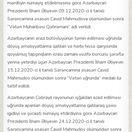
mərdliyin nümayiş etdirilməsinə görə Azərbaycan
Prezidenti İlham Əliyevin 09.12.2020-ci il tarixli
Sərəncamına əsasən Cavid Mahmudova ölümündən sonra
“Vətən Müharibəsi Qəhrəmanı” adı verildi.
Azərbaycanın ərazi bütövlüyünün təmin edilməsi uğrunda
döyüş əməliyyatlarına qatılan və hərbi hissə qarşısında
qoyulmuş tapşırıqların icrası zamanı vəzifə borcunu şərəflə
yerinə yetirdiyi üçün Azərbaycan Prezidenti İlham Əliyevin
15.12.2020-ci il tarixli Sərəncamına əsasən Cavid
Mahmudov ölümündən sonra “Vətən uğrunda” medalı ilə
təltif edildi.
Azərbaycanın Cəbrayıl rayonunun işğaldan azad edilməsi
uğrunda aparılan döyüş əməliyyatlarına qatılaraq şəxsi
igidliyi və şücaəti nümayiş etdirdiyinə görə Azərbaycan
Prezidenti İlham Əliyevin 24.12.2020-ci il tarixli
Sərəncamına əsasən Cavid Mahmudov ölümündən sonra