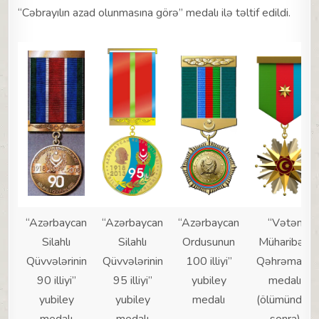
“Cəbrayılın azad olunmasına görə” medalı ilə təltif edildi.
“Azərbaycan
“Azərbaycan
“Azərbaycan
“Vətən
Silahlı
Silahlı
Ordusunun
Müharibəsi
Qüvvələrinin
Qüvvələrinin
100 illiyi”
Qəhrəmanı”
90 illiyi”
95 illiyi”
yubiley
medalı
yubiley
yubiley
medalı
(ölümündən