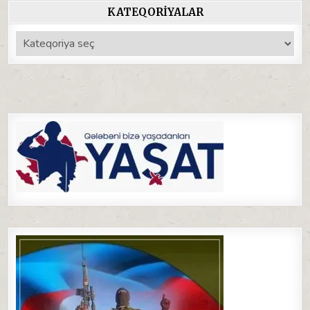
KATEQORIYALAR
Kateqoriyalar