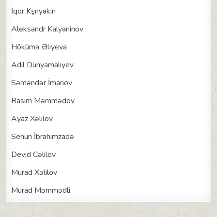
İqor Kşnyakin
Aleksandr Kalyaninov
Hökümə Əliyeva
Adil Dünyamalıyev
Səməndər İmanov
Rasim Məmmədov
Ayaz Xəlilov
Sehun İbrahimzadə
Devid Cəlilov
Murad Xəlilov
Murad Məmmədli