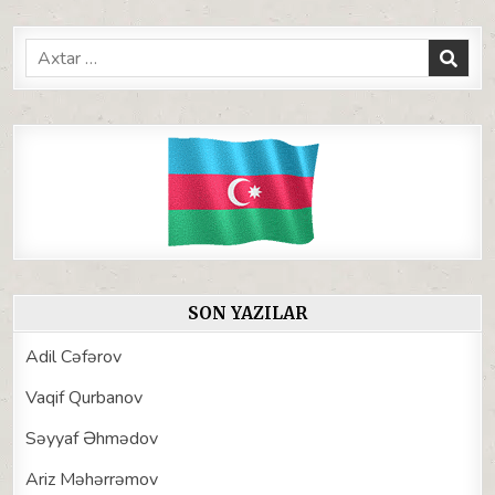
Search
for:
SON YAZILAR
Adil Cəfərov
Vaqif Qurbanov
Səyyaf Əhmədov
Ariz Məhərrəmov