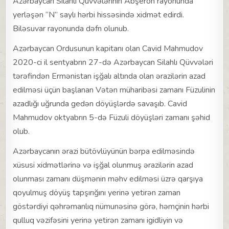
Azərbaycan Silahlı Qüvvələrinin Abşeron rayonunda
yerləşən “N” saylı hərbi hissəsində xidmət edirdi.
Biləsuvar rayonunda dəfn olunub.
Azərbaycan Ordusunun kapitanı olan Cavid Mahmudov
2020-ci il sentyabrın 27-də Azərbaycan Silahlı Qüvvələri
tərəfindən Ermənistan işğalı altında olan ərazilərin azad
edilməsi üçün başlanan Vətən müharibəsi zamanı Füzulinin
azadlığı uğrunda gedən döyüşlərdə savaşıb. Cavid
Mahmudov oktyabrın 5-də Füzuli döyüşləri zamanı şəhid
olub.
Azərbaycanın ərazi bütövlüyünün bərpa edilməsində
xüsusi xidmətlərinə və işğal olunmuş ərazilərin azad
olunması zamanı düşmənin məhv edilməsi üzrə qarşıya
qoyulmuş döyüş tapşırığını yerinə yetirən zaman
göstərdiyi qəhrəmanlıq nümunəsinə görə, həmçinin hərbi
qulluq vəzifəsini yerinə yetirən zamanı igidliyin və