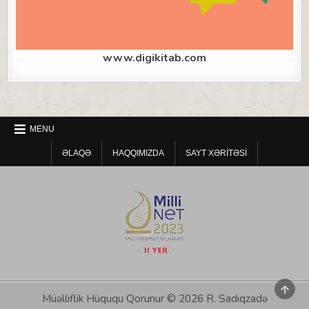
www.digikitab.com
MENU
ƏLAQƏ
HAQQIMIZDA
SAYT XƏRITƏSI
SCRO
TO
Müəlliflik Hüququ Qorunur © 2026 R. Sadıqzadə
TOP