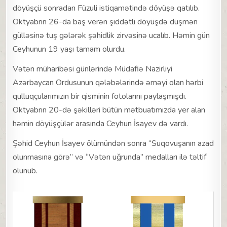
döyüşçü sonradan Füzuli istiqamətində döyüşə qatılıb.
Oktyabrın 26-da baş verən şiddətli döyüşdə düşmən
gülləsinə tuş gələrək şəhidlik zirvəsinə ucalıb. Həmin gün
Ceyhunun 19 yaşı tamam olurdu.
Vətən müharibəsi günlərində Müdafiə Nazirliyi
Azərbaycan Ordusunun qələbələrində əməyi olan hərbi
qulluqçularımızın bir qisminin fotolarını paylaşmışdı.
Oktyabrın 20-də şəkilləri bütün mətbuatımızda yer alan
həmin döyüşçülər arasında Ceyhun İsayev də vardı.
Şəhid Ceyhun İsayev ölümündən sonra “Suqovuşanın azad
olunmasına görə” və “Vətən uğrunda” medalları ilə təltif
olunub.