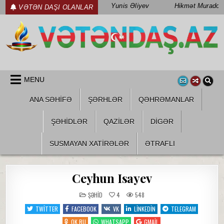
Skip
Yunis Əliyev
Hikmət Muradov
VƏTƏN DAŞI OLANLAR
to
content
WWW.VETENDAS.AZ
VƏTƏN FƏDAILƏRI HAQQINDA
MENU
ANA SƏHİFƏ
ŞƏRHLƏR
QƏHRƏMANLAR
ŞƏHIDLƏR
QAZILƏR
DIGƏR
SUSMAYAN XATİRƏLƏR
ƏTRAFLI
Ceyhun Isayev
POSTED
ŞƏHID
4
548
IN
TWITTER
FACEBOOK
VK
LINKEDIN
TELEGRAM
OK.RU
WHATSAPP
GMAIL