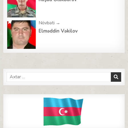
navigation
Növbəti →
Elməddin Vəkilov
Search
for: