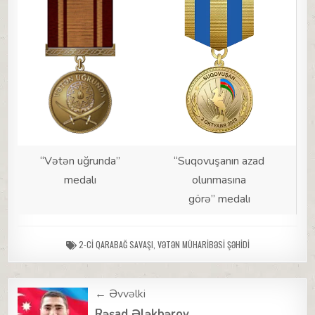
“Vətən uğrunda”
“Suqovuşanın azad
medalı
olunmasına
görə” medalı
2-CI QARABAĞ SAVAŞI
,
VƏTƏN MÜHARIBƏSI ŞƏHIDI
Post
← Əvvəlki
Rəşad Ələkbərov