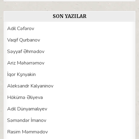
SON YAZILAR
Adil Cəfərov
Vaqif Qurbanov
Səyyaf Əhmədov
Ariz Məhərrəmov
İqor Kşnyakin
Aleksandr Kalyaninov
Hökümə Əliyeva
Adil Dünyamalıyev
Səməndər İmanov
Rasim Məmmədov