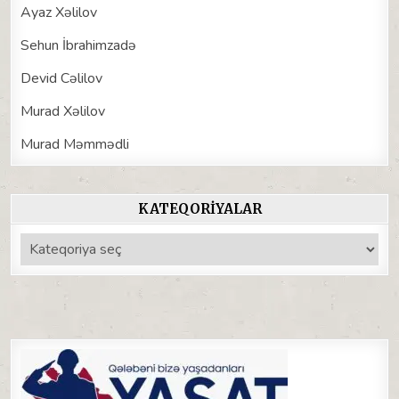
Ayaz Xəlilov
Sehun İbrahimzadə
Devid Cəlilov
Murad Xəlilov
Murad Məmmədli
KATEQORIYALAR
Kateqoriyalar