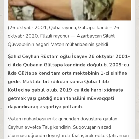
(26 oktyabr 2001, Quba rayonu, Gültəpə kəndi – 26
oktyabr 2020, Füzuli rayonu) — Azərbaycan Silahlı
Qüvvələrinin əsgəri, Vətən müharibəsinin şəhidi
Şəhid Ceyhun Rüstəm oğlu İsayev 26 oktyabr 2001-
ci ildə Qubanın Gültəpə kəndində doğulub. 2009-cu
ildə Gültəpə kənd tam orta məktəbinin 1-ci sinifinə
gedir. Məktəbi bitirdikdən sonra Quba Tibb
Kollecinə qəbul olub. 2019-cu ildə hərbi xidmətə
getmək yaşı çatdığından təhsilini müvvəqqəti
dayandıraraq əsgərliyə yollanıb.
Vətən müharibəsinin ilk günündən döyüşlərə qatılan
Ceyhun əvvəlcə Talış kəndinin, Suqovuşanın azad
olunması uğrunda döyüşlərdə fəal iştirak edib. Qəhrəman