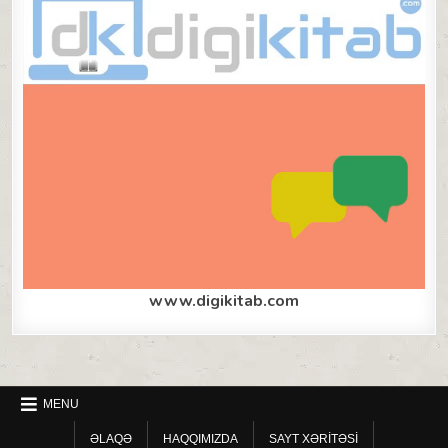
www.digikitab.com
MENU
ƏLAQƏ
HAQQIMIZDA
SAYT XƏRITƏSI