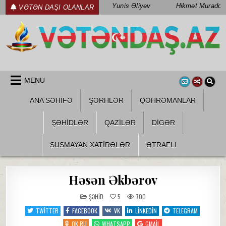
Skip
Yunis Əliyev
Hikmət Muradov
VƏTƏN DAŞI OLANLAR
to
content
WWW.VETENDAS.AZ
VƏTƏN FƏDAILƏRI HAQQINDA
MENU
ANA SƏHİFƏ
ŞƏRHLƏR
QƏHRƏMANLAR
ŞƏHIDLƏR
QAZILƏR
DIGƏR
SUSMAYAN XATİRƏLƏR
ƏTRAFLI
Həsən Əkbərov
POSTED
ŞƏHID
5
700
IN
TWITTER
FACEBOOK
VK
LINKEDIN
TELEGRAM
OK.RU
WHATSAPP
GMAIL