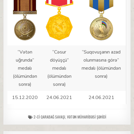
“Vətən
“Cəsur
“Suqovuşanın azad
uğrunda”
döyüşçü”
olunmasına görə”
medalı
medalı
medalı (ölümündən
(ölümündən
(ölümündən
sonra)
sonra)
sonra)
15.12.2020
24.06.2021
24.06.2021
2-CI QARABAĞ SAVAŞI
,
VƏTƏN MÜHARIBƏSI ŞƏHIDI