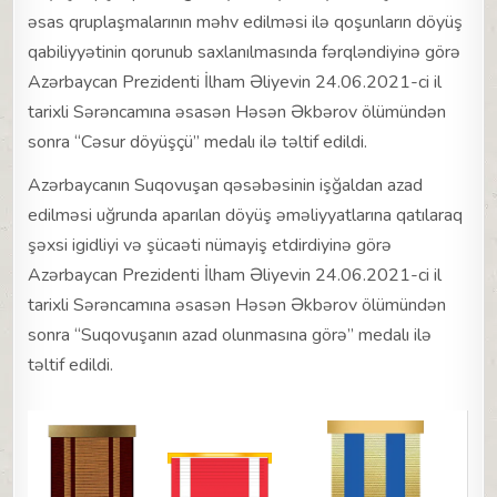
əsas qruplaşmalarının məhv edilməsi ilə qoşunların döyüş
qabiliyyətinin qorunub saxlanılmasında fərqləndiyinə görə
Azərbaycan Prezidenti İlham Əliyevin 24.06.2021-ci il
tarixli Sərəncamına əsasən Həsən Əkbərov ölümündən
sonra “Cəsur döyüşçü” medalı ilə təltif edildi.
Azərbaycanın Suqovuşan qəsəbəsinin işğaldan azad
edilməsi uğrunda aparılan döyüş əməliyyatlarına qatılaraq
şəxsi igidliyi və şücaəti nümayiş etdirdiyinə görə
Azərbaycan Prezidenti İlham Əliyevin 24.06.2021-ci il
tarixli Sərəncamına əsasən Həsən Əkbərov ölümündən
sonra “Suqovuşanın azad olunmasına görə” medalı ilə
təltif edildi.