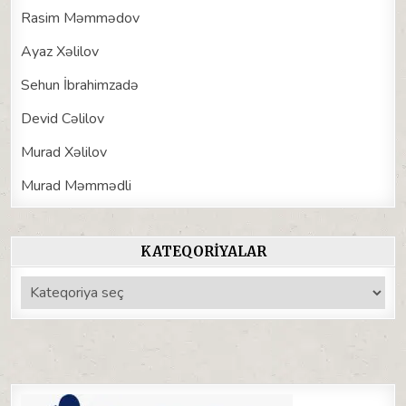
Rasim Məmmədov
Ayaz Xəlilov
Sehun İbrahimzadə
Devid Cəlilov
Murad Xəlilov
Murad Məmmədli
KATEQORIYALAR
Kateqoriyalar