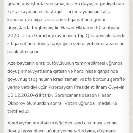
gedən döyüşlərdə vuruşmuşdur. Bu döyüşlər gedişatında
Tərtər rayonunun Dəstəgül, Tərtər rayonunun Talış
kəndində və digər ərazilərin istiqamətində gedən
döyüşlərdə fərqlənmişdir. Həsən Əkbərov 30 sentyabr
2020-ci ildə Goranboy rayonunun Tap Qaraqoyunlu kəndi
istiqamətində döyüş tapşırığının yerinə yetirilməsi zamanı
həlak olmuşdur.
Azərbaycanın ərazi bütövlüyünün təmin edilməsi uğrunda
döyüş əməliyyatlarına qatılan və hərbi hissə qarşısında
qoyulmuş tapşırıqların icrası zamanı vəzifə borcunu şərəflə
yerinə yetirdiyi üçün Azərbaycan Prezidenti İlham Əliyevin
15.12.2020-ci il tarixli Sərəncamına əsasən Həsən
Əkbərov ölümündən sonra “Vətən uğrunda” medalı ilə
təltif edildi.
Azərbaycan ərazilərinin işğaldan azad olunması zamanı
döyüş tapşırıqlarını uğurla yerinə yetirdiyinə, düşmənin