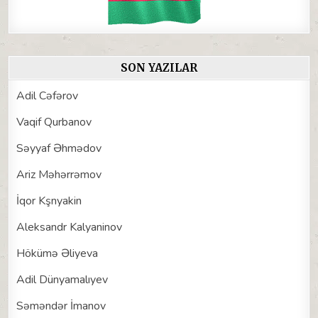
SON YAZILAR
Adil Cəfərov
Vaqif Qurbanov
Səyyaf Əhmədov
Ariz Məhərrəmov
İqor Kşnyakin
Aleksandr Kalyaninov
Hökümə Əliyeva
Adil Dünyamalıyev
Səməndər İmanov