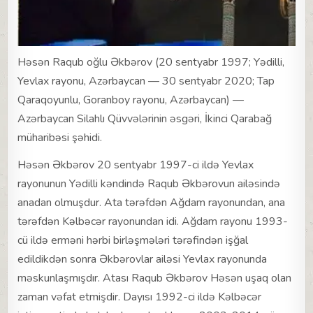
Həsən Raqub oğlu Əkbərov (20 sentyabr 1997; Yədilli,
Yevlax rayonu, Azərbaycan — 30 sentyabr 2020; Tap
Qaraqoyunlu, Goranboy rayonu, Azərbaycan) —
Azərbaycan Silahlı Qüvvələrinin əsgəri, İkinci Qarabağ
müharibəsi şəhidi.
Həsən Əkbərov 20 sentyabr 1997-ci ildə Yevlax
rayonunun Yədilli kəndində Raqub Əkbərovun ailəsində
anadan olmuşdur. Ata tərəfdən Ağdam rayonundan, ana
tərəfdən Kəlbəcər rayonundan idi. Ağdam rayonu 1993-
cü ildə erməni hərbi birləşmələri tərəfindən işğal
edildikdən sonra Əkbərovlar ailəsi Yevlax rayonunda
məskunlaşmışdır. Atası Raqub Əkbərov Həsən uşaq olan
zaman vəfat etmişdir. Dayısı 1992-ci ildə Kəlbəcər