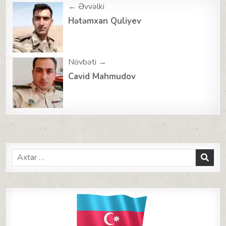
Post
← Əvvəlki
navigation
Hətəmxan Quliyev
Növbəti →
Cavid Mahmudov
Search
for: