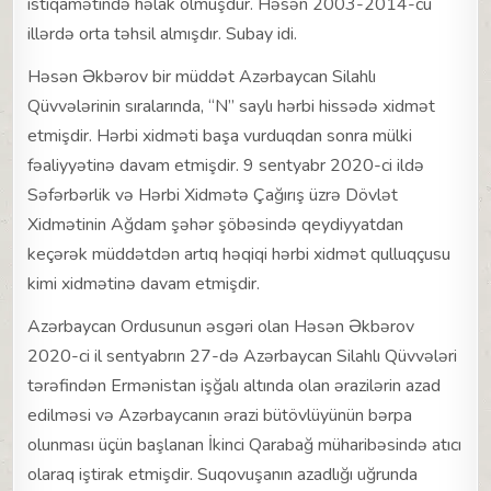
istiqamətində həlak olmuşdur. Həsən 2003-2014-cü
illərdə orta təhsil almışdır. Subay idi.
Həsən Əkbərov bir müddət Azərbaycan Silahlı
Qüvvələrinin sıralarında, “N” saylı hərbi hissədə xidmət
etmişdir. Hərbi xidməti başa vurduqdan sonra mülki
fəaliyyətinə davam etmişdir. 9 sentyabr 2020-ci ildə
Səfərbərlik və Hərbi Xidmətə Çağırış üzrə Dövlət
Xidmətinin Ağdam şəhər şöbəsində qeydiyyatdan
keçərək müddətdən artıq həqiqi hərbi xidmət qulluqçusu
kimi xidmətinə davam etmişdir.
Azərbaycan Ordusunun əsgəri olan Həsən Əkbərov
2020-ci il sentyabrın 27-də Azərbaycan Silahlı Qüvvələri
tərəfindən Ermənistan işğalı altında olan ərazilərin azad
edilməsi və Azərbaycanın ərazi bütövlüyünün bərpa
olunması üçün başlanan İkinci Qarabağ müharibəsində atıcı
olaraq iştirak etmişdir. Suqovuşanın azadlığı uğrunda