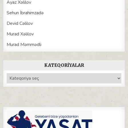
Ayaz Xəlilov
Sehun İbrahimzadə
Devid Cəlilov
Murad Xəlilov
Murad Məmmədli
KATEQORIYALAR
Kateqoriyalar