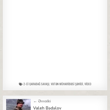
2-CI QARABAĞ SAVAŞI
,
VƏTƏN MÜHARIBƏSI ŞƏHIDI
,
VIDEO
Post
← Əvvəlki
navigation
Valeh Bədəlov