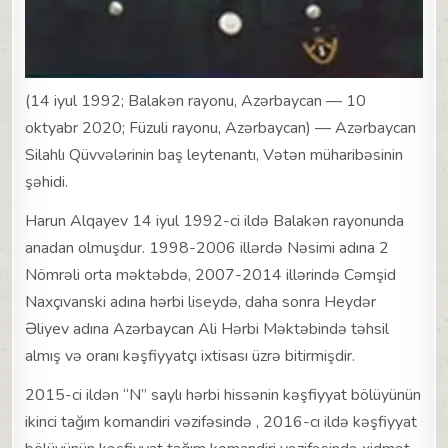
(14 iyul 1992; Balakən rayonu, Azərbaycan — 10
oktyabr 2020; Füzuli rayonu, Azərbaycan) — Azərbaycan
Silahlı Qüvvələrinin baş leytenantı, Vətən müharibəsinin
şəhidi.
Harun Alqayev 14 iyul 1992-ci ildə Balakən rayonunda
anadan olmuşdur. 1998-2006 illərdə Nəsimi adına 2
Nömrəli orta məktəbdə, 2007-2014 illərində Cəmşid
Naxçıvanski adına hərbi liseydə, daha sonra Heydər
Əliyev adına Azərbaycan Ali Hərbi Məktəbində təhsil
almış və oranı kəşfiyyatçı ixtisası üzrə bitirmişdir.
2015-ci ildən “N” saylı hərbi hissənin kəşfiyyat bölüyünün
ikinci tağım komandiri vəzifəsində , 2016-cı ildə kəşfiyyat