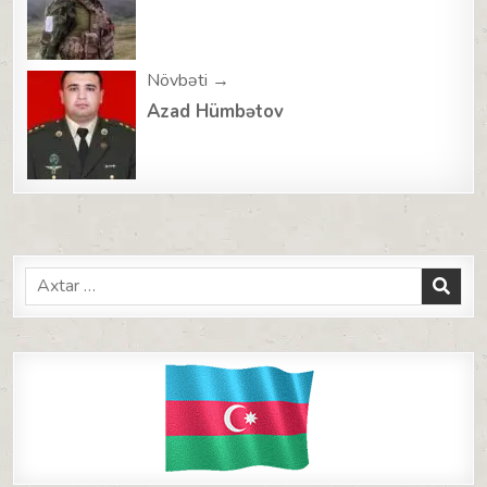
Növbəti →
Azad Hümbətov
Search
for: