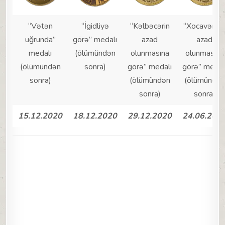
“Vətən
“İgidliyə
“Kəlbəcərin
“Xocavəndi
uğrunda”
görə” medalı
azad
azad
medalı
(ölümündən
olunmasına
olunmasına
(ölümündən
sonra)
görə” medalı
görə” medal
sonra)
(ölümündən
(ölümündən
sonra)
sonra)
15.12.2020
18.12.2020
29.12.2020
24.06.202