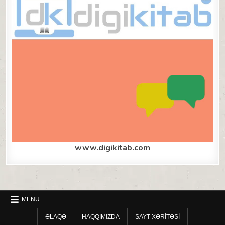
www.digikitab.com
MENU
ƏLAQƏ
HAQQIMIZDA
SAYT XƏRITƏSI