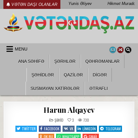
Skip
Yunis Əliyev
Hikmət Muradov
VƏTƏN DAŞI OLANLAR
to
content
WWW.VETENDAS.AZ
VƏTƏN FƏDAILƏRI HAQQINDA
MENU
ANA SƏHİFƏ
ŞƏRHLƏR
QƏHRƏMANLAR
ŞƏHIDLƏR
QAZILƏR
DIGƏR
SUSMAYAN XATİRƏLƏR
ƏTRAFLI
Harun Alqayev
POSTED
ŞƏHID
3
730
IN
TWITTER
FACEBOOK
VK
LINKEDIN
TELEGRAM
OK.RU
WHATSAPP
GMAIL