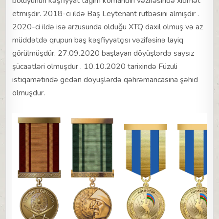
bölüyünün kəşfiyyat tağım komandiri vəzifəsində xidmət
etmişdir. 2018-ci ildə Baş Leytenant rütbəsini almışdır .
2020-ci ildə isə arzusunda olduğu XTQ daxil olmuş və az
müddətdə qrupun baş kəşfiyyatçısı vəzifəsinə layiq
görülmüşdür. 27.09.2020 başlayan döyüşlərdə saysız
şücaətləri olmuşdur . 10.10.2020 tarixində Füzuli
istiqamətində gedən döyüşlərdə qəhrəmancasına şəhid
olmuşdur.