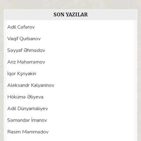
SON YAZILAR
Adil Cəfərov
Vaqif Qurbanov
Səyyaf Əhmədov
Ariz Məhərrəmov
İqor Kşnyakin
Aleksandr Kalyaninov
Hökümə Əliyeva
Adil Dünyamalıyev
Səməndər İmanov
Rasim Məmmədov