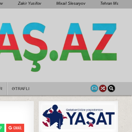
ov
Zakir Yusifov
Mixail Slesaryov
Tehran Mənsimov
R
ƏTRAFLI
PP
GMAIL