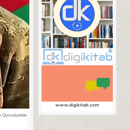
www.digikitab.com
 Qüvvələrinin