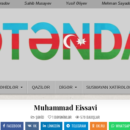
radov
Sahib Musayev
Yusif Əliyev
Mehman Sayad
ƏHIDLƏR
QAZILƏR
DIGƏR
SUSMAYAN XATİRƏLƏ
Muhammad Eissavi
POSTED
ŞƏHID
1
BƏYƏNIMLƏR
579
BAXIŞLAR
IN
FACEBOOK
VK
LINKEDIN
TELEGRAM
OK.RU
WHATSA