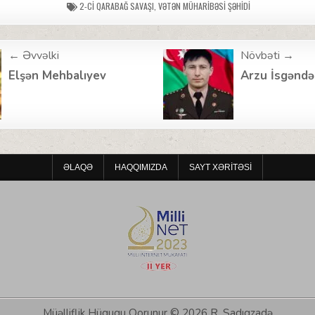
2-CI QARABAĞ SAVAŞI
,
VƏTƏN MÜHARIBƏSI ŞƏHIDI
← Əvvəlki
Növbəti →
ion
Elşən Mehbalıyev
Arzu İsgəndə
ƏLAQƏ
HAQQIMIZDA
SAYT XƏRITƏSI
Müəlliflik Hüququ Qorunur © 2026 R. Sadıqzadə