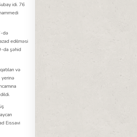
ubay idi. 76
Muhammedi
7-də
 azad edilməsi
9-da şəhid
qatılan və
ə yerinə
əncamına
ildi.
üş
baycan
ad Eissavi