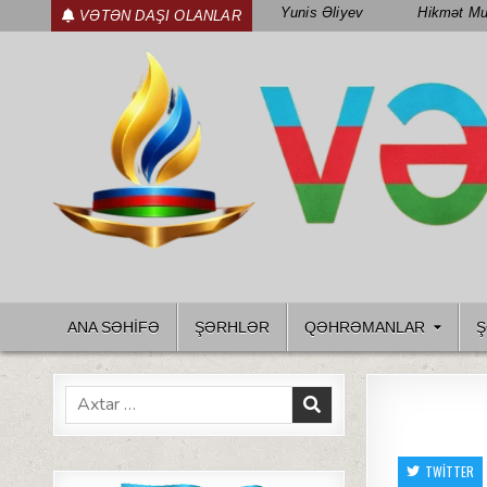
Skip
Yunis Əliyev
Hikmət Mu
VƏTƏN DAŞI OLANLAR
to
content
WWW.VETENDAS.AZ
VƏTƏN FƏDAILƏRI HAQQINDA
ANA SƏHİFƏ
ŞƏRHLƏR
QƏHRƏMANLAR
Ş
Search
for:
TWITTER