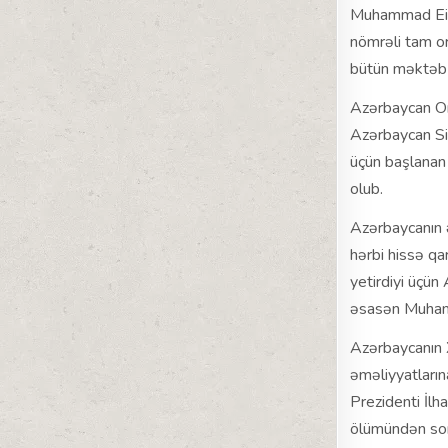
Muhammad Eissa
nömrəli tam o
bütün məktəb x
Azərbaycan Or
Azərbaycan Sil
üçün başlanan
olub.
Azərbaycanın 
hərbi hissə qa
yetirdiyi üçün
əsasən Muhamm
Azərbaycanın 
əməliyyatların
Prezidenti İl
ölümündən sonr