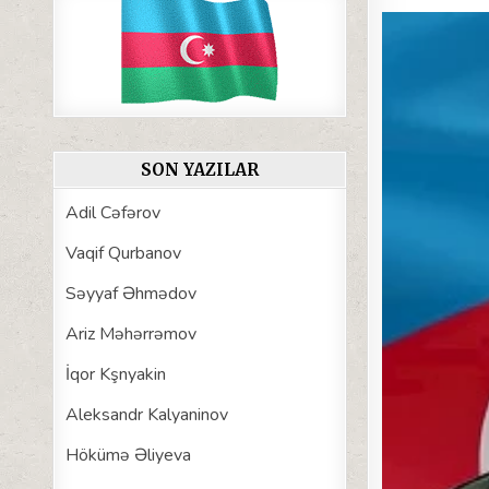
SON YAZILAR
Adil Cəfərov
Vaqif Qurbanov
Səyyaf Əhmədov
Ariz Məhərrəmov
İqor Kşnyakin
Aleksandr Kalyaninov
Hökümə Əliyeva