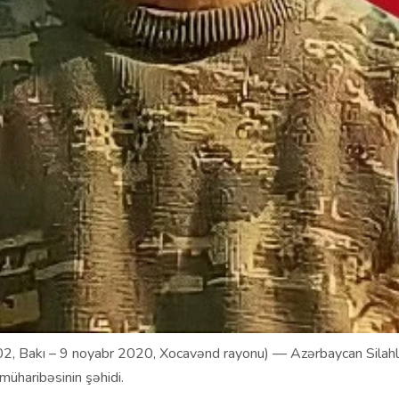
02, Bakı – 9 noyabr 2020, Xocavənd rayonu) — Azərbaycan Silahlı
müharibəsinin şəhidi.