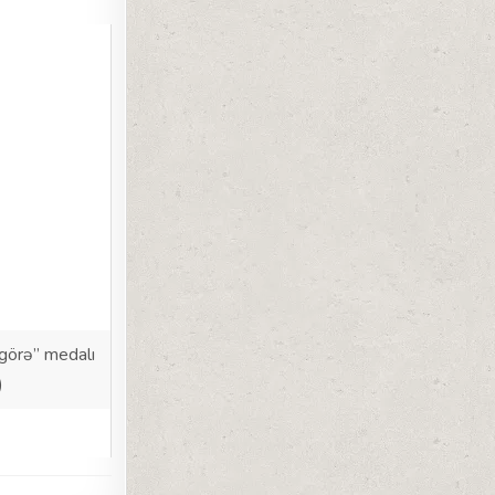
görə” medalı
)