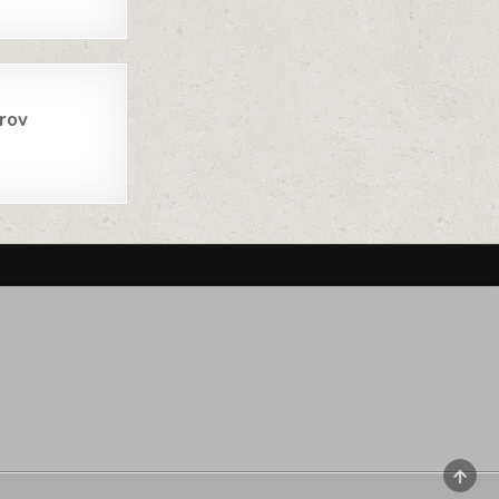
rov
SCRO
TO