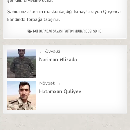
şəhidlik zirvəsinə ucalır.
Şəhidimiz ailəsinin məskunlaşdığı İsmayıllı rayon Quşencə
kəndində torpağa tapşırılır.
1-CI QARABAĞ SAVAŞI
,
VƏTƏN MÜHARIBƏSI ŞƏHIDI
Post
← Əvvəlki
navigation
Nəriman Əlizadə
Növbəti →
Hətəmxan Quliyev