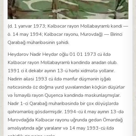
(d. 1 yanvar 1973; Kəlbəcər rayon Mollabayramlı kəndi —
ö. 14 may 1994; Kəlbəcər rayonu, Murovdağ) — Birinci
Qarabağ müharibəsinin şəhidi.
Heydərov Nadir Heydər oğlu 01 01 1973 cü ildə
Kəlbəcər rayon Mollabayramlı kəndində anadan olub.
1991 ci il dekabr ayının 13-ü hərbi xidmətə yollanır.
Nadirin ailəsi 1993 cü ildə mənfur düşmənin işğalı
nəticəsində öz doğma yurd yuvalarından köçkün düşürlər
və İsmayıllı rayon Quşencə kəndində məskunlaşmışlar.
Nadir 1-ci Qarabağ muharibəsində bir çox döyüşlərdə
qəhrəmanlıq gösdərmişdir. 1994-cü il may ayının 13-də
Murovdağda Kəlbəcər rayonu uğrunda gedən Ömərdağ
əməliyatında ağır yaralanır və 14 may 1993-cü ildə