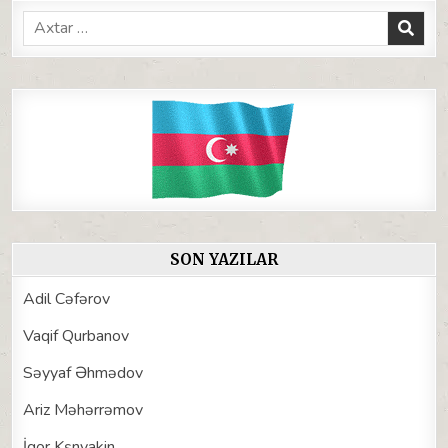
Search
for:
SON YAZILAR
Adil Cəfərov
Vaqif Qurbanov
Səyyaf Əhmədov
Ariz Məhərrəmov
İqor Kşnyakin