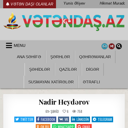
Skip
Yunis Əliyev
Hikmət Muradov
VƏTƏN DAŞI OLANLAR
to
content
WWW.VETENDAS.AZ
VƏTƏN FƏDAILƏRI HAQQINDA
MENU
ANA SƏHİFƏ
ŞƏRHLƏR
QƏHRƏMANLAR
ŞƏHIDLƏR
QAZILƏR
DIGƏR
SUSMAYAN XATİRƏLƏR
ƏTRAFLI
Nadir Heydərov
POSTED
ŞƏHID
6
758
IN
TWITTER
FACEBOOK
VK
LINKEDIN
TELEGRAM
OK.RU
WHATSAPP
GMAIL