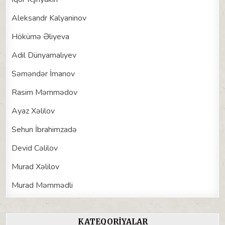
Aleksandr Kalyaninov
Hökümə Əliyeva
Adil Dünyamalıyev
Səməndər İmanov
Rasim Məmmədov
Ayaz Xəlilov
Sehun İbrahimzadə
Devid Cəlilov
Murad Xəlilov
Murad Məmmədli
KATEQORIYALAR