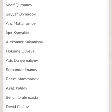
Vaqif Qurbanov
Səyyaf Əhmədov
Ariz Məhərrəmov
İqor Kşnyakin
Aleksandr Kalyaninov
Hökümə Əliyeva
Adil Dünyamalıyev
Səməndər İmanov
Rasim Məmmədov
Ayaz Xəlilov
Sehun İbrahimzadə
Devid Cəlilov