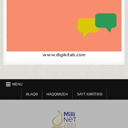
www.digikitab.com
MENU
ƏLAQƏ
HAQQIMIZDA
SAYT XƏRITƏSI