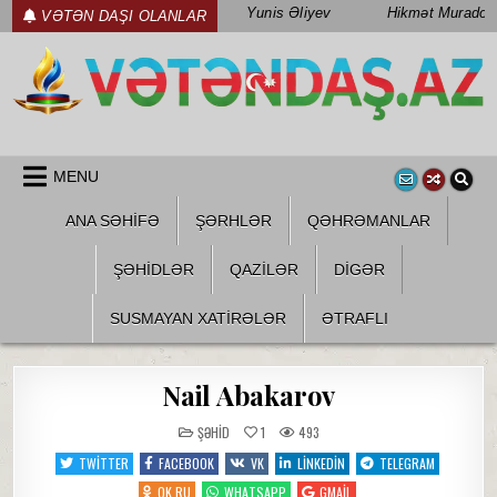
Skip
Yunis Əliyev
Hikmət Muradov
VƏTƏN DAŞI OLANLAR
to
content
WWW.VETENDAS.AZ
VƏTƏN FƏDAILƏRI HAQQINDA
MENU
ANA SƏHİFƏ
ŞƏRHLƏR
QƏHRƏMANLAR
ŞƏHIDLƏR
QAZILƏR
DIGƏR
SUSMAYAN XATİRƏLƏR
ƏTRAFLI
Nail Abakarov
POSTED
ŞƏHID
1
493
IN
TWITTER
FACEBOOK
VK
LINKEDIN
TELEGRAM
OK.RU
WHATSAPP
GMAIL