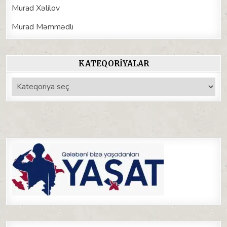
Murad Xəlilov
Murad Məmmədli
KATEQORIYALAR
Kateqoriyalar