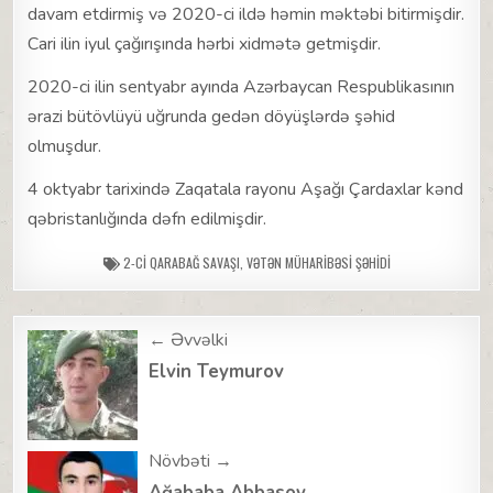
davam etdirmiş və 2020-ci ildə həmin məktəbi bitirmişdir.
Cari ilin iyul çağırışında hərbi xidmətə getmişdir.
2020-ci ilin sentyabr ayında Azərbaycan Respublikasının
ərazi bütövlüyü uğrunda gedən döyüşlərdə şəhid
olmuşdur.
4 oktyabr tarixində Zaqatala rayonu Aşağı Çardaxlar kənd
qəbristanlığında dəfn edilmişdir.
2-CI QARABAĞ SAVAŞI
,
VƏTƏN MÜHARIBƏSI ŞƏHIDI
Post
← Əvvəlki
navigation
Elvin Teymurov
Növbəti →
Ağababa Abbasov