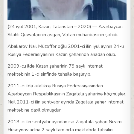
(24 iyul 2001, Kazan, Tatarıstan – 2020) — Azərbaycan
Silahlı Qüvvələrinin əsgəri, Vətən müharibəsinin şəhidi.
Abakarov Nail Müzəffər oğlu 2001-ci ilin iyul ayının 24-ü
Rusiya Federasiyasının Kazan şəhərində anadan olub.
2009-cu ildə Kazan şəhərinin 79 saylı İnternat
məktəbinin 1-ci sinfində təhsilə başlayıb.
2011-ci ildə ailəlikcə Rusiya Federasiyasından
Azərbaycan Respublikasının Zaqatala şəhərinə köçmüşlər.
Nail 2011-ci ilin sentyabr ayında Zaqatala şəhər İnternat
məktəbinə daxil olmuşdur.
2018-ci ilin sentyabr ayından isə Zaqatala şəhəri Nizami
Hüseynov adına 2 saylı tam orta məktəbdə təhsilini