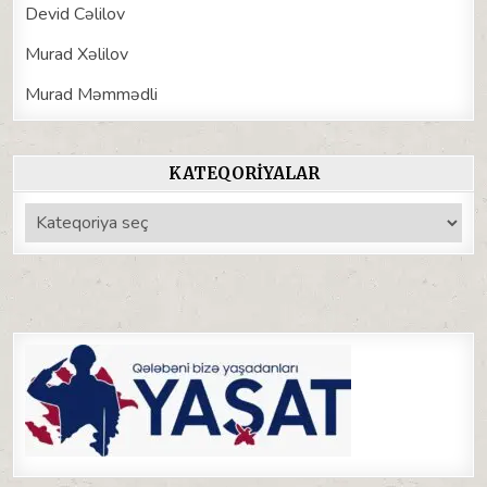
Devid Cəlilov
Murad Xəlilov
Murad Məmmədli
KATEQORIYALAR
Kateqoriyalar