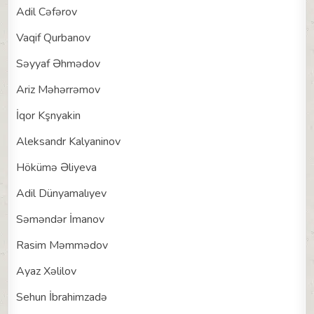
Adil Cəfərov
Vaqif Qurbanov
Səyyaf Əhmədov
Ariz Məhərrəmov
İqor Kşnyakin
Aleksandr Kalyaninov
Hökümə Əliyeva
Adil Dünyamalıyev
Səməndər İmanov
Rasim Məmmədov
Ayaz Xəlilov
Sehun İbrahimzadə