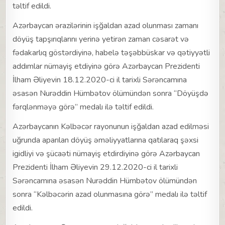
təltif edildi.
Azərbaycan ərazilərinin işğaldan azad olunması zamanı
döyüş tapşırıqlarını yerinə yetirən zaman cəsarət və
fədakarlıq göstərdiyinə, habelə təşəbbüskar və qətiyyətli
addımlar nümayiş etdiyinə görə Azərbaycan Prezidenti
İlham Əliyevin 18.12.2020-ci il tarixli Sərəncamına
əsasən Nurəddin Hümbətov ölümündən sonra “Döyüşdə
fərqlənməyə görə” medalı ilə təltif edildi.
Azərbaycanın Kəlbəcər rayonunun işğaldan azad edilməsi
uğrunda aparılan döyüş əməliyyatlarına qatılaraq şəxsi
igidliyi və şücaəti nümayiş etdirdiyinə görə Azərbaycan
Prezidenti İlham Əliyevin 29.12.2020-ci il tarixli
Sərəncamına əsasən Nurəddin Hümbətov ölümündən
sonra “Kəlbəcərin azad olunmasına görə” medalı ilə təltif
edildi.