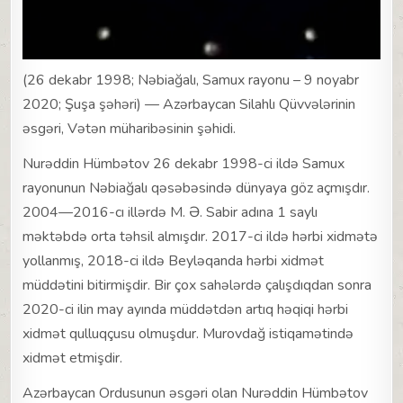
(26 dekabr 1998; Nəbiağalı, Samux rayonu – 9 noyabr
2020; Şuşa şəhəri) — Azərbaycan Silahlı Qüvvələrinin
əsgəri, Vətən müharibəsinin şəhidi.
Nurəddin Hümbətov 26 dekabr 1998-ci ildə Samux
rayonunun Nəbiağalı qəsəbəsində dünyaya göz açmışdır.
2004—2016-cı illərdə M. Ə. Sabir adına 1 saylı
məktəbdə orta təhsil almışdır. 2017-ci ildə hərbi xidmətə
yollanmış, 2018-ci ildə Beyləqanda hərbi xidmət
müddətini bitirmişdir. Bir çox sahələrdə çalışdıqdan sonra
2020-ci ilin may ayında müddətdən artıq həqiqi hərbi
xidmət qulluqçusu olmuşdur. Murovdağ istiqamətində
xidmət etmişdir.
Azərbaycan Ordusunun əsgəri olan Nurəddin Hümbətov