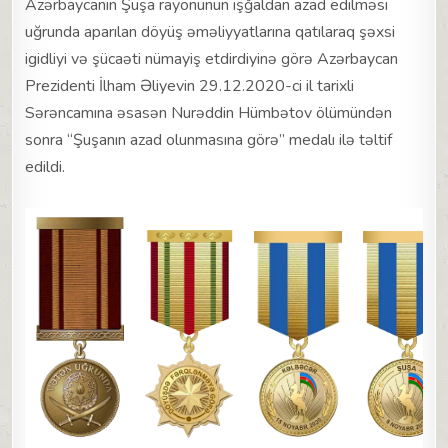
Azərbaycanın Şuşa rayonunun işğaldan azad edilməsi
uğrunda aparılan döyüş əməliyyatlarına qatılaraq şəxsi
igidliyi və şücaəti nümayiş etdirdiyinə görə Azərbaycan
Prezidenti İlham Əliyevin 29.12.2020-ci il tarixli
Sərəncamına əsasən Nurəddin Hümbətov ölümündən
sonra “Şuşanın azad olunmasına görə” medalı ilə təltif
edildi.