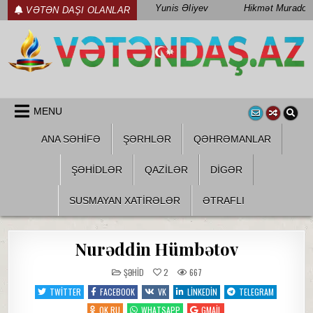
Skip
Yunis Əliyev
Hikmət Muradov
VƏTƏN DAŞI OLANLAR
to
content
WWW.VETENDAS.AZ
VƏTƏN FƏDAILƏRI HAQQINDA
MENU
ANA SƏHİFƏ
ŞƏRHLƏR
QƏHRƏMANLAR
ŞƏHIDLƏR
QAZILƏR
DIGƏR
SUSMAYAN XATİRƏLƏR
ƏTRAFLI
Nurəddin Hümbətov
POSTED
ŞƏHID
2
667
IN
TWITTER
FACEBOOK
VK
LINKEDIN
TELEGRAM
OK.RU
WHATSAPP
GMAIL