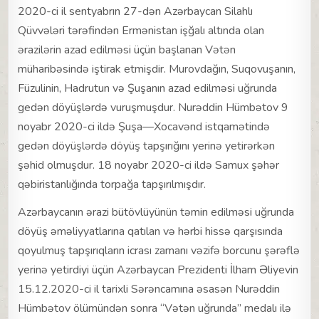
2020-ci il sentyabrın 27-dən Azərbaycan Silahlı
Qüvvələri tərəfindən Ermənistan işğalı altında olan
ərazilərin azad edilməsi üçün başlanan Vətən
müharibəsində iştirak etmişdir. Murovdağın, Suqovuşanın,
Füzulinin, Hadrutun və Şuşanın azad edilməsi uğrunda
gedən döyüşlərdə vuruşmuşdur. Nurəddin Hümbətov 9
noyabr 2020-ci ildə Şuşa—Xocavənd istqamətində
gedən döyüşlərdə döyüş tapşırığını yerinə yetirərkən
şəhid olmuşdur. 18 noyabr 2020-ci ildə Samux şəhər
qəbiristanlığında torpağa tapşırılmışdır.
Azərbaycanın ərazi bütövlüyünün təmin edilməsi uğrunda
döyüş əməliyyatlarına qatılan və hərbi hissə qarşısında
qoyulmuş tapşırıqların icrası zamanı vəzifə borcunu şərəflə
yerinə yetirdiyi üçün Azərbaycan Prezidenti İlham Əliyevin
15.12.2020-ci il tarixli Sərəncamına əsasən Nurəddin
Hümbətov ölümündən sonra “Vətən uğrunda” medalı ilə