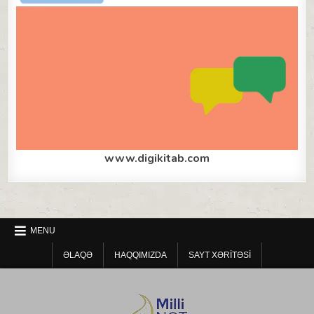
www.digikitab.com
MENU
ƏLAQƏ
HAQQIMIZDA
SAYT XƏRITƏSI