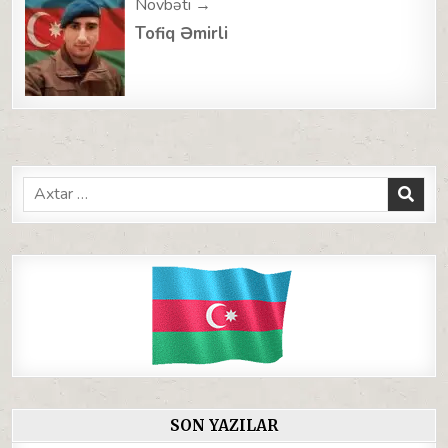
Növbəti →
Tofiq Əmirli
Search
for:
SON YAZILAR