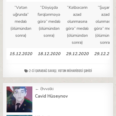
“Vətən
“Döyüşdə
“Kəlbəcərin
“Şuşanın
uğrunda”
fərqlənməyə
azad
azad
medalı
görə” medalı
olunmasına
olunmasına
(ölümündən
(ölümündən
görə” medalı
görə” medal
sonra)
sonra)
(ölümündən
(ölümündən
sonra)
sonra)
15.12.2020
18.12.2020
29.12.2020
29.12.202
2-CI QARABAĞ SAVAŞI
,
VƏTƏN MÜHARIBƏSI ŞƏHIDI
Post
← Əvvəlki
navigation
Cavid Hüseynov