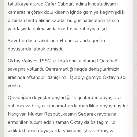
təhlükəyə ataraq Cəfər Cabbarlı adına kinostudiyanın
kamerasını çörək dolu kisənin içində gəmiyə keçirmişdi ki,
o zaman lentə alınan kadrlar bu gün hadisələrin tarixin
yaddaşında qalmasında müstəsna rol oynamışdı.
Sovet ordusu tərkibində Əfqanısatanda gedən
döyüşlərdə iştirak etmişdi.
Oktay Vəliyev 1992-ci ildə könüllü olaraq I Qarabağ
savaşına yollandı. Qəhrəmanlığı haqda dənizçilərimizin
arasında əfsanələr danışılırdı. İşlədiyi gəmiyə Oktayın adı
verilib.
Qarabağda döyüşlər başladığı ilk günlərdən döyüşlərə
qatılmış və bir çox istiqamətlərdə mərdliklə döyüşmüşdür.
Naxçıvan Muxtar Respublikasının Sədərək rayonuna
ermənilər hücum edən zaman Oktay da öz tağımı ilə
birlikdə həmin döyüşlərdə yaxından iştirak etmiş və