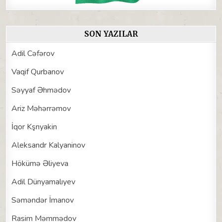
SON YAZILAR
Adil Cəfərov
Vaqif Qurbanov
Səyyaf Əhmədov
Ariz Məhərrəmov
İqor Kşnyakin
Aleksandr Kalyaninov
Hökümə Əliyeva
Adil Dünyamalıyev
Səməndər İmanov
Rasim Məmmədov