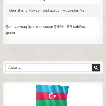
Geri izləmə:
Rövşən Sadıqzadə | Vətəndaş.Az
Şərh yazmaq üçün menyudan ŞƏRHLƏR səhifəsinə
gedin.
Search
for: