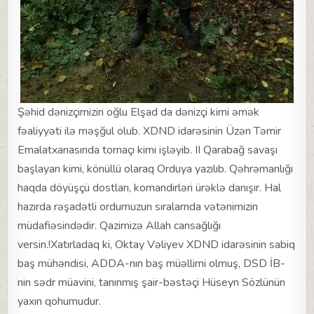
Şəhid dənizçimizin oğlu Elşad da dənizçi kimi əmək
fəaliyyəti ilə məşğul olub. XDND idarəsinin Üzən Təmir
Emalatxanasında tornaçı kimi işləyib. II Qarabağ savaşı
başlayan kimi, könüllü olaraq Orduya yazılıb. Qəhrəmanlığı
haqda döyüşçü dostları, komandirləri ürəklə danışır. Hal
hazırda rəşadətli ordumuzun sıralarnda vətənimizin
müdafiəsindədir. Qazimizə Allah cansağlığı
versin.!Xatırladaq ki, Oktay Vəliyev XDND idarəsinin sabiq
baş mühəndisi, ADDA-nın baş müəllimi olmuş, DSD İB-
nin sədr müavini, tanınmış şair-bəstəçi Hüseyn Sözlünün
yaxın qohumudur.