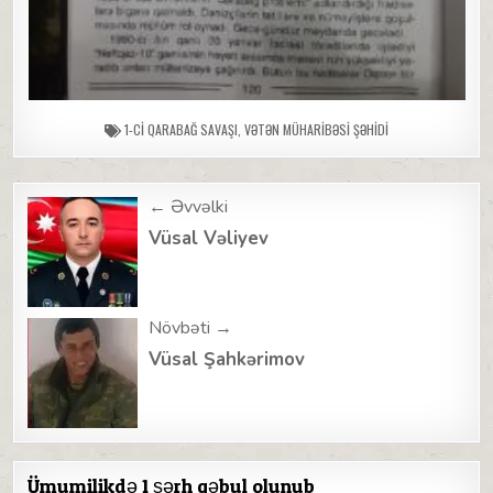
1-CI QARABAĞ SAVAŞI
,
VƏTƏN MÜHARIBƏSI ŞƏHIDI
Post
← Əvvəlki
navigation
Vüsal Vəliyev
Növbəti →
Vüsal Şahkərimov
Ümumilikdə 1 şərh qəbul olunub