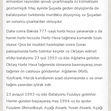
erməniləri rayondan qovub çıxartmaqda öz köməkliyini
göstərmişdi. May ayında Şuşada gedən döyüşlərdə də
bataloyunun tərkibində mərdliklə döyüşmüş və Şuşadan
ən sonuncu çıxanlardan olmuşdur.
Daha sonra Bakıda 777-saylı hərbi hissə yarananda o da
həmin hərbi hissədə Hərbi Hava tağımına komandir təyin
olunur. Qısa bir müddət hazırlıqdan sonra Goran
paleqonunda hərbi təlimlər keçirilir və Oktayın xidmət
etdiyi batalyonu 23 iyul 1993-cü ildə Ağdama gətirilər.
Oktaq Hərbi Hava tağımında olmasına baxmayaraq onun
tağımını ön cəbhəyə göndərirlər. Ağdamın Əfətli,
Yusifcanlı, Mərzili kəndlərinin azad olunmasında o və onun
tağımı yaxından iştirak edir.
23 avqust 1993-cü ildə Batalyonu Füzuliyə gətirirlər.
Həmin gündən başlayaraq may 1994-cü ilə qədər
Füzulinin Əhmədbəyli, Aşağı Alxanlı, Yuxarı Alxanlı, Aşağı