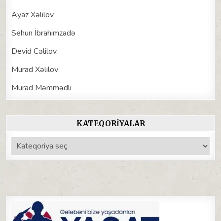
Ayaz Xəlilov
Sehun İbrahimzadə
Devid Cəlilov
Murad Xəlilov
Murad Məmmədli
KATEQORIYALAR
Kateqoriyalar