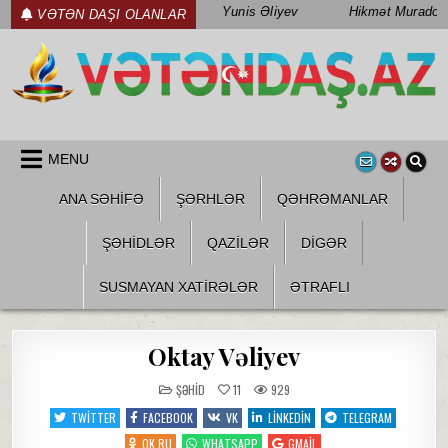
Skip
Yunis Əliyev
Hikmət Muradov
VƏTƏN DAŞI OLANLAR
to
content
WWW.VETENDAS.AZ
VƏTƏN FƏDAILƏRI HAQQINDA
MENU
ANA SƏHİFƏ
ŞƏRHLƏR
QƏHRƏMANLAR
ŞƏHIDLƏR
QAZILƏR
DIGƏR
SUSMAYAN XATİRƏLƏR
ƏTRAFLI
Oktay Vəliyev
POSTED
ŞƏHID
11
929
IN
TWITTER
FACEBOOK
VK
LINKEDIN
TELEGRAM
OK.RU
WHATSAPP
GMAIL