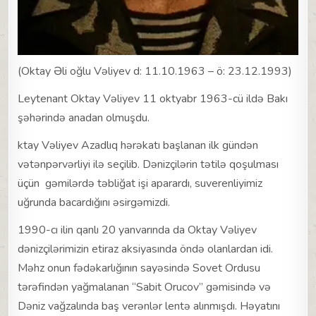
(Oktay Əli oğlu Vəliyev d: 11.10.1963 – ö: 23.12.1993)
Leytenant Oktay Vəliyev 11 oktyabr 1963-cü ildə Bakı
şəhərində anadan olmuşdu.
ktay Vəliyev Azadlıq hərəkatı başlanan ilk gündən
vətənpərvərliyi ilə seçilib. Dənizçilərin tətilə qoşulması
üçün gəmilərdə təbliğat işi aparardı, suverenliyimiz
uğrunda bacardığını əsirgəmizdi.
1990-cı ilin qanlı 20 yanvarında da Oktay Vəliyev
dənizçilərimizin etiraz aksiyasında öndə olanlardan idi.
Məhz onun fədəkarlığının sayəsində Sovet Ordusu
tərəfindən yağmalanan “Sabit Orucov” gəmisində və
Dəniz vağzalında baş verənlər lentə alınmışdı. Həyatını