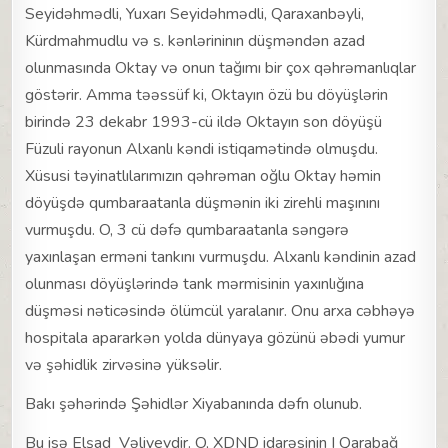
Seyidəhmədli, Yuxarı Seyidəhmədli, Qaraxanbəyli,
Kürdmahmudlu və s. kənlərininın düşməndən azad
olunmasında Oktay və onun tağımı bir çox qəhrəmanlıqlar
göstərir. Amma təəssüf ki, Oktayın özü bu döyüşlərin
birində 23 dekabr 1993-cü ildə Oktayın son döyüşü
Füzuli rayonun Alxanlı kəndi istiqamətində olmuşdu.
Xüsusi təyinatlılarımızın qəhrəman oğlu Oktay həmin
döyüşdə qumbaraatanla düşmənin iki zirehli maşınını
vurmuşdu. O, 3 cü dəfə qumbaraatanla səngərə
yaxınlaşan erməni tankını vurmuşdu. Alxanlı kəndinin azad
olunması döyüşlərində tank mərmisinin yaxınlığına
düşməsi nəticəsində ölümcül yaralanır. Onu arxa cəbhəyə
hospitala apararkən yolda dünyaya gözünü əbədi yumur
və şəhidlik zirvəsinə yüksəlir.
Bakı şəhərində Şəhidlər Xiyabanında dəfn olunub.
Bu isə Elşad Vəliyevdir. O, XDND idarəsinin I Qarabağ