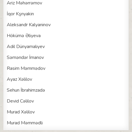
Ariz Məhərrəmov
İqor Kşnyakin
Aleksandr Kalyaninov
Hökümə Əliyeva
Adil Dünyamalıyev
Səməndər İmanov
Rasim Məmmədov
Ayaz Xəlilov
Sehun İbrahimzadə
Devid Cəlilov
Murad Xəlilov
Murad Məmmədli