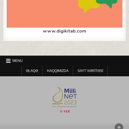
www.digikitab.com
MENU
ƏLAQƏ
HAQQIMIZDA
SAYT XƏRITƏSI
SCRO