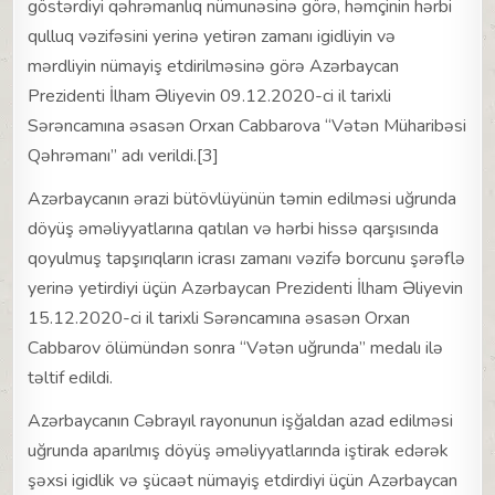
göstərdiyi qəhrəmanlıq nümunəsinə görə, həmçinin hərbi
qulluq vəzifəsini yerinə yetirən zamanı igidliyin və
mərdliyin nümayiş etdirilməsinə görə Azərbaycan
Prezidenti İlham Əliyevin 09.12.2020-ci il tarixli
Sərəncamına əsasən Orxan Cabbarova “Vətən Müharibəsi
Qəhrəmanı” adı verildi.[3]
Azərbaycanın ərazi bütövlüyünün təmin edilməsi uğrunda
döyüş əməliyyatlarına qatılan və hərbi hissə qarşısında
qoyulmuş tapşırıqların icrası zamanı vəzifə borcunu şərəflə
yerinə yetirdiyi üçün Azərbaycan Prezidenti İlham Əliyevin
15.12.2020-ci il tarixli Sərəncamına əsasən Orxan
Cabbarov ölümündən sonra “Vətən uğrunda” medalı ilə
təltif edildi.
Azərbaycanın Cəbrayıl rayonunun işğaldan azad edilməsi
uğrunda aparılmış döyüş əməliyyatlarında iştirak edərək
şəxsi igidlik və şücaət nümayiş etdirdiyi üçün Azərbaycan