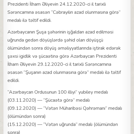
Prezidenti İlham Əliyevin 24.12.2020-ci il tarixli
Sərəncamına əsasən “Cəbrayılın azad olunmasına görə”
medalı ilə təltif edildi.
Azərbaycanın Şuşa şəhərinin işğaldan azad edilməsi
uğrunda gedən döyüşlərdə şəhid olan döyüşçü
ölümündən sonra döyüş əməliyyatlarında iştirak edərək
şəxsi igidlik və şücaətinə görə Azərbaycan Prezidenti
İlham Əliyevin 29.12.2020-ci il tarixli Sərəncamına
əsasən “Şuşanın azad olunmasına görə” medalı ilə təltif
edildi.
“Azərbaycan Ordusunun 100 illiyi” yubiley medalı
(03.11.2020) — “Şücaətə görə” medalı
(09.12.2020) — “Vətən Müharibəsi Qəhrəmanı” medalı
(ölümündən sonra)
(15.12.2020) — “Vətən uğrunda” medalı (ölümündən
sonra)