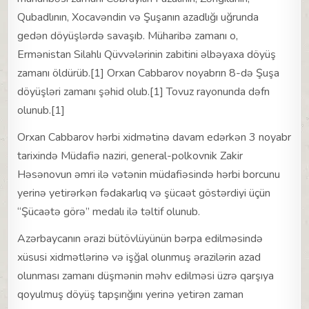
Qubadlının, Xocavəndin və Şuşanın azadlığı uğrunda
gedən döyüşlərdə savaşıb. Müharibə zamanı o,
Ermənistan Silahlı Qüvvələrinin zabitini əlbəyaxa döyüş
zamanı öldürüb.[1] Orxan Cabbarov noyabrın 8-də Şuşa
döyüşləri zamanı şəhid olub.[1] Tovuz rayonunda dəfn
olunub.[1]
Orxan Cabbarov hərbi xidmətinə davam edərkən 3 noyabr
tarixində Müdafiə naziri, general-polkovnik Zakir
Həsənovun əmri ilə vətənin müdafiəsində hərbi borcunu
yerinə yetirərkən fədakarlıq və şücaət göstərdiyi üçün
“Şücaətə görə” medalı ilə təltif olunub.
Azərbaycanın ərazi bütövlüyünün bərpa edilməsində
xüsusi xidmətlərinə və işğal olunmuş ərazilərin azad
olunması zamanı düşmənin məhv edilməsi üzrə qarşıya
qoyulmuş döyüş tapşırığını yerinə yetirən zaman