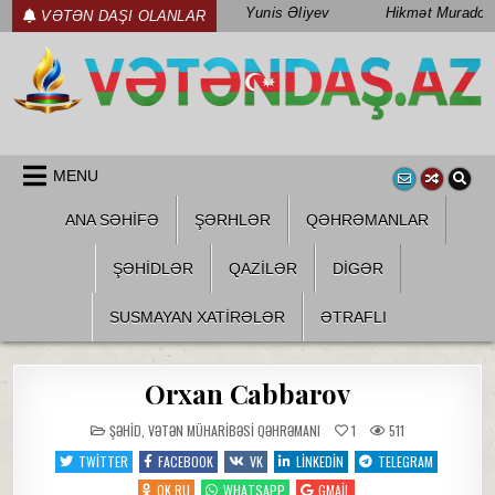
Skip
Yunis Əliyev
Hikmət Muradov
VƏTƏN DAŞI OLANLAR
to
content
WWW.VETENDAS.AZ
VƏTƏN FƏDAILƏRI HAQQINDA
MENU
ANA SƏHİFƏ
ŞƏRHLƏR
QƏHRƏMANLAR
ŞƏHIDLƏR
QAZILƏR
DIGƏR
SUSMAYAN XATİRƏLƏR
ƏTRAFLI
Orxan Cabbarov
POSTED
ŞƏHID
,
VƏTƏN MÜHARIBƏSI QƏHRƏMANI
1
511
IN
TWITTER
FACEBOOK
VK
LINKEDIN
TELEGRAM
OK.RU
WHATSAPP
GMAIL