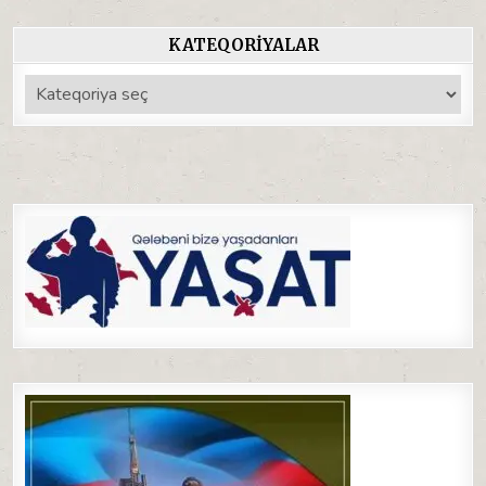
KATEQORIYALAR
Kateqoriyalar