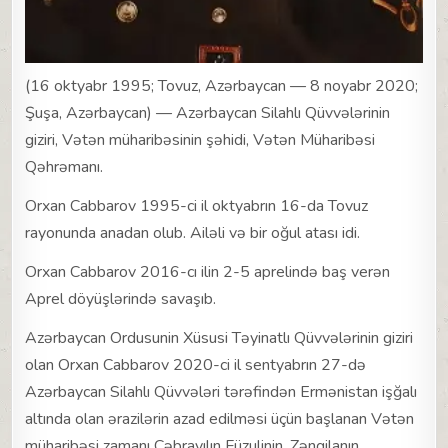
(16 oktyabr 1995; Tovuz, Azərbaycan — 8 noyabr 2020;
Şuşa, Azərbaycan) — Azərbaycan Silahlı Qüvvələrinin
giziri, Vətən müharibəsinin şəhidi, Vətən Müharibəsi
Qəhrəmanı.
Orxan Cabbarov 1995-ci il oktyabrın 16-da Tovuz
rayonunda anadan olub. Ailəli və bir oğul atası idi.
Orxan Cabbarov 2016-cı ilin 2-5 aprelində baş verən
Aprel döyüşlərində savaşıb.
Azərbaycan Ordusunin Xüsusi Təyinatlı Qüvvələrinin giziri
olan Orxan Cabbarov 2020-ci il sentyabrın 27-də
Azərbaycan Silahlı Qüvvələri tərəfindən Ermənistan işğalı
altında olan ərazilərin azad edilməsi üçün başlanan Vətən
müharibəsi zamanı Cəbrayılın Füzulinin, Zəngilanın,