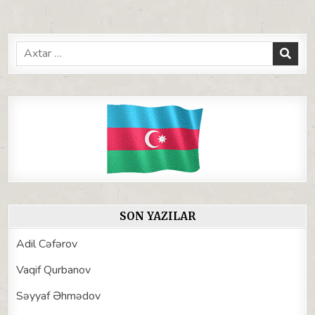
Search
for:
SON YAZILAR
Adil Cəfərov
Vaqif Qurbanov
Səyyaf Əhmədov