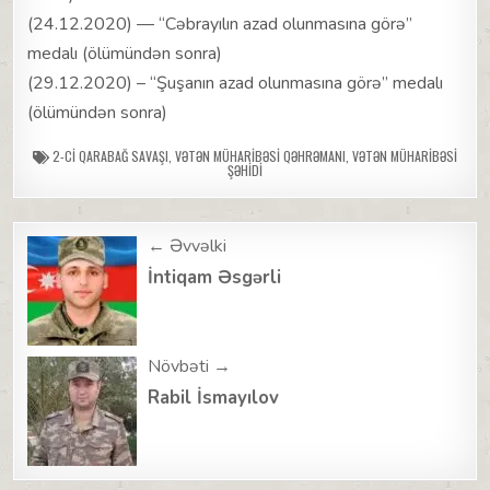
(24.12.2020) — “Cəbrayılın azad olunmasına görə”
medalı (ölümündən sonra)
(29.12.2020) – “Şuşanın azad olunmasına görə” medalı
(ölümündən sonra)
2-CI QARABAĞ SAVAŞI
,
VƏTƏN MÜHARIBƏSI QƏHRƏMANI
,
VƏTƏN MÜHARIBƏSI
ŞƏHIDI
Post
← Əvvəlki
navigation
İntiqam Əsgərli
Növbəti →
Rabil İsmayılov