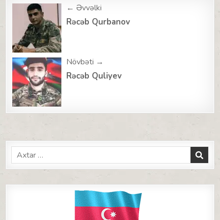
Post
← Əvvəlki
navigation
Rəcəb Qurbanov
Növbəti →
Rəcəb Quliyev
Search
for: