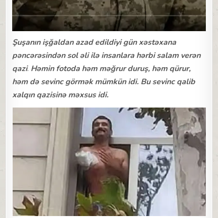
Şuşanın işğaldan azad edildiyi gün xəstəxana
pəncərəsindən sol əli ilə insanlara hərbi salam verən
qazi
.
Həmin fotoda həm məğrur duruş, həm qürur,
həm də sevinc görmək mümkün idi. Bu sevinc qalib
xalqın qazisinə məxsus idi.