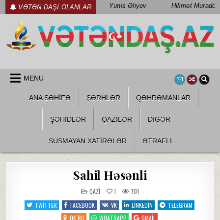
Skip
Yunis Əliyev
Hikmət Muradov
VƏTƏN DAŞI OLANLAR
to
content
WWW.VETENDAS.AZ
VƏTƏN FƏDAILƏRI HAQQINDA
MENU
ANA SƏHİFƏ
ŞƏRHLƏR
QƏHRƏMANLAR
ŞƏHIDLƏR
QAZILƏR
DIGƏR
SUSMAYAN XATİRƏLƏR
ƏTRAFLI
Sahil Həsənli
POSTED
QAZI
1
701
IN
TWITTER
FACEBOOK
VK
LINKEDIN
TELEGRAM
OK.RU
WHATSAPP
GMAIL