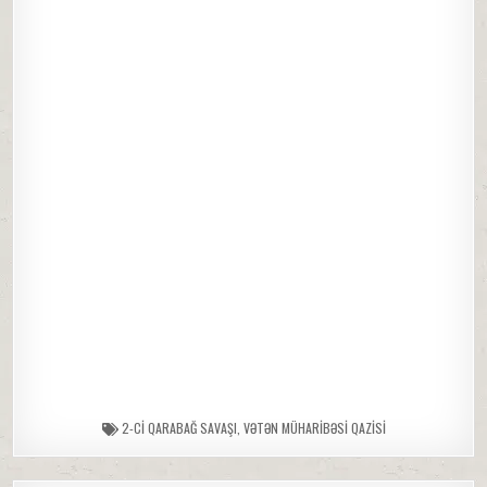
2-CI QARABAĞ SAVAŞI
,
VƏTƏN MÜHARIBƏSI QAZISI