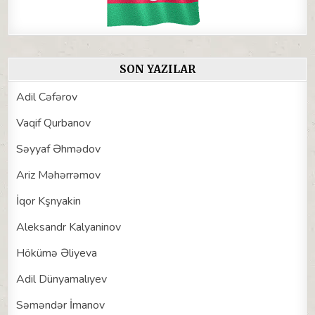
SON YAZILAR
Adil Cəfərov
Vaqif Qurbanov
Səyyaf Əhmədov
Ariz Məhərrəmov
İqor Kşnyakin
Aleksandr Kalyaninov
Hökümə Əliyeva
Adil Dünyamalıyev
Səməndər İmanov