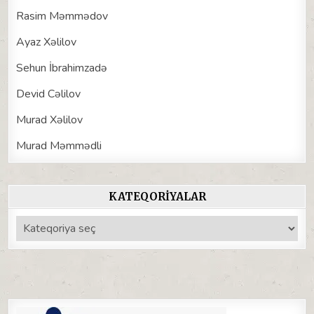
Rasim Məmmədov
Ayaz Xəlilov
Sehun İbrahimzadə
Devid Cəlilov
Murad Xəlilov
Murad Məmmədli
KATEQORIYALAR
Kateqoriyalar