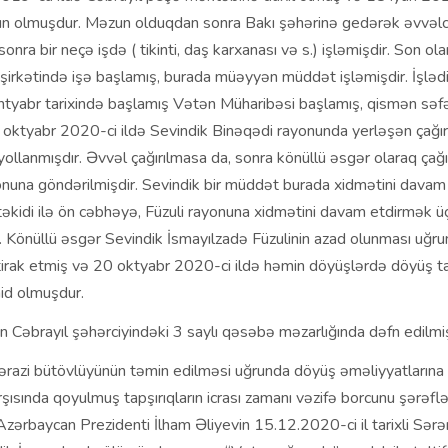
un olmuşdur. Məzun olduqdan sonra Bakı şəhərinə gedərək əvvəlc
onra bir neçə işdə ( tikinti, daş karxanası və s.) işləmişdir. Son 
şirkətində işə başlamış, burada müəyyən müddət işləmişdir. İşləd
ntyabr tarixində başlamış Vətən Müharibəsi başlamış, qismən səfə
 oktyabr 2020-ci ildə Sevindik Binəqədi rayonunda yerləşən çağır
llanmışdır. Əvvəl çağırılmasa da, sonra könüllü əsgər olaraq çağır
nuna göndərilmişdir. Sevindik bir müddət burada xidmətini davam
əkidi ilə ön cəbhəyə, Füzuli rayonuna xidmətini davam etdirmək ü
. Könüllü əsgər Sevindik İsmayılzadə Füzulinin azad olunması uğr
irak etmiş və 20 oktyabr 2020-ci ildə həmin döyüşlərdə döyüş tap
id olmuşdur.
n Cəbrayıl şəhərciyindəki 3 saylı qəsəbə məzarlığında dəfn edilmiş
ərazi bütövlüyünün təmin edilməsi uğrunda döyüş əməliyyatlarına 
rşısında qoyulmuş tapşırıqların icrası zamanı vəzifə borcunu şərəfl
 Azərbaycan Prezidenti İlham Əliyevin 15.12.2020-ci il tarixli Sər