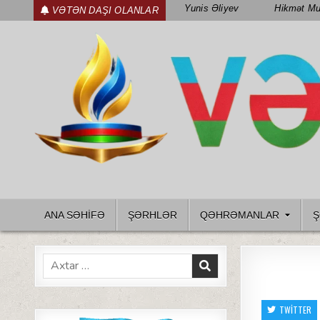
Skip
Yunis Əliyev
Hikmət Mu
VƏTƏN DAŞI OLANLAR
to
content
WWW.VETENDAS.AZ
VƏTƏN FƏDAILƏRI HAQQINDA
ANA SƏHİFƏ
ŞƏRHLƏR
QƏHRƏMANLAR
Ş
Search
for:
TWITTER