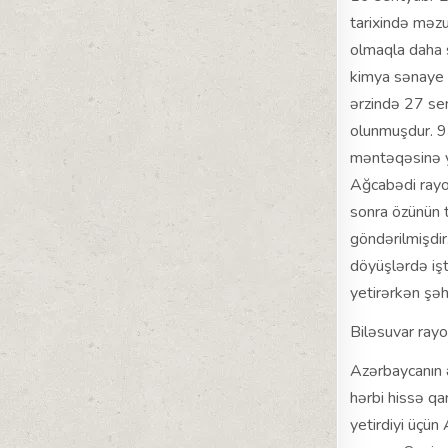
tarixində məz
olmaqla daha s
kimya sənaye 
ərzində 27 se
olunmuşdur. 9
məntəqəsinə yo
Ağcabədi rayo
sonra özünün t
göndərilmişdir
döyüşlərdə işt
yetirərkən şəh
Biləsuvar rayo
Azərbaycanın 
hərbi hissə qa
yetirdiyi üçün