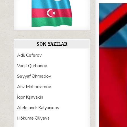
SON YAZILAR
Adil Cəfərov
Vaqif Qurbanov
Səyyaf Əhmədov
Ariz Məhərrəmov
İqor Kşnyakin
Aleksandr Kalyaninov
Hökümə Əliyeva