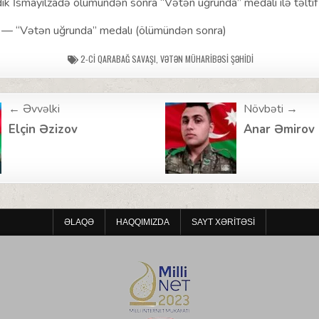
k İsmayılzadə ölümündən sonra “Vətən uğrunda” medalı ilə təltif 
 — “Vətən uğrunda” medalı (ölümündən sonra)
2-CI QARABAĞ SAVAŞI
,
VƏTƏN MÜHARIBƏSI ŞƏHIDI
← Əvvəlki
Növbəti →
ion
Elçin Əzizov
Anar Əmirov
ƏLAQƏ
HAQQIMIZDA
SAYT XƏRITƏSI