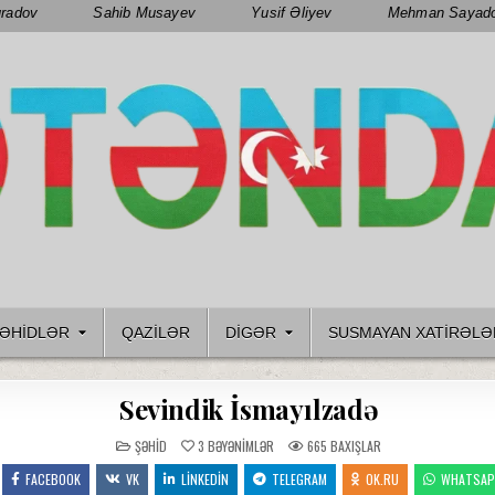
radov
Sahib Musayev
Yusif Əliyev
Mehman Sayad
ƏHIDLƏR
QAZILƏR
DIGƏR
SUSMAYAN XATİRƏLƏ
Sevindik İsmayılzadə
POSTED
ŞƏHID
3
BƏYƏNIMLƏR
665
BAXIŞLAR
IN
FACEBOOK
VK
LINKEDIN
TELEGRAM
OK.RU
WHATSA