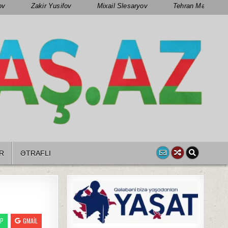
ov
Zakir Yusifov
Mixail Slesaryov
Tehran Mənsimov
R
ƏTRAFLI
PP
GMAIL