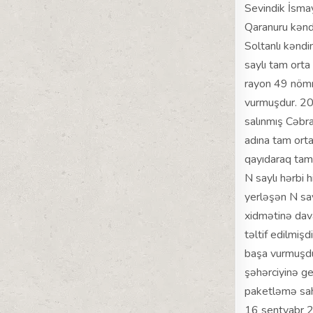
Sevindik İsmay
Qaranuru kəndi
Soltanlı kənd
saylı tam orta
rayon 49 nömrə
vurmuşdur. 201
salınmış Cəbra
adına tam ort
qayıdaraq tam 
N saylı hərbi 
yerləşən N say
xidmətinə dav
təltif edilmiş
başa vurmuşdur
şəhərciyinə ge
paketləmə sahə
16 sentyabr 2