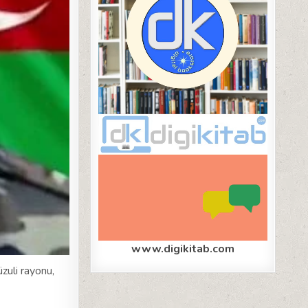
www.digikitab.com
uli rayonu,