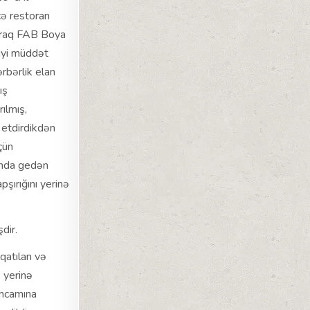
ə restoran
olaraq FAB Boya
iyi müddət
rbərlik elan
ış
ılmış,
 etdirdikdən
çün
unda gedən
şırığını yerinə
dir.
qatılan və
ə yerinə
əncamına