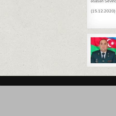
əsasən Sevindi
(15.12.2020)
Post
navigat