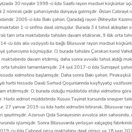
ılzadə 30 noyabr 1998-ci ildə Saatlı rayon məcburi köçkünlər üçü
 2 nömrəli çadır şəhərciyində dünyaya gəlmişdir. Əslən Cəbrayıl 
indəndir. 2005-ci ildə Bakı şəhəri, Qaradağ rayon Əliheydər Kazı
 məktəbin 1-ci sinfinə daxil olmuşdur. Burada 3 il təhsil aldıqdan s
li tam orta məktəbində təhsilini davam etdirərək, 9 illik orta təhs
4-cü ildə ailə vəziyyəti ilə bağlı Biləsuvar rayon məcburi köçkünl
yıl şəhərciyinə köçmüşdür. O, burada təhsilini Çərəkən kənd Vahid
a məktəbində davam etdirmiş, daha sonra əvvəlki təhsil aldığı mə
orta təhsilini tamamlamışdır. 24 iyul 2017-ci ildə Sumqayıt şəhə
hissədə xidmətinə başlamışdır. Daha sonra Bakı şəhəri, Pirəkəşkü
ılı hərbi hissədə Daxili Sərhəd Qoşunlarında kəşfiyyatçı vəzifəsini
am etdirmişdir. O, burada olduğu müddətdə etdiyi xidmətinə görə 
dir. Hərbi xidmət müddətində Xüsusi Təyinat kursunda snayper təli
. 27 yanvar 2019-cu ildə hərbi xidmətini bitirərək, Biləsuvar ray
ri qayıtmışdır. Azərsun Qida Sənayesinin əvvəlcə əkin sahəsində,
sində işləmişdir. Sonra Biləsuvarda yerləşən xalçaçılıq fabrikind
019-cu ildə Cəbrayıl peşə məktəbinə daxil olmuş və 18 iyun 2020