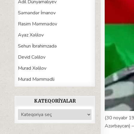
Adil Dünyamalıyev
Səməndər İmanov
Rasim Məmmədov
Ayaz Xəlilov
Sehun İbrahimzadə
Devid Cəlilov
Murad Xəlilov
Murad Məmmədli
KATEQORIYALAR
Kateqoriyalar
(30 noyabr 19
Azərbaycan) — 