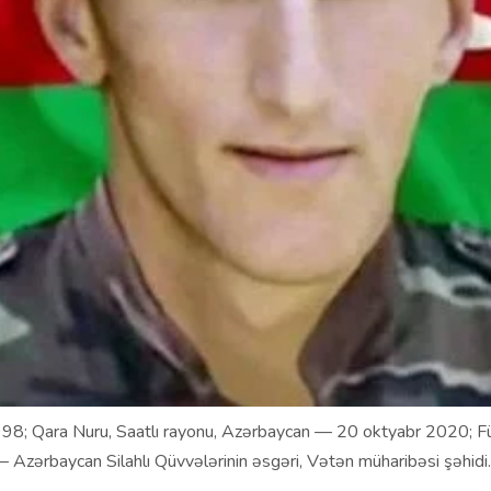
98; Qara Nuru, Saatlı rayonu, Azərbaycan — 20 oktyabr 2020; Füz
Azərbaycan Silahlı Qüvvələrinin əsgəri, Vətən müharibəsi şəhidi.