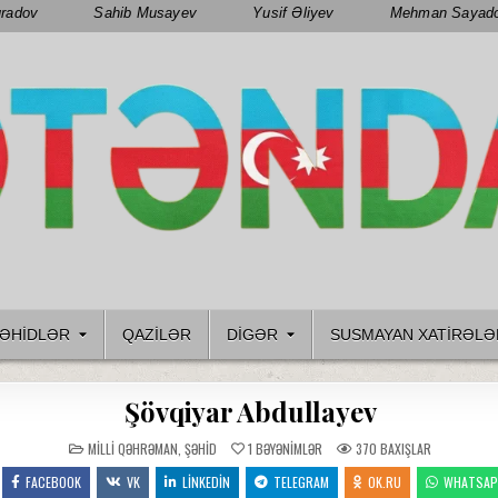
radov
Sahib Musayev
Yusif Əliyev
Mehman Sayad
ƏHIDLƏR
QAZILƏR
DIGƏR
SUSMAYAN XATİRƏLƏ
Şövqiyar Abdullayev
POSTED
MILLI QƏHRƏMAN
,
ŞƏHID
1
BƏYƏNIMLƏR
370
BAXIŞLAR
IN
FACEBOOK
VK
LINKEDIN
TELEGRAM
OK.RU
WHATSA