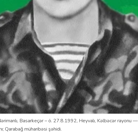
Nərimanlı, Basarkeçər – ö. 27.8.1992, Heyvalı, Kəlbəcər rayonu 
ı; Qarabağ müharibəsi şəhidi.