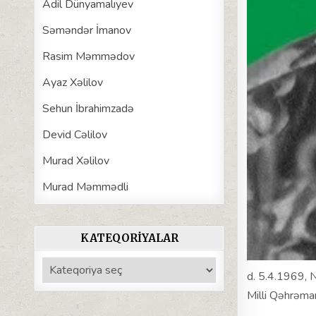
Adil Dünyamalıyev
Səməndər İmanov
Rasim Məmmədov
Ayaz Xəlilov
Sehun İbrahimzadə
Devid Cəlilov
Murad Xəlilov
Murad Məmmədli
KATEQORIYALAR
Kateqoriyalar
d. 5.4.1969, 
Milli Qəhrəman