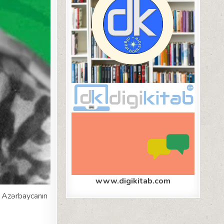
www.digikitab.com
— Azərbaycanın