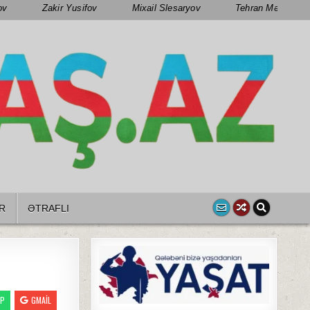
ov
Zakir Yusifov
Mixail Slesaryov
Tehran Mənsimov
R
ƏTRAFLI
PP
GMAIL