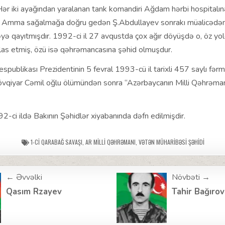
ər iki ayağından yaralanan tank komandiri Ağdam hərbi hospitalın
. Amma sağalmağa doğru gedən Ş.Abdullayev sonrakı müalicədən
ə qayıtmışdır. 1992-ci il 27 avqustda çox ağır döyüşdə o, öz yold
as etmiş, özü isə qəhrəmancasına şəhid olmuşdur.
publikası Prezidentinin 5 fevral 1993-cü il tarixli 457 saylı fərma
vqiyar Cəmil oğlu ölümündən sonra “Azərbaycanın Milli Qəhrəmanı
-ci ildə Bakının Şəhidlər xiyabanında dəfn edilmişdir.
1-CI QARABAĞ SAVAŞI
,
AR MILLI QƏHRƏMANI
,
VƏTƏN MÜHARIBƏSI ŞƏHIDI
← Əvvəlki
Növbəti →
ion
Qasım Rzayev
Tahir Bağırov