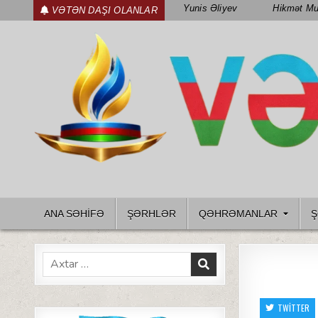
Skip
Yunis Əliyev
Hikmət Mu
VƏTƏN DAŞI OLANLAR
to
content
WWW.VETENDAS.AZ
VƏTƏN FƏDAILƏRI HAQQINDA
ANA SƏHİFƏ
ŞƏRHLƏR
QƏHRƏMANLAR
Ş
Search
for:
TWITTER