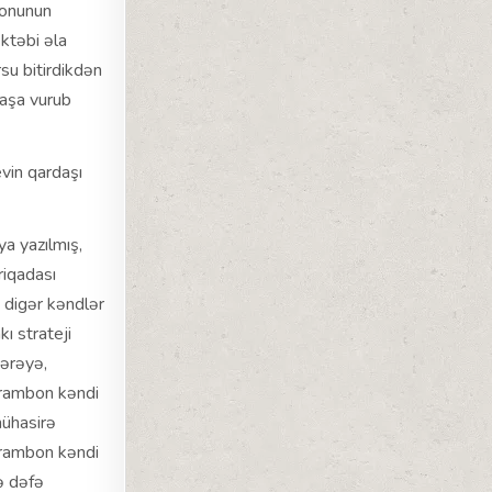
yonunun
ktəbi əla
rsu bitirdikdən
başa vurub
vin qardaşı
a yazılmış,
riqadası
 digər kəndlər
ı strateji
dərəyə,
Drambon kəndi
mühasirə
Drambon kəndi
ə dəfə