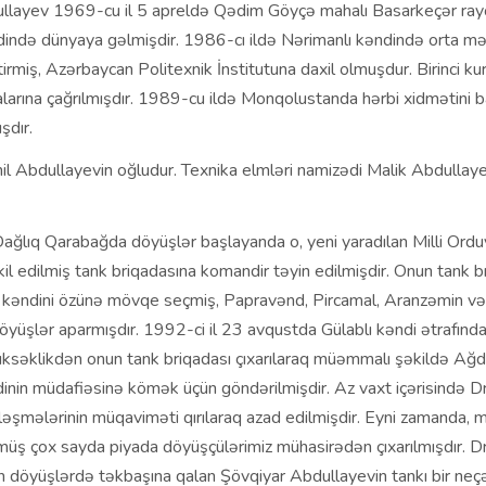
llayev 1969-cu il 5 apreldə Qədim Göyçə mahalı Basarkeçər ra
dində dünyaya gəlmişdir. 1986-cı ildə Nərimanlı kəndində orta mə
tirmiş, Azərbaycan Politexnik İnstitutuna daxil olmuşdur. Birinci ku
alarına çağrılmışdır. 1989-cu ildə Monqolustanda hərbi xidmətini 
şdır.
il Abdullayevin oğludur. Texnika elmləri namizədi Malik Abdullaye
ağlıq Qarabağda döyüşlər başlayanda o, yeni yaradılan Milli Orduy
 edilmiş tank briqadasına komandir təyin edilmişdir. Onun tank b
 kəndini özünə mövqe seçmiş, Papravənd, Pircamal, Aranzəmin və
öyüşlər aparmışdır. 1992-ci il 23 avqustda Gülablı kəndi ətrafındak
üksəklikdən onun tank briqadası çıxarılaraq müəmmalı şəkildə Ağ
nin müdafiəsinə kömək üçün göndərilmişdir. Az vaxt içərisində 
ləşmələrinin müqaviməti qırılaraq azad edilmişdir. Eyni zamanda, 
müş çox sayda piyada döyüşçülərimiz mühasirədən çıxarılmışdır. 
 döyüşlərdə təkbaşına qalan Şövqiyar Abdullayevin tankı bir neç