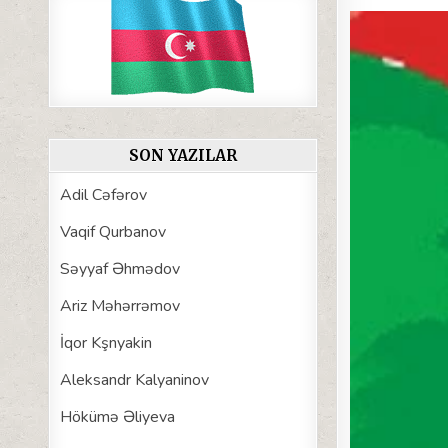
SON YAZILAR
Adil Cəfərov
Vaqif Qurbanov
Səyyaf Əhmədov
Ariz Məhərrəmov
İqor Kşnyakin
Aleksandr Kalyaninov
Hökümə Əliyeva