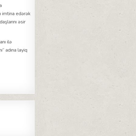
a
 imtina edərək
aşlarını əsir
nı ilə
” adına layiq