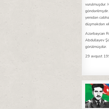
vurulmuşdur. H
göndərilmşdir
yenidən cəbhəy
düşməkdən xil
Azərbaycan Res
Abdullayev Şö
görülmüşdür.
29 avqust 1992
Post
navigat