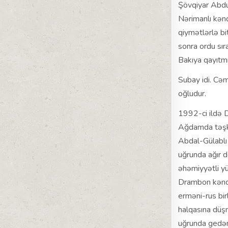
Şövqiyar Abdu
Nərimanlı kən
qiymətlərlə bi
sonra ordu sır
Bakıya qayıtmı
Subay idi. Cəm
oğludur.
1992-ci ildə D
Ağdamda təşkil
Abdal-Gülablı
uğrunda ağır d
əhəmiyyətli y
Drambon kəndi
erməni-rus bir
halqasına düş
uğrunda gedən