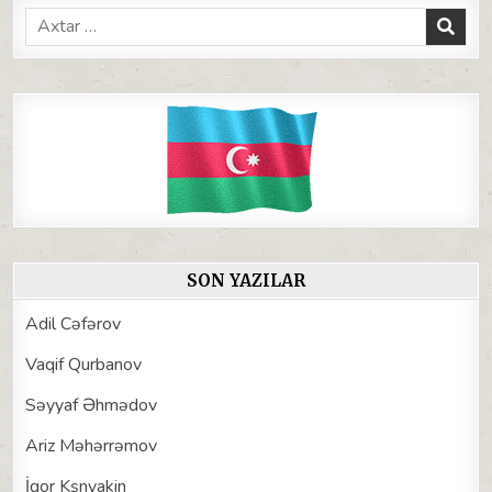
Search
for:
SON YAZILAR
Adil Cəfərov
Vaqif Qurbanov
Səyyaf Əhmədov
Ariz Məhərrəmov
İqor Kşnyakin