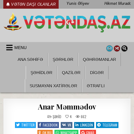
Skip
Yunis Əliyev
Hikmət Muradov
VƏTƏN DAŞI OLANLAR
to
content
WWW.VETENDAS.AZ
VƏTƏN FƏDAILƏRI HAQQINDA
MENU
ANA SƏHİFƏ
ŞƏRHLƏR
QƏHRƏMANLAR
ŞƏHIDLƏR
QAZILƏR
DIGƏR
SUSMAYAN XATİRƏLƏR
ƏTRAFLI
Anar Məmmədov
POSTED
ŞƏHID
4
662
IN
TWITTER
FACEBOOK
VK
LINKEDIN
TELEGRAM
OK.RU
WHATSAPP
GMAIL