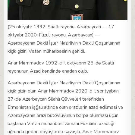
(25 oktyabr 1992; Saatlı rayonu, Azərbaycan — 17
oktyabr 2020; Füzuli rayonu, Azərbaycan) —
Azərbaycanın Daxili İşlər Nazirliyinin Daxili Qoşunlarının
kiçik giziri, Vətən müharibəsinin şəhidi.
Anar Məmmədov 1992-ci il oktyabrın 25-də Saatlı
rayonunun Azad kəndində anadan olub.
Azərbaycanın Daxili İşlər Nazirliyinin Daxili Qoşunlarının
kiçik giziri olan Anar Məmmədov 2020-ci il sentyabrın
27-də Azərbaycan Silahlı Qüvvələri tərəfindən
Ermənistan işğalı altında olan ərazilərin azad edilməsi və
Azərbaycanın ərazi bütövlüyünün bərpa olunması üçün
başlanan Vətən müharibəsi zamanı Füzulinin azadlığı
uğrunda gedən döyüşlərdə savaşıb. Anar Məmmədov