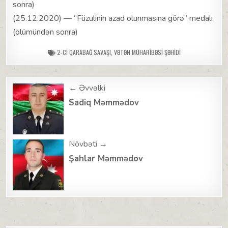
sonra)
(25.12.2020) — “Füzulinin azad olunmasına görə” medalı
(ölümündən sonra)
2-CI QARABAĞ SAVAŞI
,
VƏTƏN MÜHARIBƏSI ŞƏHIDI
Post
← Əvvəlki
navigation
Sadiq Məmmədov
Növbəti →
Şahlar Məmmədov