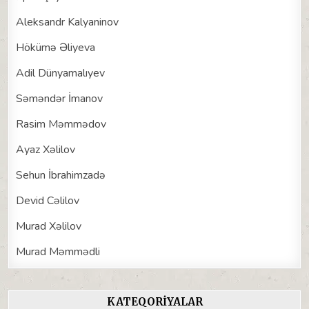
Aleksandr Kalyaninov
Hökümə Əliyeva
Adil Dünyamalıyev
Səməndər İmanov
Rasim Məmmədov
Ayaz Xəlilov
Sehun İbrahimzadə
Devid Cəlilov
Murad Xəlilov
Murad Məmmədli
KATEQORIYALAR