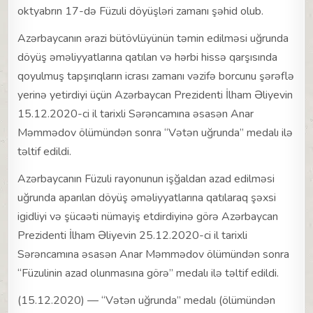
oktyabrın 17-də Füzuli döyüşləri zamanı şəhid olub.
Azərbaycanın ərazi bütövlüyünün təmin edilməsi uğrunda
döyüş əməliyyatlarına qatılan və hərbi hissə qarşısında
qoyulmuş tapşırıqların icrası zamanı vəzifə borcunu şərəflə
yerinə yetirdiyi üçün Azərbaycan Prezidenti İlham Əliyevin
15.12.2020-ci il tarixli Sərəncamına əsasən Anar
Məmmədov ölümündən sonra “Vətən uğrunda” medalı ilə
təltif edildi.
Azərbaycanın Füzuli rayonunun işğaldan azad edilməsi
uğrunda aparılan döyüş əməliyyatlarına qatılaraq şəxsi
igidliyi və şücaəti nümayiş etdirdiyinə görə Azərbaycan
Prezidenti İlham Əliyevin 25.12.2020-ci il tarixli
Sərəncamına əsasən Anar Məmmədov ölümündən sonra
“Füzulinin azad olunmasına görə” medalı ilə təltif edildi.
(15.12.2020) — “Vətən uğrunda” medalı (ölümündən