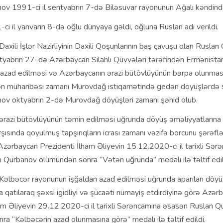
ov 1991-ci il sentyabrın 7-də Biləsuvar rayonunun Ağalı kəndind
1-ci il yanvarın 8-də oğlu dünyaya gəldi, oğluna Ruslan adı verildi.
axili İşlər Nazirliyinin Daxili Qoşunlarının baş çavuşu olan Rusla
tyabrın 27-də Azərbaycan Silahlı Qüvvələri tərəfindən Ermənistan 
n azad edilməsi və Azərbaycanın ərazi bütövlüyünün bərpa olunmas
n müharibəsi zamanı Murovdağ istiqamətində gedən döyüşlərdə 
ov oktyabrın 2-də Murovdağ döyüşləri zamanı şəhid olub.
ərazi bütövlüyünün təmin edilməsi uğrunda döyüş əməliyyatlarına 
rşısında qoyulmuş tapşırıqların icrası zamanı vəzifə borcunu şərəfl
 Azərbaycan Prezidenti İlham Əliyevin 15.12.2020-ci il tarixli Sər
 Qurbanov ölümündən sonra “Vətən uğrunda” medalı ilə təltif edil
Kəlbəcər rayonunun işğaldan azad edilməsi uğrunda aparılan döyü
a qatılaraq şəxsi igidliyi və şücaəti nümayiş etdirdiyinə görə Azər
ham Əliyevin 29.12.2020-ci il tarixli Sərəncamına əsasən Ruslan 
a “Kəlbəcərin azad olunmasına görə” medalı ilə təltif edildi.