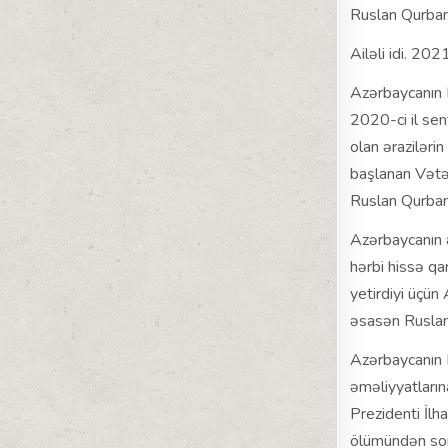
Ruslan Qurban
Ailəli idi. 202
Azərbaycanın D
2020-ci il sen
olan əraziləri
başlanan Vətə
Ruslan Qurban
Azərbaycanın 
hərbi hissə qa
yetirdiyi üçün
əsasən Ruslan
Azərbaycanın 
əməliyyatların
Prezidenti İl
ölümündən sonr