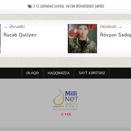
2-CI QARABAĞ SAVAŞI
,
VƏTƏN MÜHARIBƏSI ŞƏHIDI
← Əvvəlki
Növbəti →
ion
Rəcəb Quliyev
Rövşən Sadı
ƏLAQƏ
HAQQIMIZDA
SAYT XƏRITƏSI