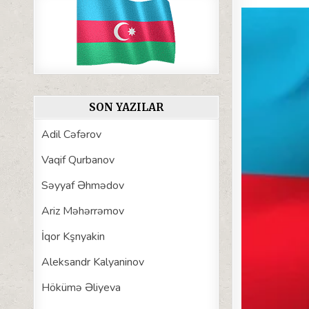
SON YAZILAR
Adil Cəfərov
Vaqif Qurbanov
Səyyaf Əhmədov
Ariz Məhərrəmov
İqor Kşnyakin
Aleksandr Kalyaninov
Hökümə Əliyeva