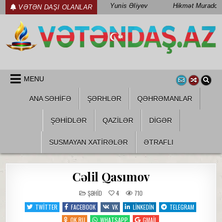
Skip
Yunis Əliyev
Hikmət Muradov
VƏTƏN DAŞI OLANLAR
to
content
WWW.VETENDAS.AZ
VƏTƏN FƏDAILƏRI HAQQINDA
MENU
ANA SƏHİFƏ
ŞƏRHLƏR
QƏHRƏMANLAR
ŞƏHIDLƏR
QAZILƏR
DIGƏR
SUSMAYAN XATİRƏLƏR
ƏTRAFLI
Cəlil Qasımov
POSTED
ŞƏHID
4
710
IN
TWITTER
FACEBOOK
VK
LINKEDIN
TELEGRAM
OK.RU
WHATSAPP
GMAIL