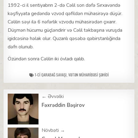
1992-ci il sentiyabrın 2-də Cəlil son dəfə Sırxavəndə
kəşfiyyata gedəndə vzvod qəfildən mühasirəyə düşür.
Cəlilin səyi ilə 6 nəfərlik vzvodu mühasirədən çıxarır.
Düşmən hücumu güçləndirir və Cəlil təkbaşına vuruşda
igidcəsinə həlak olur. Quzanlı qəsəbə qəbirstanlığinda
dəfn olunub.
Özündən sonra Cəlilin iki övladı qalıb.
1-CI QARABAĞ SAVAŞI
,
VƏTƏN MÜHARIBƏSI ŞƏHIDI
Post
← Əvvəlki
navigation
Fəxrəddin Bəşirov
Növbəti →