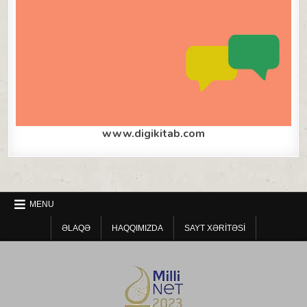
www.digikitab.com
MENU
ƏLAQƏ
HAQQIMIZDA
SAYT XƏRITƏSI