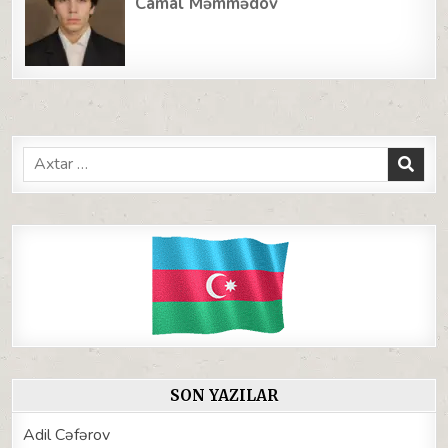
Camal Məmmədov
Search
for:
SON YAZILAR
Adil Cəfərov