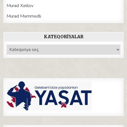
Murad Xəlilov
Murad Məmmədli
KATEQORIYALAR
Kateqoriyalar