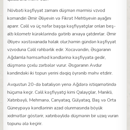
Növbəti kəşfiyyat zamanı düşmən mərmisi vzvod
komandiri Əmir Əliyevin və Fikrət Mehtiyevin ayağını
aparır. Cəlil və üç nəfər başqa kəşfiyyatçılar onları beş-
altı kilometr kürəklərində gətirib arxaya çatdırırlar. Əmir
Əliyev xəstəxanada həlak olur,həmin gündən kəşfiyyat
vzvoduna Cəlil rəhbərlik edir. Xocəvəndin, Əsgəranın
Ağdamla həmsərhəd kəndlərinə kəşfiyyata gedir,
düşmənə çoxlu zərbələr vurur. Əsgəranın Avdur
kəndindəki iki topun yerini dəqiq öyrənib məhv etdirir.
Avqustun 20-də bataliyon yenə Ağdərə istiqamətində
hüçuma keçir. Cəlil kəşfiyyatçi kimi Qalayçılar, Manikli,
Xatınbəyli, Mehmanə, Canyataq, Gülyataq, Baş və Orta
Güneypəyə kəndlərinin azad olunmasında böyük
xidmətlər göstərir, xatınbəylidə düşmənin bir uzaq vuran
topunu ələ keçirir.