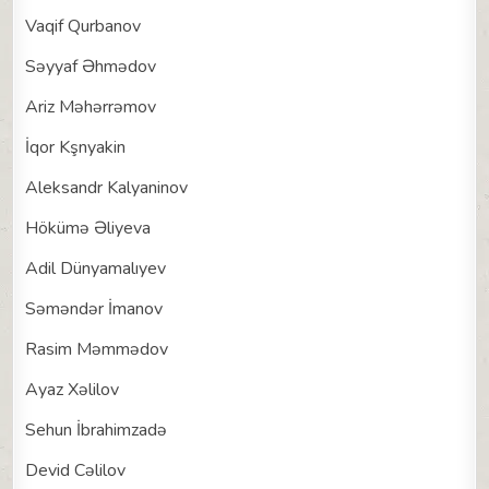
Vaqif Qurbanov
Səyyaf Əhmədov
Ariz Məhərrəmov
İqor Kşnyakin
Aleksandr Kalyaninov
Hökümə Əliyeva
Adil Dünyamalıyev
Səməndər İmanov
Rasim Məmmədov
Ayaz Xəlilov
Sehun İbrahimzadə
Devid Cəlilov