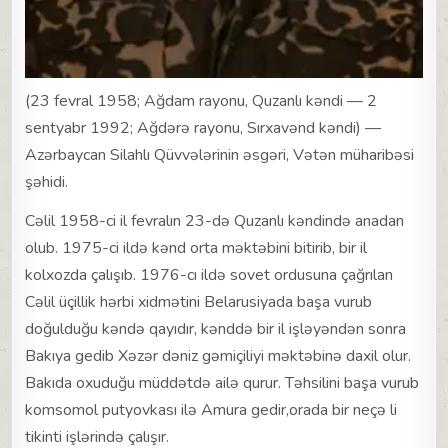
(23 fevral 1958; Ağdam rayonu, Quzanlı kəndi — 2
sentyabr 1992; Ağdərə rayonu, Sırxavənd kəndi) —
Azərbaycan Silahlı Qüvvələrinin əsgəri, Vətən müharibəsi
şəhidi.
Cəlil 1958-ci il fevralın 23-də Quzanlı kəndində anadan
olub. 1975-ci ildə kənd orta məktəbini bitirib, bir il
kolxozda çalışıb. 1976-cı ildə sovet ordusuna çağrılan
Cəlil üçillik hərbi xidmətini Belarusiyada başa vurub
doğulduğu kəndə qayıdır, kənddə bir il işləyəndən sonra
Bakıya gedib Xəzər dəniz gəmiçiliyi məktəbinə daxil olur.
Bakıda oxuduğu müddətdə ailə qurur. Təhsilini başa vurub
komsomol putyovkası ilə Amura gedir,orada bir neçə li
tikinti işlərində çalışır.