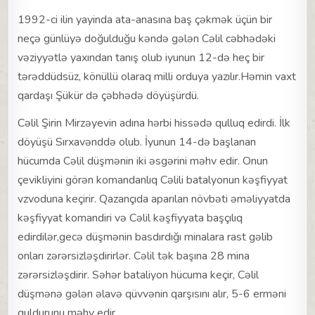
1992-ci ilin yayinda ata-anasına baş çəkmək üçün bir
neçə günlüyə doğulduğu kəndə gələn Cəlil cəbhədəki
vəziyyətlə yaxından tanış olub iyunun 12-də heç bir
tərəddüdsüz, könüllü olaraq milli orduya yazılır.Həmin vaxt
qardaşı Şükür də çəbhədə döyüşürdü.
Cəlil Şirin Mirzəyevin adına hərbi hissədə qulluq edirdi. İlk
döyüşü Sırxavənddə olub. İyunun 14-də başlanan
hücumda Cəlil düşmənin iki əsgərini məhv edir. Onun
çevikliyini görən komandanlıq Cəlili batalyonun kəşfiyyat
vzvoduna keçirir. Qazançıda aparılan növbəti əməliyyatda
kəşfiyyat komandiri və Cəlil kəşfiyyata başçılıq
edirdilər,gecə düşmənin basdırdığı minalara rast gəlib
onları zərərsizləşdirirlər. Cəlil tək başına 28 mina
zərərsizləşdirir. Səhər bataliyon hücuma keçir, Cəlil
düşmənə gələn əlavə qüvvənin qarşısını alır, 5-6 erməni
quldurunu məhv edir.