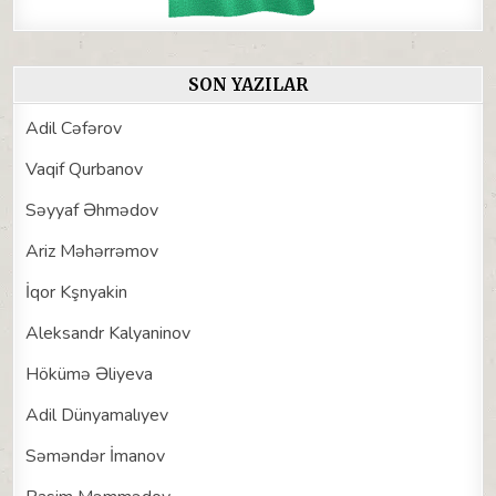
SON YAZILAR
Adil Cəfərov
Vaqif Qurbanov
Səyyaf Əhmədov
Ariz Məhərrəmov
İqor Kşnyakin
Aleksandr Kalyaninov
Hökümə Əliyeva
Adil Dünyamalıyev
Səməndər İmanov