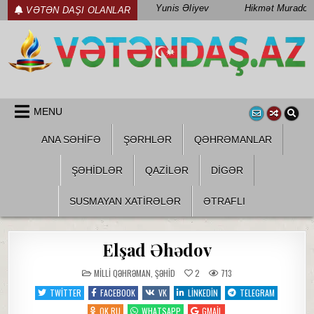
Skip
Yunis Əliyev
Hikmət Muradov
VƏTƏN DAŞI OLANLAR
to
content
WWW.VETENDAS.AZ
VƏTƏN FƏDAILƏRI HAQQINDA
MENU
ANA SƏHİFƏ
ŞƏRHLƏR
QƏHRƏMANLAR
ŞƏHIDLƏR
QAZILƏR
DIGƏR
SUSMAYAN XATİRƏLƏR
ƏTRAFLI
Elşad Əhədov
POSTED
MILLI QƏHRƏMAN
,
ŞƏHID
2
713
IN
TWITTER
FACEBOOK
VK
LINKEDIN
TELEGRAM
OK.RU
WHATSAPP
GMAIL