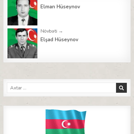
navigation
Elman Hüseynov
Növbəti →
Elşad Hüseynov
Search
for: