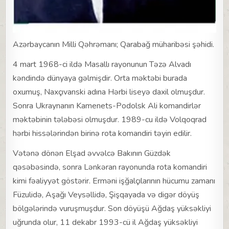
Azərbaycanın Milli Qəhrəmanı; Qarabağ müharibəsi şəhidi.
4 mart 1968-ci ildə Masallı rayonunun Təzə Alvadı
kəndində dünyaya gəlmişdir. Orta məktəbi burada
oxumuş, Naxçıvanski adına Hərbi liseyə daxil olmuşdur.
Sonra Ukraynanın Kamenets-Podolsk Ali komandirlər
məktəbinin tələbəsi olmuşdur. 1989-cu ildə Volqoqrad
hərbi hissələrindən birinə rota komandiri təyin edilir.
Vətənə dönən Elşad əvvəlcə Bakının Güzdək
qəsəbəsində, sonra Lənkəran rayonunda rota komandiri
kimi fəaliyyət göstərir. Erməni işğalçılarının hücumu zamanı
Füzulidə, Aşağı Veysəllidə, Şişqayada və digər döyüş
bölgələrində vuruşmuşdur. Son döyüşü Ağdaş yüksəkliyi
uğrunda olur, 11 dekabr 1993-cü il Ağdaş yüksəkliyi