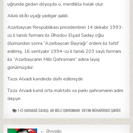
uğrunda gedən döyüşdə o, mərdliklə həlak olur.
Ailəli idi.İki uşağı yadigar qalıb.
Azərbaycan Respublikası prezidentinin 14 dekabr 1993-
cü il tarixli fərmanı ilə Əhədov Elşad Saday oğlu
ölümündən sonra “Azərbaycan Bayrağı” ordeni ilə təltif
edilmiş, 16 sentyabr 1994-cü il tarixli 203 saylı fərmanı
ilə “Azərbaycanın Milli Qəhrəmanı” adına layiq
görülmüşdür.
Təzə Alvadı kəndində dəfn edilmişdir.
Təzə Alvadı kənd orta məktəbi və parkı qəhrəmanın adını
daşıyır.
1-CI QARABAĞ SAVAŞI
,
AR MILLI QƏHRƏMANI
,
VƏTƏN MÜHARIBƏSI ŞƏHIDI
Post
← Əvvəlki