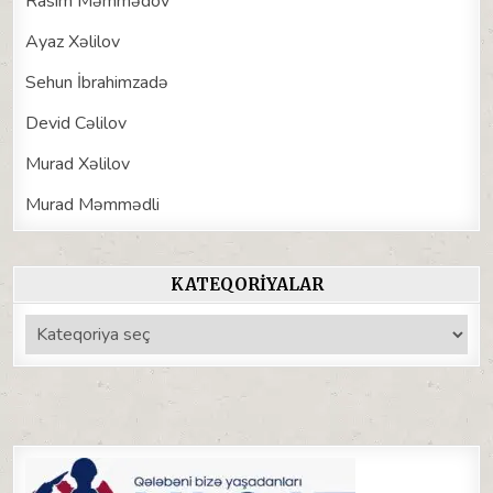
Rasim Məmmədov
Ayaz Xəlilov
Sehun İbrahimzadə
Devid Cəlilov
Murad Xəlilov
Murad Məmmədli
KATEQORIYALAR
Kateqoriyalar