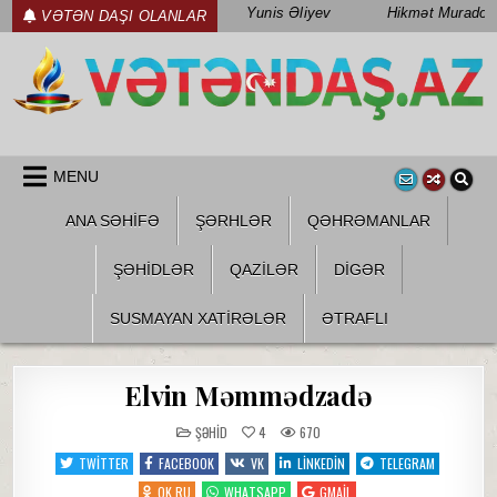
Skip
Yunis Əliyev
Hikmət Muradov
VƏTƏN DAŞI OLANLAR
to
content
WWW.VETENDAS.AZ
VƏTƏN FƏDAILƏRI HAQQINDA
MENU
ANA SƏHİFƏ
ŞƏRHLƏR
QƏHRƏMANLAR
ŞƏHIDLƏR
QAZILƏR
DIGƏR
SUSMAYAN XATİRƏLƏR
ƏTRAFLI
Elvin Məmmədzadə
POSTED
ŞƏHID
4
670
IN
TWITTER
FACEBOOK
VK
LINKEDIN
TELEGRAM
OK.RU
WHATSAPP
GMAIL