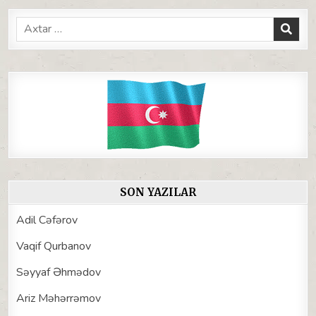
Search
for:
SON YAZILAR
Adil Cəfərov
Vaqif Qurbanov
Səyyaf Əhmədov
Ariz Məhərrəmov