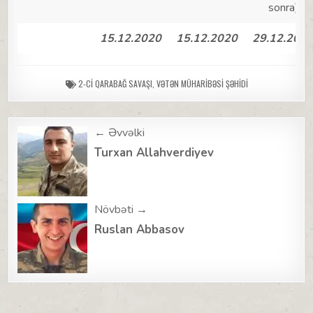
sonra)
15.12.2020
15.12.2020
29.12.202
2-CI QARABAĞ SAVAŞI
,
VƏTƏN MÜHARIBƏSI ŞƏHIDI
Post
← Əvvəlki
navigation
Turxan Allahverdiyev
Növbəti →
Ruslan Abbasov