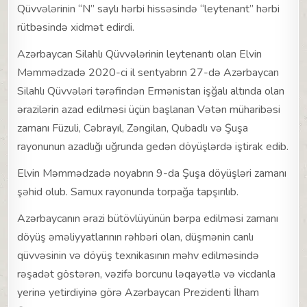
Qüvvələrinin “N” saylı hərbi hissəsində “leytenant” hərbi
rütbəsində xidmət edirdi.
Azərbaycan Silahlı Qüvvələrinin leytenantı olan Elvin
Məmmədzadə 2020-ci il sentyabrın 27-də Azərbaycan
Silahlı Qüvvələri tərəfindən Ermənistan işğalı altında olan
ərazilərin azad edilməsi üçün başlanan Vətən müharibəsi
zamanı Füzuli, Cəbrayıl, Zəngilan, Qubadlı və Şuşa
rayonunun azadlığı uğrunda gedən döyüşlərdə iştirak edib.
Elvin Məmmədzadə noyabrın 9-da Şuşa döyüşləri zamanı
şəhid olub. Samux rayonunda torpağa tapşırılıb.
Azərbaycanın ərazi bütövlüyünün bərpa edilməsi zamanı
döyüş əməliyyatlarının rəhbəri olan, düşmənin canlı
qüvvəsinin və döyüş texnikasının məhv edilməsində
rəşadət göstərən, vəzifə borcunu ləqayətlə və vicdanla
yerinə yetirdiyinə görə Azərbaycan Prezidenti İlham