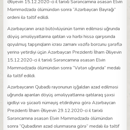
Əliyevin 15.12.2020-ci il tarixli Sərəncamına əsasən Elvin
Məmmədzadə ölümündən sonra “Azərbaycan Bayrağı”
ordeni ilə təltif edildi.
Azərbaycanın ərazi bütövlüyünün təmin edilməsi uğrunda
döyüş əməliyyatlarına qatılan və hərbi hissə qarşısında
qoyulmuş tapşırıqların icrası zamanı vəzifə borcunu şərəflə
yerinə yetirdiyi üçün Azərbaycan Prezidenti İlham Əliyevin
15.12.2020-ci il tarixli Sərəncamına əsasən Elvin
Məmmədzadə ölümündən sonra “Vətən uğrunda” medalı
ilə təltif edildi.
Azərbaycanın Qubadlı rayonunun işğaldan azad edilməsi
uğrunda aparılan döyüş əməliyyatlarına qatılaraq şəxsi
igidliyi və şücaəti nümayiş etdirdiyinə görə Azərbaycan
Prezidenti İlham Əliyevin 29.12.2020-ci il tarixli
Sərəncamına əsasən Elvin Məmmədzadə ölümündən
sonra “Qubadlının azad olunmasına görə” medalı ilə təltif