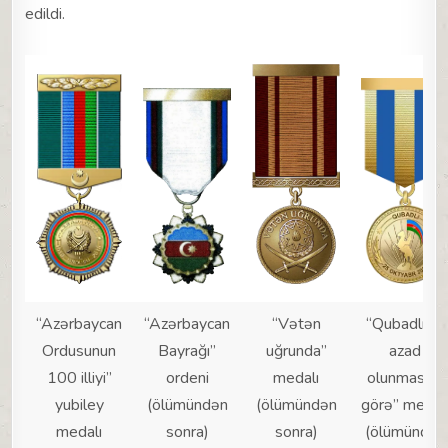
edildi.
“Azərbaycan
“Azərbaycan
“Vətən
“Qubadlının
Ordusunun
Bayrağı”
uğrunda”
azad
100 illiyi”
ordeni
medalı
olunmasına
yubiley
(ölümündən
(ölümündən
görə” medal
medalı
sonra)
sonra)
(ölümündən