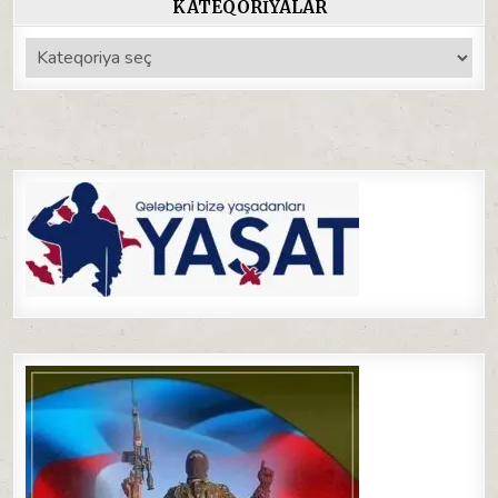
KATEQORIYALAR
Kateqoriyalar