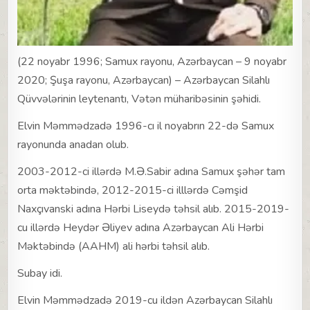
(22 noyabr 1996; Samux rayonu, Azərbaycan – 9 noyabr
2020; Şuşa rayonu, Azərbaycan) – Azərbaycan Silahlı
Qüvvələrinin leytenantı, Vətən müharibəsinin şəhidi.
Elvin Məmmədzadə 1996-cı il noyabrın 22-də Samux
rayonunda anadan olub.
2003-2012-ci illərdə M.Ə.Sabir adına Samux şəhər tam
orta məktəbində, 2012-2015-ci illlərdə Cəmşid
Naxçıvanski adına Hərbi Liseydə təhsil alıb. 2015-2019-
cu illərdə Heydər Əliyev adına Azərbaycan Ali Hərbi
Məktəbində (AAHM) ali hərbi təhsil alıb.
Subay idi.
Elvin Məmmədzadə 2019-cu ildən Azərbaycan Silahlı