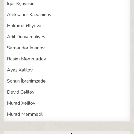
İqor Kşnyakin
Aleksandr Kalyaninov
Hökümə Əliyeva
Adil Dünyamalıyev
Səməndər İmanov
Rasim Məmmədov
Ayaz Xəlilov
Sehun İbrahimzadə
Devid Cəlilov
Murad Xəlilov
Murad Məmmədli