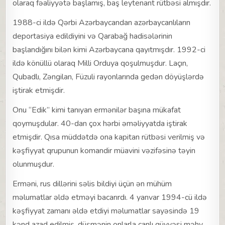
olaraq fəaliyyətə başlamış, baş leytenant rütbəsi almışdır.
1988-ci ildə Qərbi Azərbaycandan azərbaycanlıların
deportasiya edildiyini və Qarabağ hadisələrinin
başlandığını bilən kimi Azərbaycana qayıtmışdır. 1992-ci
ildə könüllü olaraq Milli Orduya qoşulmuşdur. Laçın,
Qubadlı, Zəngilan, Füzuli rayonlarında gedən döyüşlərdə
iştirak etmişdir.
Оnu “Edik” kimi tanıyan ermənilər başına mükafat
qоymuşdular. 40-dan çox hərbi əməliyyatda iştirak
etmişdir. Qısa müddətdə ona kapitan rütbəsi verilmiş və
kəşfiyyat qrupunun komandir müavini vəzifəsinə təyin
olunmuşdur.
Erməni, rus dillərini səlis bildiyi üçün ən mühüm
məlumatlar əldə etməyi bacarırdı. 4 yanvar 1994-cü ildə
kəşfiyyat zamanı əldə etdiyi məlumatlar sayəsində 19
kənd azad edilmiş, düşmənin onlarla canlı qüvvəsi məhv