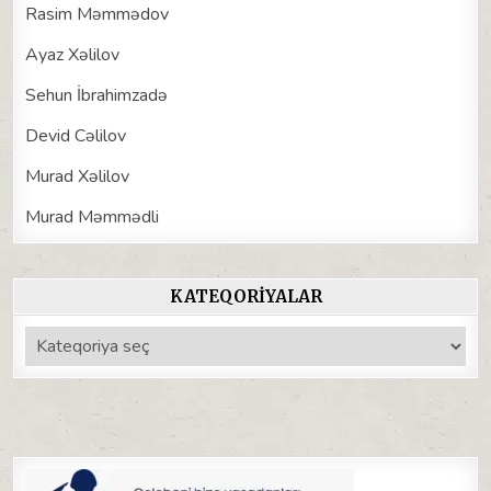
Rasim Məmmədov
Ayaz Xəlilov
Sehun İbrahimzadə
Devid Cəlilov
Murad Xəlilov
Murad Məmmədli
KATEQORIYALAR
Kateqoriyalar