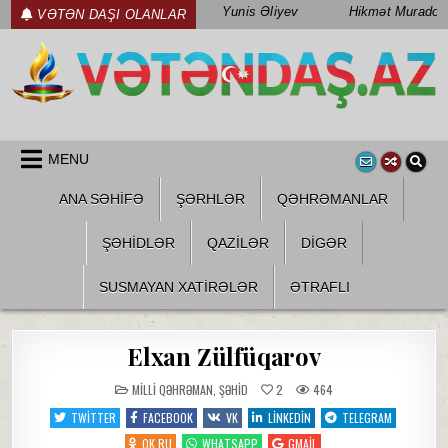
Skip
Yunis Əliyev
Hikmət Muradov
VƏTƏN DAŞI OLANLAR
to
content
WWW.VETENDAS.AZ
VƏTƏN FƏDAILƏRI HAQQINDA
MENU
ANA SƏHİFƏ
ŞƏRHLƏR
QƏHRƏMANLAR
ŞƏHIDLƏR
QAZILƏR
DIGƏR
SUSMAYAN XATİRƏLƏR
ƏTRAFLI
Elxan Zülfüqarov
POSTED
MILLI QƏHRƏMAN
,
ŞƏHID
2
464
IN
TWITTER
FACEBOOK
VK
LINKEDIN
TELEGRAM
OK.RU
WHATSAPP
GMAIL