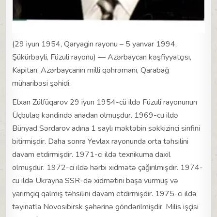
(29 iyun 1954, Qaryagin rayonu – 5 yanvar 1994,
Şükürbəyli, Füzuli rayonu) — Azərbaycan kəşfiyyatçısı,
Kapitan, Azərbaycanın milli qəhrəmanı, Qarabağ
müharibəsi şəhidi.
Elxan Zülfüqarov 29 iyun 1954-cü ildə Füzuli rayonunun
Üçbulaq kəndində anadan olmuşdur. 1969-cu ildə
Bünyad Sərdarov adına 1 saylı məktəbin səkkizinci sinfini
bitirmişdir. Daha sonra Yevlax rayonunda orta təhsilini
davam etdirmişdir. 1971-ci ildə texnikuma daxil
olmuşdur. 1972-ci ildə hərbi xidmətə çağırılmışdır. 1974-
cü ildə Ukrayna SSR-də xidmətini başa vurmuş və
yarımçıq qalmış təhsilini davam etdirmişdir. 1975-ci ildə
təyinatla Novosibirsk şəhərinə göndərilmişdir. Milis işçisi