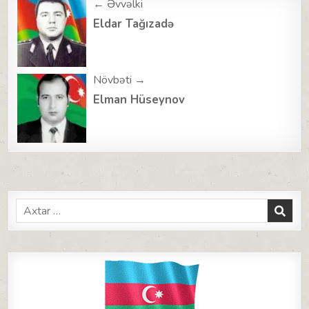
Post
← Əvvəlki
navigation
Eldar Tağızadə
Növbəti →
Elman Hüseynov
Search
for: