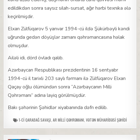
edildikdən sonra saysız silah-sursat, ağır hərbi texnika ələ
keçirilmişdir.
Elxan Zülfüqarov 5 yanvar 1994-cü ildə Şükürbəyli kəndi
uğrunda gedən döyüşlər zamanı qəhrəmancasına həlak
olmuşdur.
Ailəli idi, dörd övladı qalıb.
Azərbaycan Respublikası prezidentinin 16 sentyabr
1994-cü il tarixli 203 saylı fərmanı ilə Zülfüqarov Elxan
Qaçay oğlu ölümündən sonra “Azərbaycanın Milli
Qəhrəmanı” adına layiq görülmüşdür.
Bakı şəhərinin Şəhidlər xiyabanında dəfn edilib.
1-CI QARABAĞ SAVAŞI
,
AR MILLI QƏHRƏMANI
,
VƏTƏN MÜHARIBƏSI ŞƏHIDI