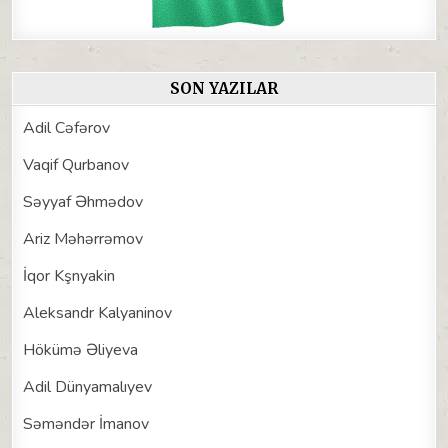
SON YAZILAR
Adil Cəfərov
Vaqif Qurbanov
Səyyaf Əhmədov
Ariz Məhərrəmov
İqor Kşnyakin
Aleksandr Kalyaninov
Hökümə Əliyeva
Adil Dünyamalıyev
Səməndər İmanov