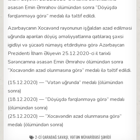
əsasən Emin Əmrahov ölümündən sonra “Döyüşdə
fərqlənməyə görə” medalı ilə təltif edildi.
Azərbaycanın Xocavənd rayonunun işğaldan azad edilməsi
uğrunda aparılan döyüş əməliyyatlarına qatılaraq şəxsi
igidliyi və şücaəti nümayiş etdirdiyinə görə Azərbaycan
Prezidenti İlham Əliyevin 25.12.2020-ci il tarixli
Sərəncamına əsasən Emin Əmrahov ölümündən sonra
“Xocavəndin azad olunmasına görə” medalı ilə təltif edildi.
(15.12.2020) — “Vətən uğrunda” medalı (ölümündən
sonra)
(18.12.2020) — “Döyüşdə fərqlənməyə görə” medalı
(ölümündən sonra)
(25.12.2020) — “Xocavəndin azad olunmasına görə”
medalı (ölümündən sonra)
2-CI QARABAĞ SAVAŞI
,
VƏTƏN MÜHARIBƏSI ŞƏHIDI