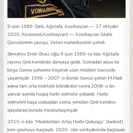
9 iyun 1989; Qırılı, Ağstafa, Azərbaycan — 27 oktyabr
2020; Xocavənd,Azərbaycan) — Azərbaycan Silahlı
Qüvvələrinin çavuşu, Vətən müharibəsinin şəhidi.
Əmrahov Emin Əvəz oğlu 9 iyun 1989-cu ildə Ağstafa
rayonu Qırılı kəndində dünyaya gəlib. Sonradan ailəsi ilə
birgə Gəncə şəhərinə köçərək uzun müddət Gəncədə
yaşamışdır. 1996 – 2007-ci illərdə Gəncə şəhəri M.Hadi
adına tam orta məktəbi bitirdikdən sonra 2008-ci ilin
yanvar ayında həqiqi hərbi xidmətə yollanıb. Hərbi
xidmətini başa vuduqdan sonra, yenidən Qırılı kəndinə
qayıdaraq burada məskunlaşmışdır.
2015-ci ildə “Müddətdən Artıq Hərbi Qulluqçu” (tankist)
kimi işləməyə başlayıb. 2020- cilin sentyabrında başlayan