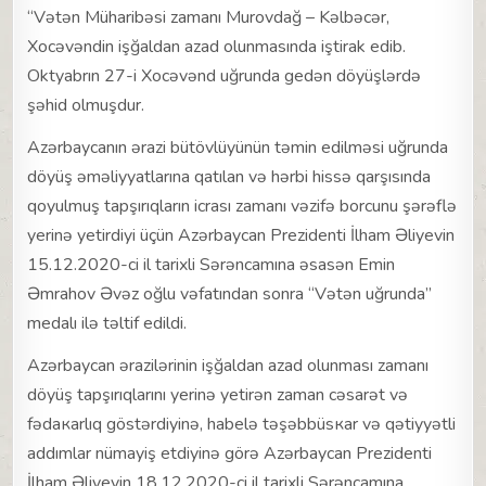
“Vətən Müharibəsi zamanı Murovdağ – Kəlbəcər,
Xocəvəndin işğaldan azad olunmasında iştirak edib.
Oktyabrın 27-i Xocəvənd uğrunda gedən döyüşlərdə
şəhid olmuşdur.
Azərbaycanın ərazi bütövlüyünün təmin edilməsi uğrunda
döyüş əməliyyatlarına qatılan və hərbi hissə qarşısında
qoyulmuş tapşırıqların icrası zamanı vəzifə borcunu şərəflə
yerinə yetirdiyi üçün Azərbaycan Prezidenti İlham Əliyevin
15.12.2020-ci il tarixli Sərəncamına əsasən Emin
Əmrahov Əvəz oğlu vəfatından sonra “Vətən uğrunda”
medalı ilə təltif edildi.
Azərbaycan ərazilərinin işğaldan azad olunması zamanı
döyüş tapşırıqlarını yerinə yetirən zaman cəsarət və
fədaкarlıq göstərdiyinə, habelə təşəbbüsкar və qətiyyətli
addımlar nümayiş etdiyinə görə Azərbaycan Prezidenti
İlham Əliyevin 18.12.2020-ci il tarixli Sərəncamına