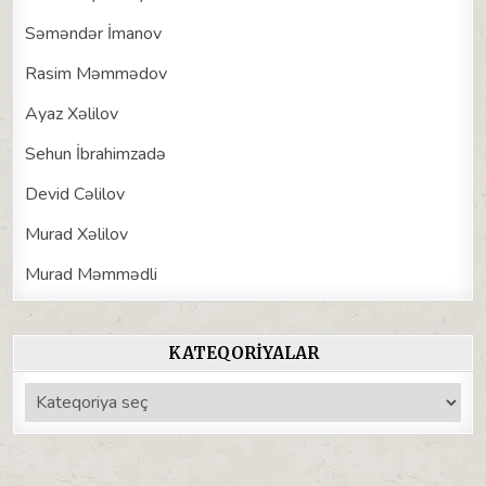
Səməndər İmanov
Rasim Məmmədov
Ayaz Xəlilov
Sehun İbrahimzadə
Devid Cəlilov
Murad Xəlilov
Murad Məmmədli
KATEQORIYALAR
Kateqoriyalar