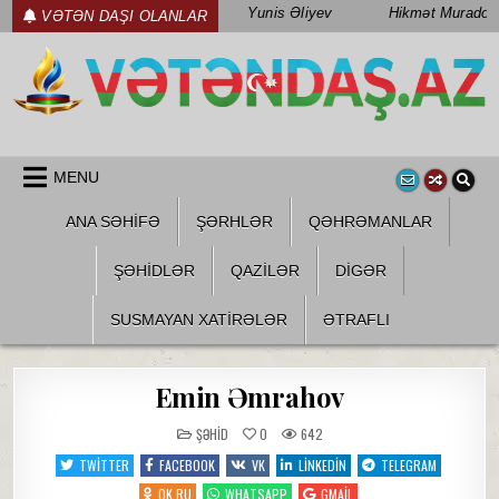
Skip
Yunis Əliyev
Hikmət Muradov
VƏTƏN DAŞI OLANLAR
to
content
WWW.VETENDAS.AZ
VƏTƏN FƏDAILƏRI HAQQINDA
MENU
ANA SƏHİFƏ
ŞƏRHLƏR
QƏHRƏMANLAR
ŞƏHIDLƏR
QAZILƏR
DIGƏR
SUSMAYAN XATİRƏLƏR
ƏTRAFLI
Emin Əmrahov
POSTED
ŞƏHID
0
642
IN
TWITTER
FACEBOOK
VK
LINKEDIN
TELEGRAM
OK.RU
WHATSAPP
GMAIL