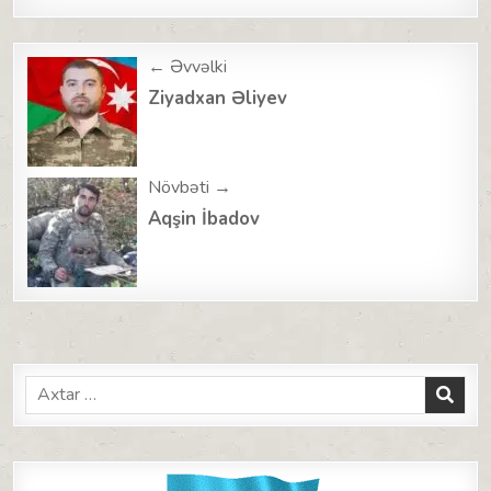
Post
← Əvvəlki
navigation
Ziyadxan Əliyev
Növbəti →
Aqşin İbadov
Search
for: