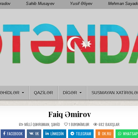
radov
Sahib Musayev
Yusif Əliyev
Mehman Sayad
ƏHIDLƏR
QAZILƏR
DIGƏR
SUSMAYAN XATİRƏLƏ
Faiq Əmirov
POSTED
MILLI QƏHRƏMAN
,
ŞƏHID
1
BƏYƏNIMLƏR
682
BAXIŞLAR
IN
FACEBOOK
VK
LINKEDIN
TELEGRAM
OK.RU
WHATSA