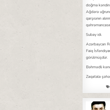
doğma kəndində
Ağdərə uğrund
qarşısının alı
qəhrəmancasın
Subay idi.
Azərbaycan Res
Faiq İsfəndiya
görülmüşdür.
Bəhmədli kənd 
Zaqatala şəhər
Post