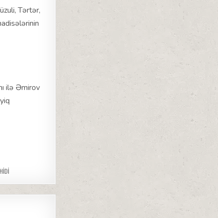
zuli, Tərtər,
adisələrinin
nı ilə Əmirov
yiq
HIDI