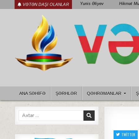
Skip
Yunis Əliyev
Hikmət Mu
VƏTƏN DAŞI OLANLAR
to
content
WWW.VETENDAS.AZ
VƏTƏN FƏDAILƏRI HAQQINDA
ANA SƏHİFƏ
ŞƏRHLƏR
QƏHRƏMANLAR
Ş
Search
for:
TWITTER