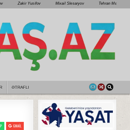
ov
Zakir Yusifov
Mixail Slesaryov
Tehran Mənsimov
R
ƏTRAFLI
PP
GMAIL