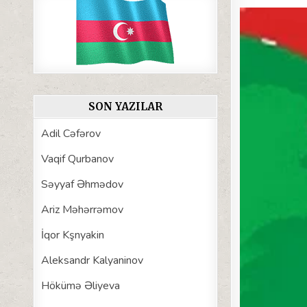
SON YAZILAR
Adil Cəfərov
Vaqif Qurbanov
Səyyaf Əhmədov
Ariz Məhərrəmov
İqor Kşnyakin
Aleksandr Kalyaninov
Hökümə Əliyeva