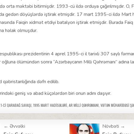
 orta məktəbi bitirmişdir. 1993-cü ildə orduya çağırılmışdır. O, Fü
a gedən döyüşlərdə iştirak etmişdir. 17 mart 1995-ci ildə Mart h
nmasında Faiqin xidmət etdiyi batalyon iştirak etmişdir. Burada Faiq
a həlak olmuşdur.
publikası prezidentinin 4 aprel 1995-ci il tarixli 307 saylı fərma
r oğluna ölümündən sonra “Azərbaycanın Milli Qəhrəmanı” adına la
qəbristanlığında dəfn edilib.
indəki geniş və abad küçələrdən biri onun adını daşıyır.
1-CI QARABAĞ SAVAŞI
,
1995 MART HADISƏLƏRI
,
AR MILLI QƏHRƏMANI
,
VƏTƏN MÜHARIBƏSI ŞƏ
← Əvvəlki
Növbəti →