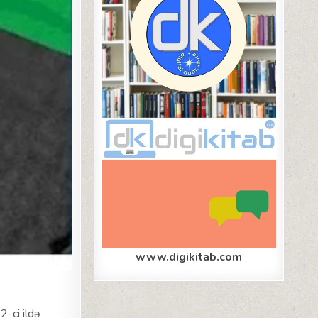
www.digikitab.com
-ci ildə