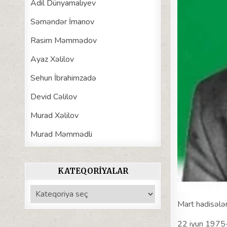
Adil Dünyamalıyev
Səməndər İmanov
Rasim Məmmədov
Ayaz Xəlilov
Sehun İbrahimzadə
Devid Cəlilov
Murad Xəlilov
Murad Məmmədli
KATEQORIYALAR
Kateqoriyalar
Mart hadisələr
22 iyun 1975-