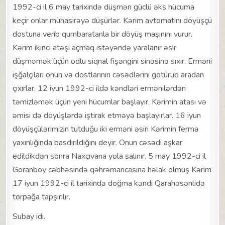
1992-ci il 6 may tarixində düşmən güclü əks hücuma
keçir onlar mühasirəyə düşürlər. Kərim avtomatını döyüşçü
dostuna verib qumbaratanla bir döyüş maşınını vurur.
Kərim ikinci atəşi açmaq istəyəndə yaralanır əsir
düşməmək üçün odlu siqnal fişəngini sinəsinə sıxır. Erməni
işğalçıları onun və dostlarının cəsədlərini götürüb aradan
çıxırlar. 12 iyun 1992-ci ildə kəndləri ermənilərdən
təmizləmək üçün yeni hücumlar başlayır, Kərimin atası və
əmisi də döyüşlərdə iştirak etməyə başlayırlar. 16 iyun
döyüşçülərimizin tutduğu iki erməni əsiri Kərimin ferma
yaxınlığında basdırıldığını deyir. Onun cəsədi aşkar
edildikdən sonra Naxçıvana yola salınır. 5 may 1992-ci il
Goranboy cəbhəsində qəhrəmancasına həlak olmuş Kərim
17 iyun 1992-ci il tarixində doğma kəndi Qarahəsənlidə
torpağa tapşırılır.
Subay idi.