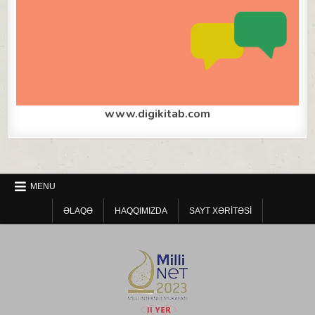
www.digikitab.com
MENU
ƏLAQƏ
HAQQIMIZDA
SAYT XƏRITƏSI