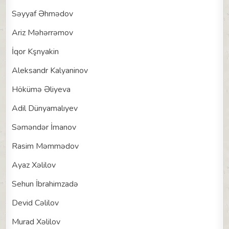
Səyyaf Əhmədov
Ariz Məhərrəmov
İqor Kşnyakin
Aleksandr Kalyaninov
Hökümə Əliyeva
Adil Dünyamalıyev
Səməndər İmanov
Rasim Məmmədov
Ayaz Xəlilov
Sehun İbrahimzadə
Devid Cəlilov
Murad Xəlilov