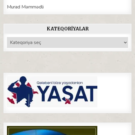
Murad Məmmədli
KATEQORIYALAR
Kateqoriyalar