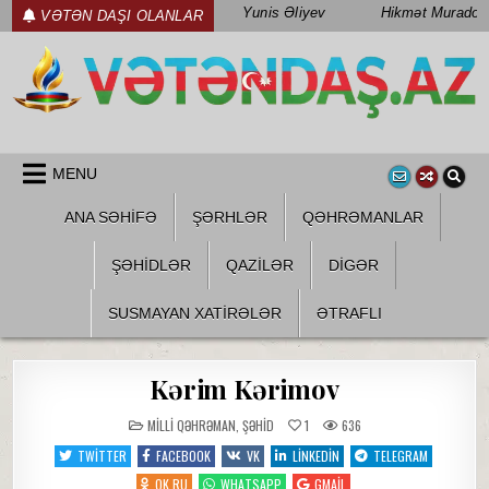
Skip
Yunis Əliyev
Hikmət Muradov
VƏTƏN DAŞI OLANLAR
to
content
WWW.VETENDAS.AZ
VƏTƏN FƏDAILƏRI HAQQINDA
MENU
ANA SƏHİFƏ
ŞƏRHLƏR
QƏHRƏMANLAR
ŞƏHIDLƏR
QAZILƏR
DIGƏR
SUSMAYAN XATİRƏLƏR
ƏTRAFLI
Kərim Kərimov
POSTED
MILLI QƏHRƏMAN
,
ŞƏHID
1
636
IN
TWITTER
FACEBOOK
VK
LINKEDIN
TELEGRAM
OK.RU
WHATSAPP
GMAIL