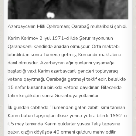
Azərbaycanın Milli Qəhrəmanı; Qarabağ müharibəsi şəhidi.
Kərim Kərimov 2 iyul 1971-ci ildə Şərur rayonunun
Qarahəsənli kəndində anadan olmuşdur. Orta məktəbi
bitirdikdən sonra Tümenə getmiş, Komandir məktəbinə
daxil olmuşdur. Azərbaycan ağır günlərini yaşamağa
başladığı vaxt Kərim azərbaycanlı gəncləri toplayaraq
vətənə qayıtmağı, Qarabağa getməyi təklif edir, beləliklə
15 nəfər kursantla birlikdə vətənə qayıdırlar. Biləcəridə
təlim keçdikdən sonra Goranboya yollanırlar.
İlk gündən cəbhədə “Tümendən gələn zabit” kimi tanınan
Kərim bütün tapşırıqları itkisiz yerinə yetirə bilirdi. 1992-ci
il 5 may tarixində Kərim quldurlar yuvası Talış təpəsinə
qalxır, qızğın döyüşdə 40 erməni qulduru məhv edilir.