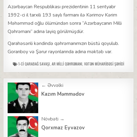
Azərbaycan Respublikası prezidentinin 11 sentyabr
1992-ci il tarxili 193 saylı fərmanı ilə Kərimov Kərim
Məhəmməd oğlu ölümündən sonra “Azərbaycanın Milli
Qəhrəmanı” adına layiq görülmüşdür.
Qarahəsənli kəndində qəhrəmanımızın büstü qoyulub.
Goranboy və Şərur rayonlarında adına məktəb var.
1-CI QARABAĞ SAVAŞI
,
AR MILLI QƏHRƏMANI
,
VƏTƏN MÜHARIBƏSI ŞƏHIDI
Post
← Əvvəlki
navigation
Kazım Məmmədov
Növbəti →
Qorxmaz Eyvazov