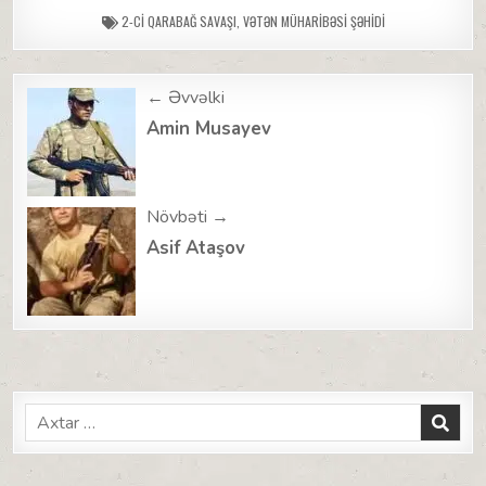
2-CI QARABAĞ SAVAŞI
,
VƏTƏN MÜHARIBƏSI ŞƏHIDI
Post
← Əvvəlki
navigation
Amin Musayev
Növbəti →
Asif Ataşov
Search
for: