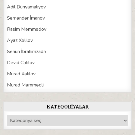
Adil Dünyamalıyev
Səməndər İmanov
Rasim Məmmədov
Ayaz Xəlilov
Sehun İbrahimzadə
Devid Cəlilov
Murad Xəlilov
Murad Məmmədli
KATEQORIYALAR
Kateqoriyalar