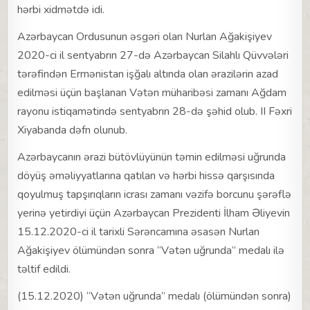
hərbi xidmətdə idi.
Azərbaycan Ordusunun əsgəri olan Nurlan Ağakişiyev
2020-ci il sentyabrın 27-də Azərbaycan Silahlı Qüvvələri
tərəfindən Ermənistan işğalı altında olan ərazilərin azad
edilməsi üçün başlanan Vətən müharibəsi zamanı Ağdam
rayonu istiqamətində sentyabrın 28-də şəhid olub. II Fəxri
Xiyabanda dəfn olunub.
Azərbaycanın ərazi bütövlüyünün təmin edilməsi uğrunda
döyüş əməliyyatlarına qatılan və hərbi hissə qarşısında
qoyulmuş tapşırıqların icrası zamanı vəzifə borcunu şərəflə
yerinə yetirdiyi üçün Azərbaycan Prezidenti İlham Əliyevin
15.12.2020-ci il tarixli Sərəncamına əsasən Nurlan
Ağakişiyev ölümündən sonra “Vətən uğrunda” medalı ilə
təltif edildi.
(15.12.2020) “Vətən uğrunda” medalı (ölümündən sonra)