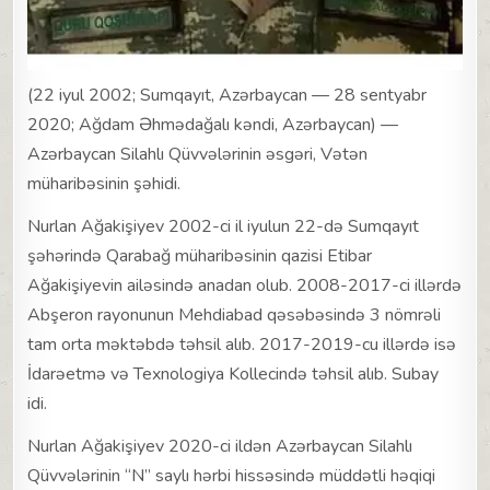
(22 iyul 2002; Sumqayıt, Azərbaycan — 28 sentyabr
2020; Ağdam Əhmədağalı kəndi, Azərbaycan) —
Azərbaycan Silahlı Qüvvələrinin əsgəri, Vətən
müharibəsinin şəhidi.
Nurlan Ağakişiyev 2002-ci il iyulun 22-də Sumqayıt
şəhərində Qarabağ müharibəsinin qazisi Etibar
Ağakişiyevin ailəsində anadan olub. 2008-2017-ci illərdə
Abşeron rayonunun Mehdiabad qəsəbəsində 3 nömrəli
tam orta məktəbdə təhsil alıb. 2017-2019-cu illərdə isə
İdarəetmə və Texnologiya Kollecində təhsil alıb. Subay
idi.
Nurlan Ağakişiyev 2020-ci ildən Azərbaycan Silahlı
Qüvvələrinin “N” saylı hərbi hissəsində müddətli həqiqi