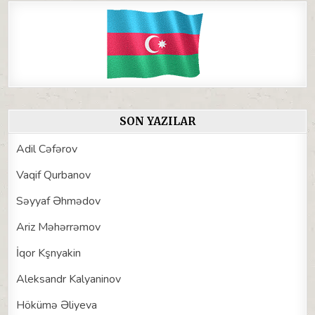
SON YAZILAR
Adil Cəfərov
Vaqif Qurbanov
Səyyaf Əhmədov
Ariz Məhərrəmov
İqor Kşnyakin
Aleksandr Kalyaninov
Hökümə Əliyeva