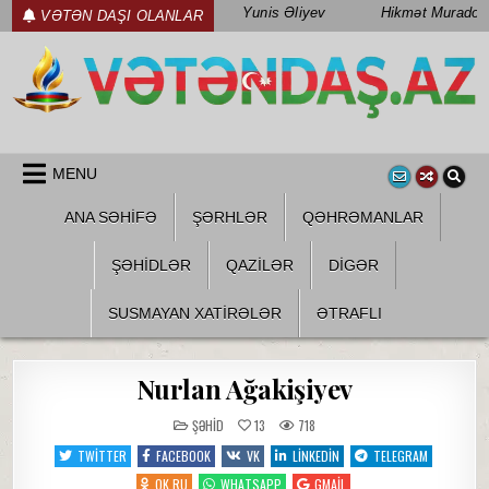
Skip
Yunis Əliyev
Hikmət Muradov
VƏTƏN DAŞI OLANLAR
to
content
WWW.VETENDAS.AZ
VƏTƏN FƏDAILƏRI HAQQINDA
MENU
ANA SƏHİFƏ
ŞƏRHLƏR
QƏHRƏMANLAR
ŞƏHIDLƏR
QAZILƏR
DIGƏR
SUSMAYAN XATİRƏLƏR
ƏTRAFLI
Nurlan Ağakişiyev
POSTED
ŞƏHID
13
718
IN
TWITTER
FACEBOOK
VK
LINKEDIN
TELEGRAM
OK.RU
WHATSAPP
GMAIL