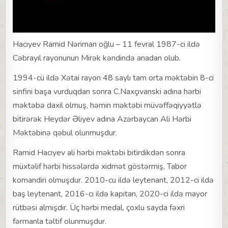
Hacıyev Ramid Nəriman oğlu – 11 fevral 1987-ci ildə
Cəbrayıl rayonunun Mirək kəndində anadan olub.
1994-cü ildə Xətai rayon 48 saylı tam orta məktəbin 8-ci
sinfini başa vurduqdan sonra C.Naxçıvanski adına hərbi
məktəbə daxil olmuş, həmin məktəbi müvəffəqiyyətlə
bitirərək Heydər Əliyev adına Azərbaycan Ali Hərbi
Məktəbinə qəbul olunmuşdur.
Ramid Hacıyev ali hərbi məktəbi bitirdikdən sonra
müxtəlif hərbi hissələrdə xidmət göstərmiş, Tabor
komandiri olmuşdur. 2010-cu ildə leytenant, 2012-ci ildə
baş leytenant, 2016-cı ildə kapitan, 2020-ci ildə mayor
rütbəsi almışdır. Üç hərbi medal, çoxlu sayda fəxri
fərmanla təltif olunmuşdur.