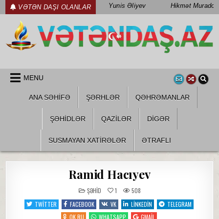
Skip
Yunis Əliyev
Hikmət Muradov
VƏTƏN DAŞI OLANLAR
to
content
WWW.VETENDAS.AZ
VƏTƏN FƏDAILƏRI HAQQINDA
MENU
ANA SƏHİFƏ
ŞƏRHLƏR
QƏHRƏMANLAR
ŞƏHIDLƏR
QAZILƏR
DIGƏR
SUSMAYAN XATİRƏLƏR
ƏTRAFLI
Ramid Hacıyev
POSTED
ŞƏHID
1
508
IN
TWITTER
FACEBOOK
VK
LINKEDIN
TELEGRAM
OK.RU
WHATSAPP
GMAIL