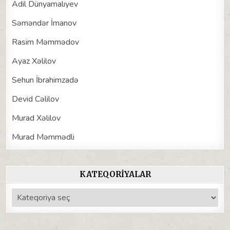
Adil Dünyamalıyev
Səməndər İmanov
Rasim Məmmədov
Ayaz Xəlilov
Sehun İbrahimzadə
Devid Cəlilov
Murad Xəlilov
Murad Məmmədli
KATEQORIYALAR
Kateqoriyalar