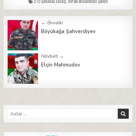
2-CI QARABAĞ SAVAŞI
,
VƏTƏN MÜHARIBƏSI ŞƏHIDI
Post
← Əvvəlki
navigation
Böyükağa Şahverdiyev
Növbəti →
Elçin Mahmudov
Search
for: