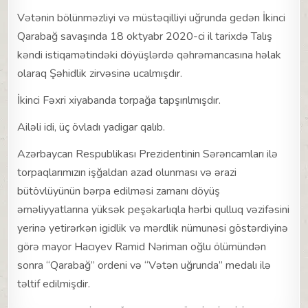
Vətənin bölünməzliyi və müstəqilliyi uğrunda gedən İkinci
Qarabağ savaşında 18 oktyabr 2020-ci il tarixdə Talış
kəndi istiqamətindəki döyüşlərdə qəhrəmancasına həlak
olaraq Şəhidlik zirvəsinə ucalmışdır.
İkinci Fəxri xiyabanda torpağa tapşırılmışdır.
Ailəli idi, üç övladı yadigar qalıb.
Azərbaycan Respublikası Prezidentinin Sərəncamları ilə
torpaqlarımızın işğaldan azad olunması və ərazi
bütövlüyünün bərpa edilməsi zamanı döyüş
əməliyyatlarına yüksək peşəkarlıqla hərbi qulluq vəzifəsini
yerinə yetirərkən igidlik və mərdlik nümunəsi göstərdiyinə
görə mayor Hacıyev Ramid Nəriman oğlu ölümündən
sonra “Qarabağ” ordeni və “Vətən uğrunda” medalı ilə
təltif edilmişdir.