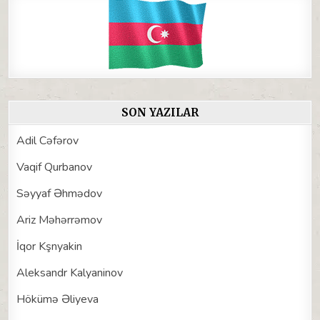
SON YAZILAR
Adil Cəfərov
Vaqif Qurbanov
Səyyaf Əhmədov
Ariz Məhərrəmov
İqor Kşnyakin
Aleksandr Kalyaninov
Hökümə Əliyeva