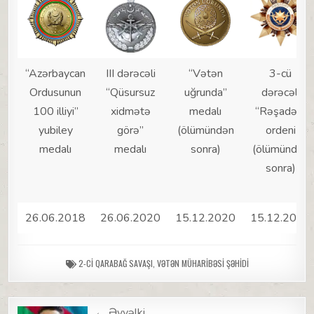
“Azərbaycan
III dərəcəli
“Vətən
3-cü
Ordusunun
“Qüsursuz
uğrunda”
dərəcəli
100 illiyi”
xidmətə
medalı
“Rəşadət”
yubiley
görə”
(ölümündən
ordeni
medalı
medalı
sonra)
(ölümündən
sonra)
26.06.2018
26.06.2020
15.12.2020
15.12.2020
2-CI QARABAĞ SAVAŞI
,
VƏTƏN MÜHARIBƏSI ŞƏHIDI
← Əvvəlki