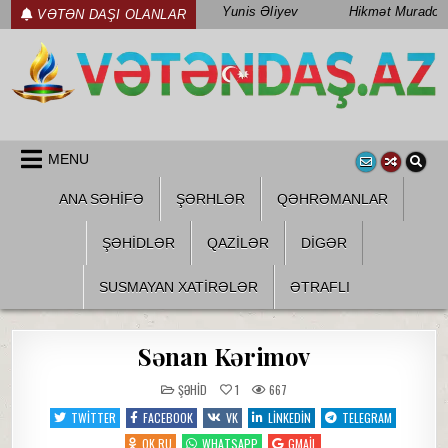
Skip
Yunis Əliyev
Hikmət Muradov
VƏTƏN DAŞI OLANLAR
to
content
WWW.VETENDAS.AZ
VƏTƏN FƏDAILƏRI HAQQINDA
MENU
ANA SƏHİFƏ
ŞƏRHLƏR
QƏHRƏMANLAR
ŞƏHIDLƏR
QAZILƏR
DIGƏR
SUSMAYAN XATİRƏLƏR
ƏTRAFLI
Sənan Kərimov
POSTED
ŞƏHID
1
667
IN
TWITTER
FACEBOOK
VK
LINKEDIN
TELEGRAM
OK.RU
WHATSAPP
GMAIL