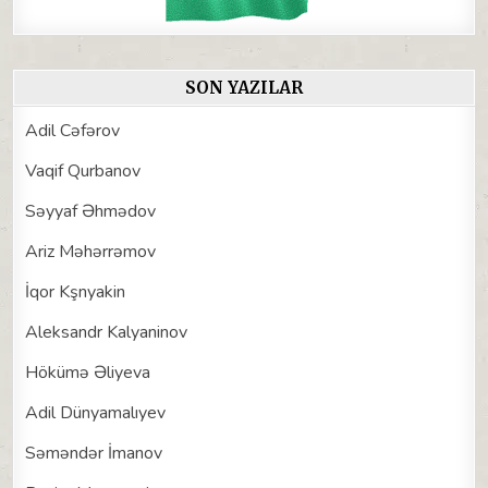
SON YAZILAR
Adil Cəfərov
Vaqif Qurbanov
Səyyaf Əhmədov
Ariz Məhərrəmov
İqor Kşnyakin
Aleksandr Kalyaninov
Hökümə Əliyeva
Adil Dünyamalıyev
Səməndər İmanov