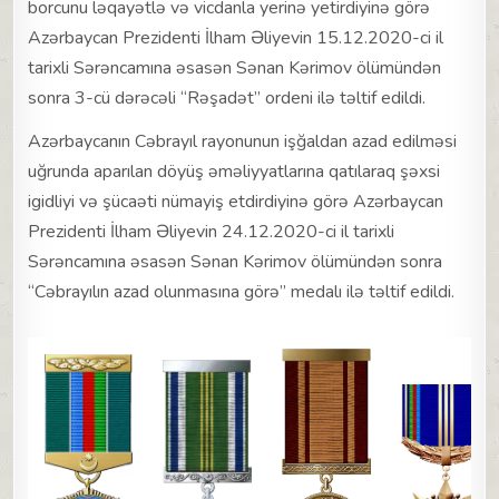
borcunu ləqayətlə və vicdanla yerinə yetirdiyinə görə
Azərbaycan Prezidenti İlham Əliyevin 15.12.2020-ci il
tarixli Sərəncamına əsasən Sənan Kərimov ölümündən
sonra 3-cü dərəcəli “Rəşadət” ordeni ilə təltif edildi.
Azərbaycanın Cəbrayıl rayonunun işğaldan azad edilməsi
uğrunda aparılan döyüş əməliyyatlarına qatılaraq şəxsi
igidliyi və şücaəti nümayiş etdirdiyinə görə Azərbaycan
Prezidenti İlham Əliyevin 24.12.2020-ci il tarixli
Sərəncamına əsasən Sənan Kərimov ölümündən sonra
“Cəbrayılın azad olunmasına görə” medalı ilə təltif edildi.