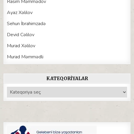
Rasim Məmmədov
Ayaz Xəlilov
Sehun İbrahimzadə
Devid Cəlilov
Murad Xəlilov
Murad Məmmədli
KATEQORIYALAR
Kateqoriyalar