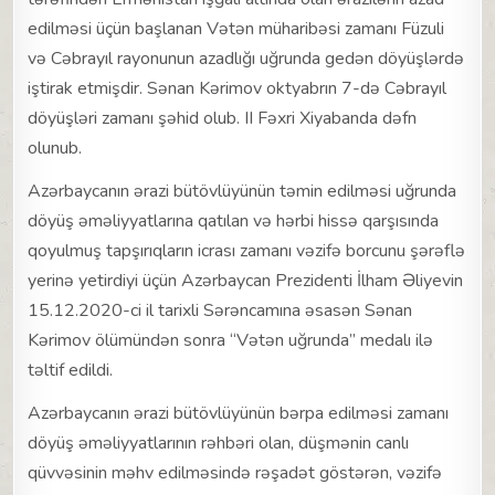
edilməsi üçün başlanan Vətən müharibəsi zamanı Füzuli
və Cəbrayıl rayonunun azadlığı uğrunda gedən döyüşlərdə
iştirak etmişdir. Sənan Kərimov oktyabrın 7-də Cəbrayıl
döyüşləri zamanı şəhid olub. II Fəxri Xiyabanda dəfn
olunub.
Azərbaycanın ərazi bütövlüyünün təmin edilməsi uğrunda
döyüş əməliyyatlarına qatılan və hərbi hissə qarşısında
qoyulmuş tapşırıqların icrası zamanı vəzifə borcunu şərəflə
yerinə yetirdiyi üçün Azərbaycan Prezidenti İlham Əliyevin
15.12.2020-ci il tarixli Sərəncamına əsasən Sənan
Kərimov ölümündən sonra “Vətən uğrunda” medalı ilə
təltif edildi.
Azərbaycanın ərazi bütövlüyünün bərpa edilməsi zamanı
döyüş əməliyyatlarının rəhbəri olan, düşmənin canlı
qüvvəsinin məhv edilməsində rəşadət göstərən, vəzifə