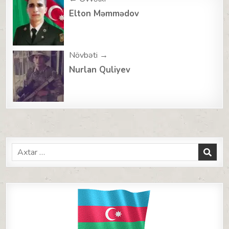
Post
navigation
Elton Məmmədov
Növbəti →
Nurlan Quliyev
Search
for: