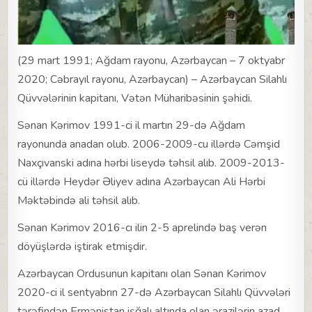
(29 mart 1991; Ağdam rayonu, Azərbaycan – 7 oktyabr
2020; Cəbrayıl rayonu, Azərbaycan) – Azərbaycan Silahlı
Qüvvələrinin kapitanı, Vətən Müharibəsinin şəhidi.
Sənan Kərimov 1991-ci il martın 29-də Ağdam
rayonunda anadan olub. 2006-2009-cu illərdə Cəmşid
Naxçıvanski adına hərbi liseydə təhsil alıb. 2009-2013-
cü illərdə Heydər Əliyev adına Azərbaycan Ali Hərbi
Məktəbində ali təhsil alıb.
Sənan Kərimov 2016-cı ilin 2-5 aprelində baş verən
döyüşlərdə iştirak etmişdir.
Azərbaycan Ordusunun kapitanı olan Sənan Kərimov
2020-ci il sentyabrın 27-də Azərbaycan Silahlı Qüvvələri
tərəfindən Ermənistan işğalı altında olan ərazilərin azad