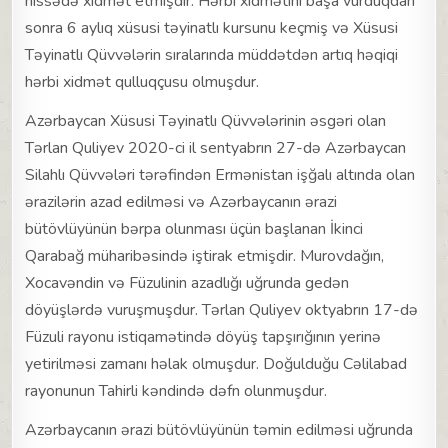
hissədə xidmət etmişdir. Hərbi xidmətini başa vurduqdan
sonra 6 aylıq xüsusi təyinatlı kursunu keçmiş və Xüsusi
Təyinatlı Qüvvələrin sıralarında müddətdən artıq həqiqi
hərbi xidmət qulluqçusu olmuşdur.
Azərbaycan Xüsusi Təyinatlı Qüvvələrinin əsgəri olan
Tərlan Quliyev 2020-ci il sentyabrın 27-də Azərbaycan
Silahlı Qüvvələri tərəfindən Ermənistan işğalı altında olan
ərazilərin azad edilməsi və Azərbaycanın ərazi
bütövlüyünün bərpa olunması üçün başlanan İkinci
Qarabağ müharibəsində iştirak etmişdir. Murovdağın,
Xocavəndin və Füzulinin azadlığı uğrunda gedən
döyüşlərdə vuruşmuşdur. Tərlan Quliyev oktyabrın 17-də
Füzuli rayonu istiqamətində döyüş tapşırığının yerinə
yetirilməsi zamanı həlak olmuşdur. Doğulduğu Cəlilabad
rayonunun Tahirli kəndində dəfn olunmuşdur.
Azərbaycanın ərazi bütövlüyünün təmin edilməsi uğrunda