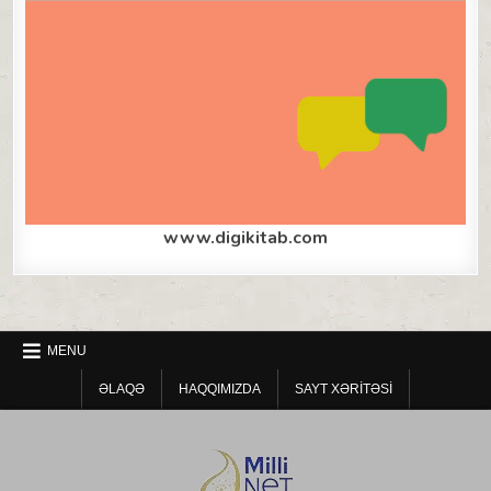
www.digikitab.com
MENU
ƏLAQƏ
HAQQIMIZDA
SAYT XƏRITƏSI