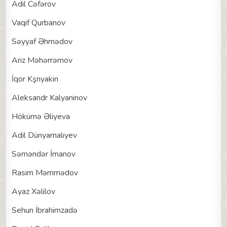
Adil Cəfərov
Vaqif Qurbanov
Səyyaf Əhmədov
Ariz Məhərrəmov
İqor Kşnyakin
Aleksandr Kalyaninov
Hökümə Əliyeva
Adil Dünyamalıyev
Səməndər İmanov
Rasim Məmmədov
Ayaz Xəlilov
Sehun İbrahimzadə