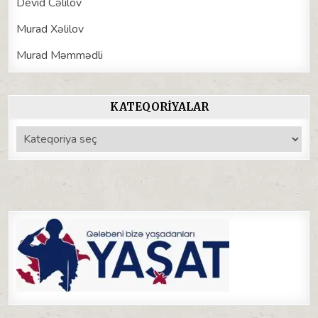
Devid Cəlilov
Murad Xəlilov
Murad Məmmədli
KATEQORIYALAR
Kateqoriyalar