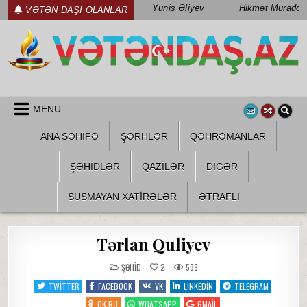
Skip
Yunis Əliyev
Hikmət Muradov
VƏTƏN DAŞI OLANLAR
to
content
WWW.VETENDAS.AZ
VƏTƏN FƏDAILƏRI HAQQINDA
MENU
ANA SƏHİFƏ
ŞƏRHLƏR
QƏHRƏMANLAR
ŞƏHIDLƏR
QAZILƏR
DIGƏR
SUSMAYAN XATİRƏLƏR
ƏTRAFLI
Tərlan Quliyev
POSTED
ŞƏHID
2
539
IN
TWITTER
FACEBOOK
VK
LINKEDIN
TELEGRAM
OK.RU
WHATSAPP
GMAIL