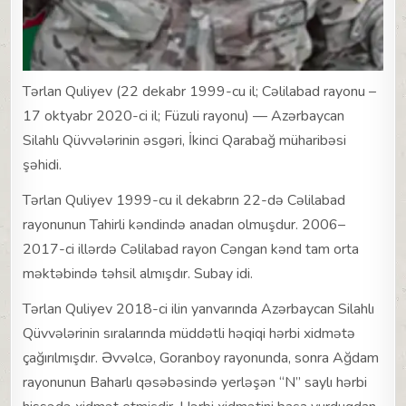
Tərlan Quliyev (22 dekabr 1999-cu il; Cəlilabad rayonu –
17 oktyabr 2020-ci il; Füzuli rayonu) — Azərbaycan
Silahlı Qüvvələrinin əsgəri, İkinci Qarabağ müharibəsi
şəhidi.
Tərlan Quliyev 1999-cu il dekabrın 22-də Cəlilabad
rayonunun Tahirli kəndində anadan olmuşdur. 2006–
2017-ci illərdə Cəlilabad rayon Cəngan kənd tam orta
məktəbində təhsil almışdır. Subay idi.
Tərlan Quliyev 2018-ci ilin yanvarında Azərbaycan Silahlı
Qüvvələrinin sıralarında müddətli həqiqi hərbi xidmətə
çağırılmışdır. Əvvəlcə, Goranboy rayonunda, sonra Ağdam
rayonunun Baharlı qəsəbəsində yerləşən “N” saylı hərbi