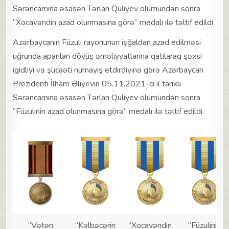
Sərəncamına əsasən Tərlan Quliyev ​ölümündən sonra
“Xocavəndin azad olunmasına görə” medalı ilə təltif edildi.
Azərbaycanın Füzuli rayonunun işğaldan azad edilməsi
uğrunda aparılan döyüş əməliyyatlarına qatılaraq şəxsi
igidliyi və şücaəti nümayiş etdirdiyinə görə Azərbaycan
Prezidenti İlham Əliyevin 05.11.2021-ci il tarixli
Sərəncamına əsasən Tərlan Quliyev ölümündən sonra
“Füzulinin azad olunmasına görə” medalı ilə təltif edildi.
“Vətən
“Kəlbəcərin
“Xocavəndin
“Füzulinin