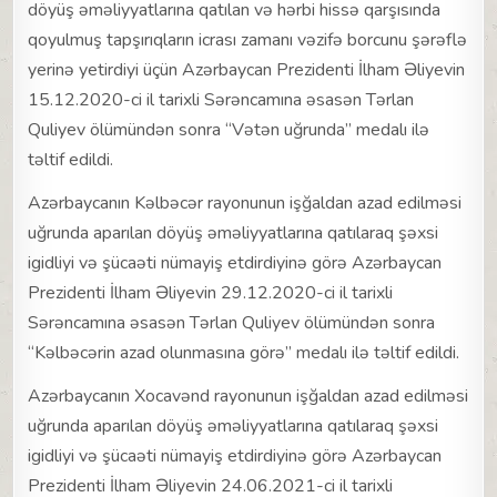
döyüş əməliyyatlarına qatılan və hərbi hissə qarşısında
qoyulmuş tapşırıqların icrası zamanı vəzifə borcunu şərəflə
yerinə yetirdiyi üçün Azərbaycan Prezidenti İlham Əliyevin
15.12.2020-ci il tarixli Sərəncamına əsasən Tərlan
Quliyev ölümündən sonra “Vətən uğrunda” medalı ilə
təltif edildi.
Azərbaycanın Kəlbəcər rayonunun işğaldan azad edilməsi
uğrunda aparılan döyüş əməliyyatlarına qatılaraq şəxsi
igidliyi və şücaəti nümayiş etdirdiyinə görə Azərbaycan
Prezidenti İlham Əliyevin 29.12.2020-ci il tarixli
Sərəncamına əsasən Tərlan Quliyev ölümündən sonra
“Kəlbəcərin azad olunmasına görə” medalı ilə təltif edildi.
Azərbaycanın Xocavənd rayonunun işğaldan azad edilməsi
uğrunda aparılan döyüş əməliyyatlarına qatılaraq şəxsi
igidliyi və şücaəti nümayiş etdirdiyinə görə Azərbaycan
Prezidenti İlham Əliyevin 24.06.2021-ci il tarixli