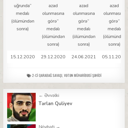
uğrunda”
azad
azad
azad
medalı
olunmasına
olunmasına
olunmasına
(ölümündən
görə”
görə”
görə”
sonra)
medalı
medalı
medalı
(ölümündən
(ölümündən
(ölümündən
sonra)
sonra)
sonra)
15.12.2020
29.12.2020
24.06.2021
05.11.2021
2-CI QARABAĞ SAVAŞI
,
VƏTƏN MÜHARIBƏSI ŞƏHIDI
Post
← Əvvəlki
navigation
Tərlan Quliyev
Növbəti →