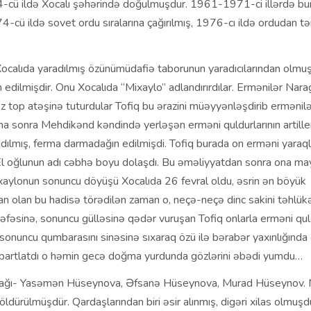
-cü ildə Xocalı şəhərində doğulmuşdur. 1961-1971-ci illərdə b
4-cü ildə sovet ordu sıralarına çağırılmış, 1976-cı ildə ordudan tə
ocalıda yaradılmış özünümüdafiə taborunun yaradıcılarından olmuş
 edilmişdir. Onu Xocalıda “Mixaylo” adlandırırdılar. Ermənilər Na
ez top atəşinə tuturdular Tofiq bu ərazini müəyyənləşdirib ermənilər
a sonra Mehdikənd kəndində yerləşən erməni quldurlarının artiller
dılmış, ferma darmadağın edilmişdi. Tofiq burada on erməni yaraqlıs
l oğlunun adı cəbhə boyu dolaşdı. Bu əməliyyatdan sonra ona may
ixaylonun sonuncu döyüşü Xocalıda 26 fevral oldu, əsrin ən böyük
an olan bu hadisə törədilən zaman o, neçə-neçə dinc sakini təhlükə
nəfəsinə, sonuncu gülləsinə qədər vuruşan Tofiq onlarla erməni q
sonuncu qumbarasını sinəsinə sıxaraq özü ilə bərabər yaxınlığında
də partlatdı o həmin gecə doğma yurdunda gözlərini əbədi yumdu…
ç uşağı- Yasəmən Hüseynova, Əfsanə Hüseynova, Murad Hüseynov.
öldürülmüşdür. Qardaşlarından biri əsir alınmış, digəri xilas olmuşd