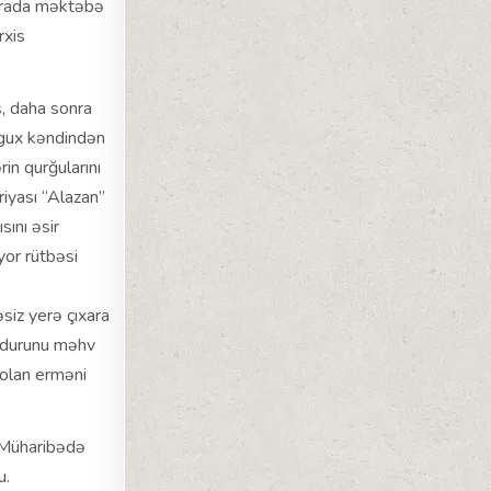
urada məktəbə
rxis
, daha sonra
ragux kəndindən
in qurğularını
iyası “Alazan”
ını əsir
or rütbəsi
siz yerə çıxara
uldurunu məhv
 olan erməni
 Müharibədə
u.