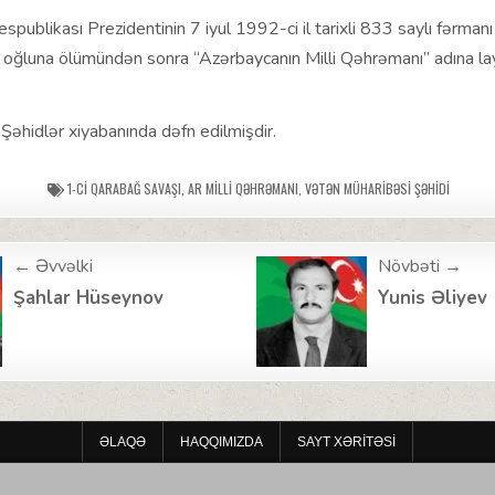
publikası Prezidentinin 7 iyul 1992-ci il tarixli 833 saylı fərman
b oğluna ölümündən sonra “Azərbaycanın Milli Qəhrəmanı” adına la
 Şəhidlər xiyabanında dəfn edilmişdir.
1-CI QARABAĞ SAVAŞI
,
AR MILLI QƏHRƏMANI
,
VƏTƏN MÜHARIBƏSI ŞƏHIDI
← Əvvəlki
Növbəti →
ion
Şahlar Hüseynov
Yunis Əliyev
ƏLAQƏ
HAQQIMIZDA
SAYT XƏRITƏSI