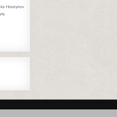
ı ilə Hüseynov
yiq