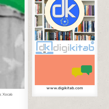
www.digikitab.com
; Xocalı