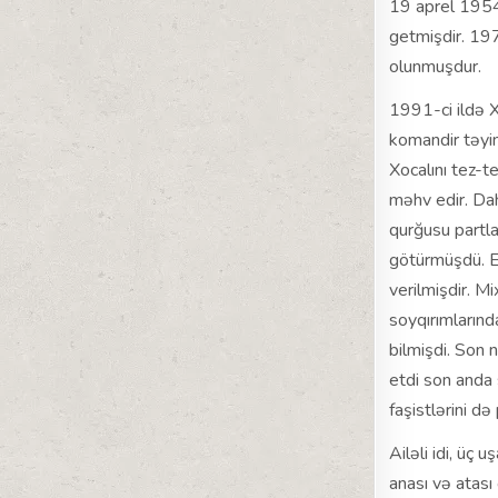
19 aprel 1954
getmişdir. 197
olunmuşdur.
1991-ci ildə X
komandir təyin
Xocalını tez-t
məhv edir. Dah
qurğusu partla
götürmüşdü. E
verilmişdir. M
soyqırımlarınd
bilmişdi. Son 
etdi son anda 
faşistlərini 
Ailəli idi, ü
anası və atası 