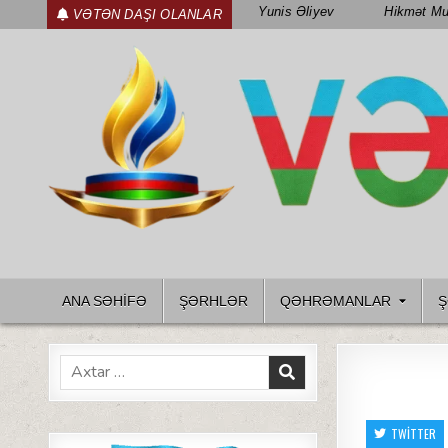
Skip
Yunis Əliyev
Hikmət Mu
VƏTƏN DAŞI OLANLAR
to
content
WWW.VETENDAS.AZ
VƏTƏN FƏDAILƏRI HAQQINDA
ANA SƏHİFƏ
ŞƏRHLƏR
QƏHRƏMANLAR
Ş
Search
for:
TWITTER