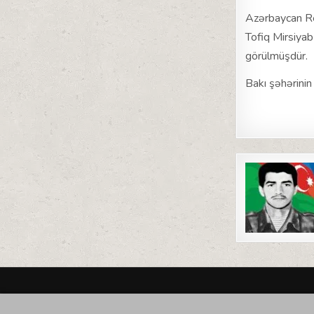
Azərbaycan Res
Tofiq Mirsiya
görülmüşdür.
Bakı şəhərinin
Post
navigat