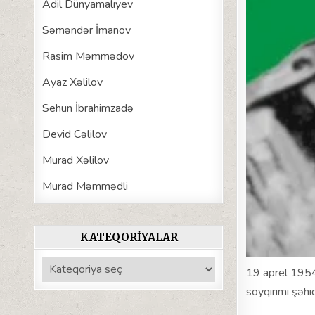
Adil Dünyamalıyev
Səməndər İmanov
Rasim Məmmədov
Ayaz Xəlilov
Sehun İbrahimzadə
Devid Cəlilov
Murad Xəlilov
Murad Məmmədli
KATEQORIYALAR
Kateqoriyalar
19 aprel 1954
soyqırımı şəhid