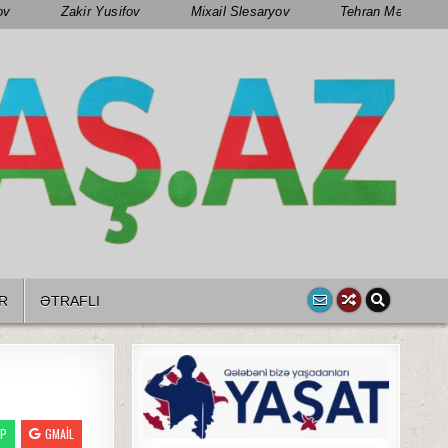
ov
Zakir Yusifov
Mixail Slesaryov
Tehran Mənsimov
R
ƏTRAFLI
PP
GMAIL