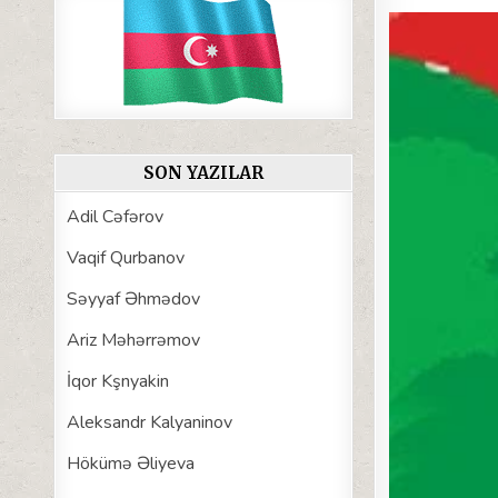
SON YAZILAR
Adil Cəfərov
Vaqif Qurbanov
Səyyaf Əhmədov
Ariz Məhərrəmov
İqor Kşnyakin
Aleksandr Kalyaninov
Hökümə Əliyeva