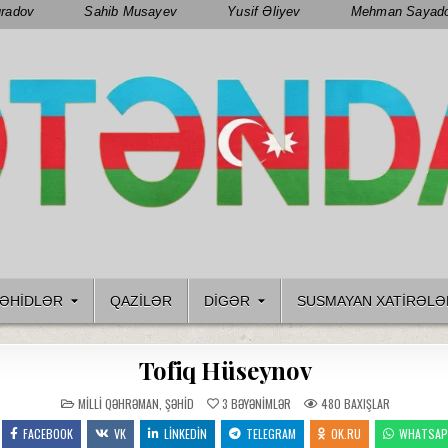
radov
Sahib Musayev
Yusif Əliyev
Mehman Sayad
ƏHIDLƏR
QAZILƏR
DIGƏR
SUSMAYAN XATİRƏLƏ
Tofiq Hüseynov
POSTED
MILLI QƏHRƏMAN
,
ŞƏHID
3
BƏYƏNIMLƏR
480
BAXIŞLAR
IN
FACEBOOK
VK
LINKEDIN
TELEGRAM
OK.RU
WHATSA