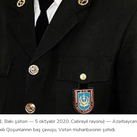
; Bakı şəhəri — 5 oktyabr 2020; Cəbrayıl rayonu) — Azərbaycanın
axili Qoşunlarının baş çavuşu, Vətən müharibəsinin şəhidi.