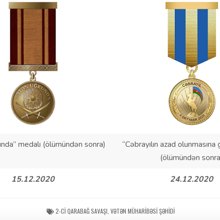
unda” medalı (ölümündən sonra)
“Cəbrayılın azad olunmasına 
(ölümündən sonra
15.12.2020
24.12.2020
2-CI QARABAĞ SAVAŞI
,
VƏTƏN MÜHARIBƏSI ŞƏHIDI