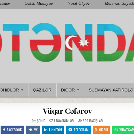
radov
Sahib Musayev
Yusif Əliyev
Mehman Sayad
ƏHIDLƏR
QAZILƏR
DIGƏR
SUSMAYAN XATİRƏLƏ
Vüqar Cəfərov
POSTED
ŞƏHID
1
BƏYƏNIMLƏR
599
BAXIŞLAR
IN
FACEBOOK
VK
LINKEDIN
TELEGRAM
OK.RU
WHATSA