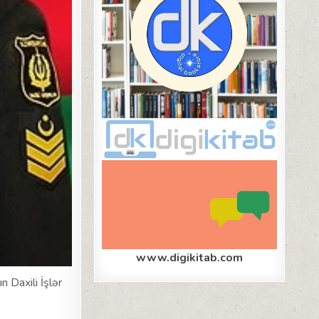
www.digikitab.com
 Daxili İşlər