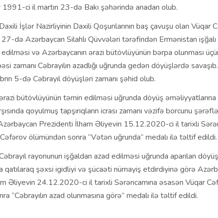
 1991-ci il martın 23-də Bakı şəhərində anadan olub.
axili İşlər Nazirliyinin Daxili Qoşunlarının baş çavuşu olan Vüqar
ın 27-də Azərbaycan Silahlı Qüvvələri tərəfindən Ermənistan işğalı 
d edilməsi və Azərbaycanın ərazi bütövlüyünün bərpa olunması üç
əsi zamanı Cəbrayılın azadlığı uğrunda gedən döyüşlərdə savaşıb
rın 5-də Cəbrayıl döyüşləri zamanı şəhid olub.
ərazi bütövlüyünün təmin edilməsi uğrunda döyüş əməliyyatlarına 
rşısında qoyulmuş tapşırıqların icrası zamanı vəzifə borcunu şərəfl
 Azərbaycan Prezidenti İlham Əliyevin 15.12.2020-ci il tarixli Sər
əfərov ölümündən sonra “Vətən uğrunda” medalı ilə təltif edildi.
Cəbrayıl rayonunun işğaldan azad edilməsi uğrunda aparılan döyü
a qatılaraq şəxsi igidliyi və şücaəti nümayiş etdirdiyinə görə Azər
am Əliyevin 24.12.2020-ci il tarixli Sərəncamına əsasən Vüqar Cə
a “Cəbrayılın azad olunmasına görə” medalı ilə təltif edildi.