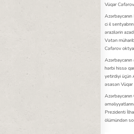
Vüqar Cəfərov
Azərbaycanın D
ci il sentyabr
ərazilərin aza
Vətən müharib
Cəfərov oktyab
Azərbaycanın 
hərbi hissə qa
yetirdiyi üçün
əsasən Vüqar C
Azərbaycanın 
əməliyyatların
Prezidenti İlh
ölümündən sonr