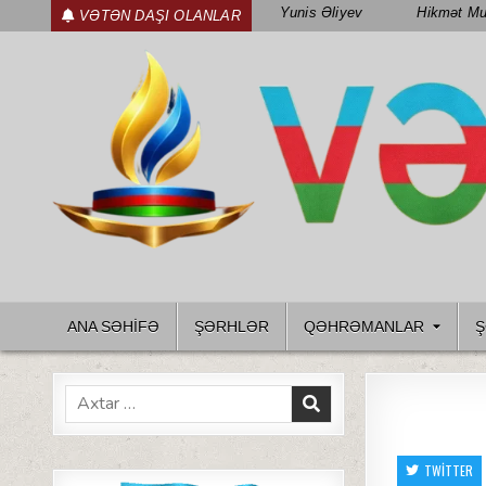
Skip
Yunis Əliyev
Hikmət Mu
VƏTƏN DAŞI OLANLAR
to
content
WWW.VETENDAS.AZ
VƏTƏN FƏDAILƏRI HAQQINDA
ANA SƏHİFƏ
ŞƏRHLƏR
QƏHRƏMANLAR
Ş
Search
for:
TWITTER