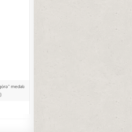
görə” medalı
)