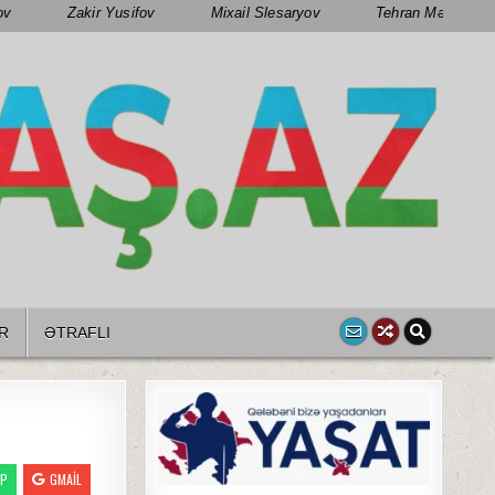
ov
Zakir Yusifov
Mixail Slesaryov
Tehran Mənsimov
R
ƏTRAFLI
PP
GMAIL