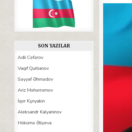
SON YAZILAR
Adil Cəfərov
Vaqif Qurbanov
Səyyaf Əhmədov
Ariz Məhərrəmov
İqor Kşnyakin
Aleksandr Kalyaninov
Hökümə Əliyeva