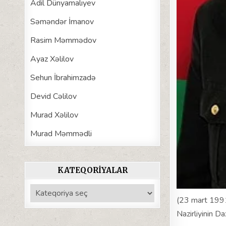
Adil Dünyamalıyev
Səməndər İmanov
Rasim Məmmədov
Ayaz Xəlilov
Sehun İbrahimzadə
Devid Cəlilov
Murad Xəlilov
Murad Məmmədli
KATEQORIYALAR
Kateqoriyalar
(23 mart 1991
Nazirliyinin D