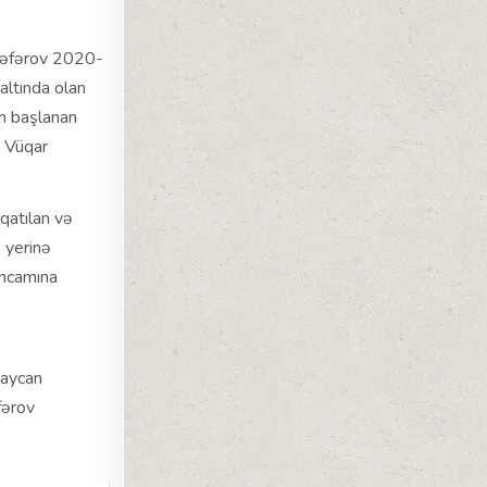
 Cəfərov 2020-
altında olan
ün başlanan
. Vüqar
qatılan və
ə yerinə
əncamına
ş
baycan
fərov