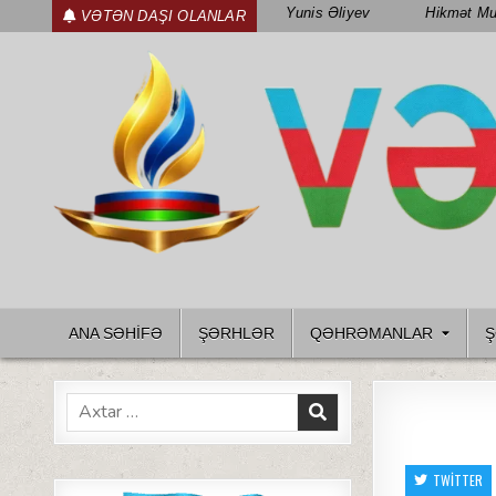
Skip
Yunis Əliyev
Hikmət Mu
VƏTƏN DAŞI OLANLAR
to
content
WWW.VETENDAS.AZ
VƏTƏN FƏDAILƏRI HAQQINDA
ANA SƏHİFƏ
ŞƏRHLƏR
QƏHRƏMANLAR
Ş
Search
for:
TWITTER