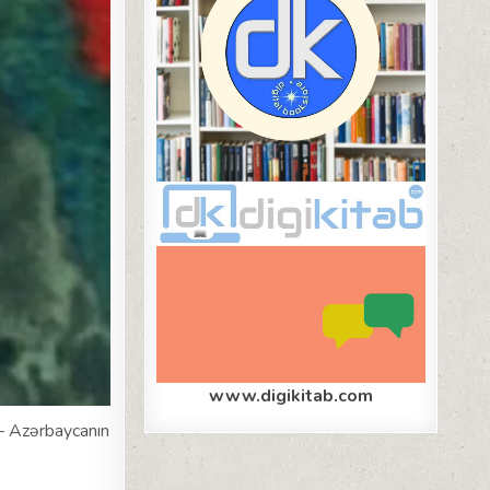
www.digikitab.com
— Azərbaycanın