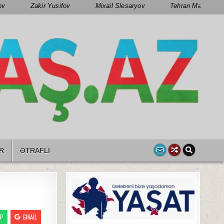
ov
Zakir Yusifov
Mixail Slesaryov
Tehran Mənsimov
R
ƏTRAFLI
PP
GMAIL