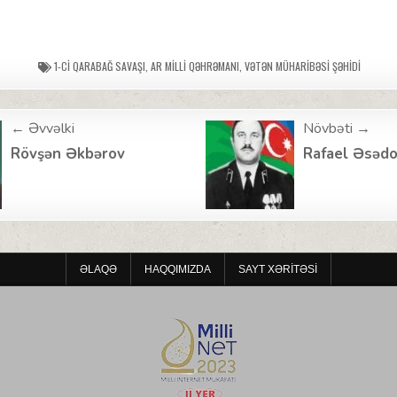
1-CI QARABAĞ SAVAŞI
,
AR MILLI QƏHRƏMANI
,
VƏTƏN MÜHARIBƏSI ŞƏHIDI
← Əvvəlki
Növbəti →
ion
Rövşən Əkbərov
Rafael Əsəd
ƏLAQƏ
HAQQIMIZDA
SAYT XƏRITƏSI