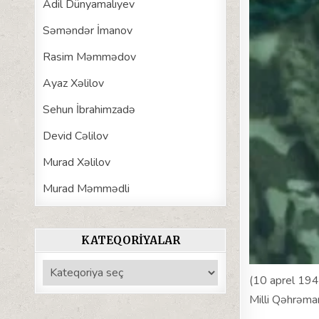
Adil Dünyamalıyev
Səməndər İmanov
Rasim Məmmədov
Ayaz Xəlilov
Sehun İbrahimzadə
Devid Cəlilov
Murad Xəlilov
Murad Məmmədli
KATEQORIYALAR
Kateqoriyalar
(10 aprel 194
Milli Qəhrəman