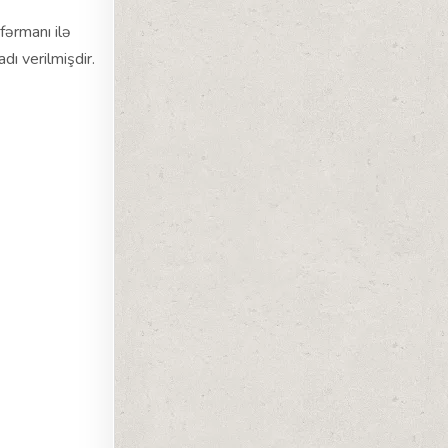
fərmanı ilə
ı verilmişdir.