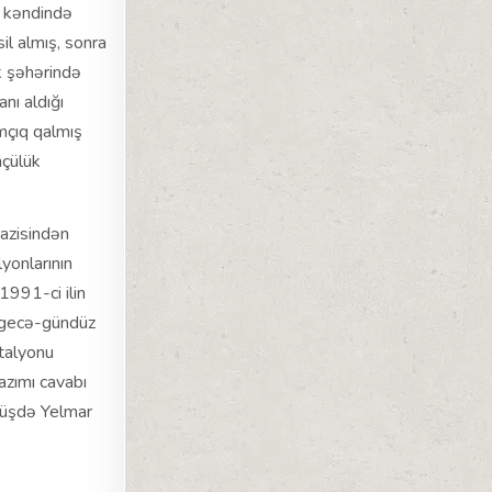
 kəndində
l almış, sonra
k şəhərində
nı aldığı
ımçıq qalmış
mçülük
azisindən
yonlarının
1991-ci ilin
n gecə-gündüz
atalyonu
azımı cavabı
yüşdə Yelmar