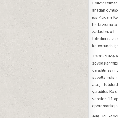
Edilov Yelmar
anadan olmuşd
isə Ağdam Kən
hərbi xidmətə b
zədədən, o hər
təhsilini dava
kolxozunda işə
1988-ci ildə a
soydaşlarımız
yaradılmasını 
əvvəllərindən 
atəşə tutulurd
yaradıldı. Bu 
verdilər. 11 
qəhrəmanlıqla 
Ailəli idi. Yedd