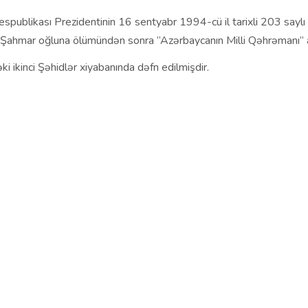
publikası Prezidentinin 16 sentyabr 1994-cü il tarixli 203 saylı 
 Şahmar oğluna ölümündən sonra “Azərbaycanın Milli Qəhrəmanı” ad
ki ikinci Şəhidlər xiyabanında dəfn edilmişdir.