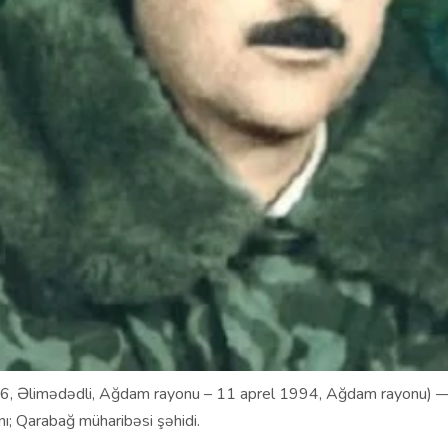
6, Əlimədədli, Ağdam rayonu – 11 aprel 1994, Ağdam rayonu) 
ı; Qarabağ müharibəsi şəhidi.