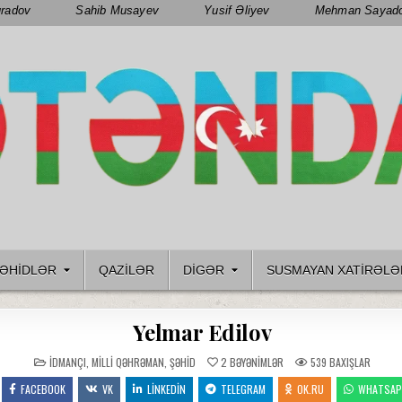
radov
Sahib Musayev
Yusif Əliyev
Mehman Sayad
ƏHIDLƏR
QAZILƏR
DIGƏR
SUSMAYAN XATİRƏLƏ
Yelmar Edilov
POSTED
İDMANÇI
,
MILLI QƏHRƏMAN
,
ŞƏHID
2
BƏYƏNIMLƏR
539
BAXIŞLAR
IN
FACEBOOK
VK
LINKEDIN
TELEGRAM
OK.RU
WHATSA