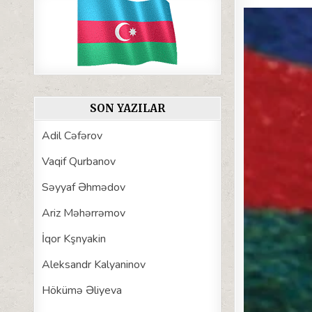
SON YAZILAR
Adil Cəfərov
Vaqif Qurbanov
Səyyaf Əhmədov
Ariz Məhərrəmov
İqor Kşnyakin
Aleksandr Kalyaninov
Hökümə Əliyeva