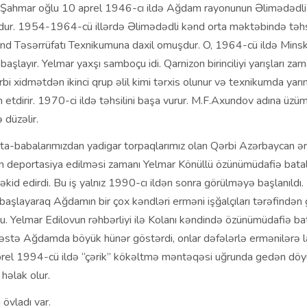
 Şahmar oğlu 10 aprel 1946-cı ildə Ağdam rayonunun Əlimədədli
ur. 1954-1964-cü illərdə Əlimədədli kənd orta məktəbində təhsi
d Təsərrüfatı Texnikumuna daxil omuşdur. O, 1964-cü ildə Mins
aşlayır. Yelmar yaxşı samboçu idi. Qarnizon birinciliyi yarışları zama
bi xidmətdən ikinci qrup əlil kimi tərxis olunur və texnikumda yar
m etdirir. 1970-ci ildə təhsilini başa vurur. M.F.Axundov adına üzü
 düzəlir.
ta-babalarımızdan yadigar torpaqlarımız olan Qərbi Azərbaycan ər
ın deportasiya edilməsi zamanı Yelmar Könüllü özünümüdafiə batal
təkid edirdi. Bu iş yalnız 1990-cı ildən sonra görülməyə başlanıldı. 
başlayaraq Ağdamın bir çox kəndləri erməni işğalçıları tərəfində
u. Yelmar Edilovun rəhbərliyi ilə Kolanı kəndində özünümüdafiə b
dəstə Ağdamda böyük hünər göstərdi, onlar dəfələrlə ermənilərə l
aprel 1994-cü ildə “çərik” kökəltmə məntəqəsi uğrunda gedən dö
həlak olur.
i övladı var.