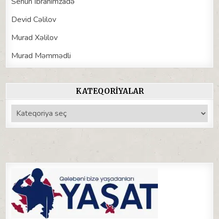
Sehun İbrahimzadə
Devid Cəlilov
Murad Xəlilov
Murad Məmmədli
KATEQORIYALAR
Kateqoriyalar