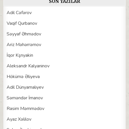
SON YAZILAR
Adil Cəfərov
Vaqif Qurbanov
Səyyaf Əhmədov
Ariz Məhərrəmov
İqor Kşnyakin
Aleksandr Kalyaninov
Hökümə Əliyeva
Adil Dünyamalıyev
Səməndər İmanov
Rasim Məmmədov
Ayaz Xəlilov