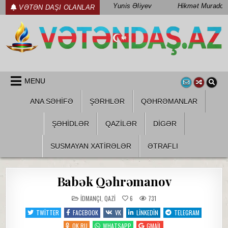
Skip
Yunis Əliyev
Hikmət Muradov
VƏTƏN DAŞI OLANLAR
to
content
WWW.VETENDAS.AZ
VƏTƏN FƏDAILƏRI HAQQINDA
MENU
ANA SƏHİFƏ
ŞƏRHLƏR
QƏHRƏMANLAR
ŞƏHIDLƏR
QAZILƏR
DIGƏR
SUSMAYAN XATİRƏLƏR
ƏTRAFLI
Babək Qəhrəmanov
POSTED
İDMANÇI
,
QAZI
6
731
IN
TWITTER
FACEBOOK
VK
LINKEDIN
TELEGRAM
OK.RU
WHATSAPP
GMAIL