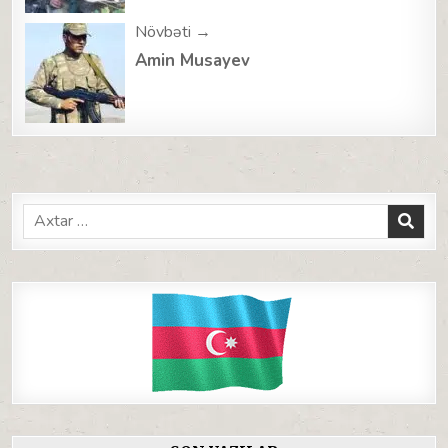
Növbəti →
Amin Musayev
Search
for: