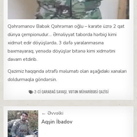
Qəhrəmanov Babək Qəhrəman oğlu – karate üzrə 2 qat
dünya çempionudur… Əməliyyat taborda hərbiçi kimi
xidmət edir döyüşlərdə, 3 dəfə yaralanmasına
baxmayaraq, yenədə döyüşlər bitənə kimi xidmətini
davam etdirib.
Qazimiz haqqında ətraflı məlumatı olan aşağıdakı xanaları
doldurmaqla göndərsin.
2-CI QARABAĞ SAVAŞI
,
VƏTƏN MÜHARIBƏSI QAZISI
Post
← Əvvəlki
navigation
Aqşin İbadov