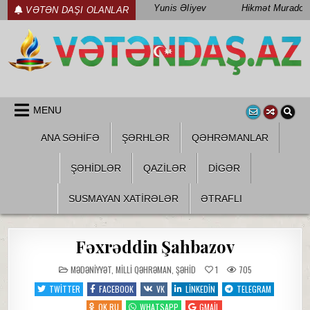
Skip
Yunis Əliyev
Hikmət Muradov
VƏTƏN DAŞI OLANLAR
to
content
WWW.VETENDAS.AZ
VƏTƏN FƏDAILƏRI HAQQINDA
MENU
ANA SƏHİFƏ
ŞƏRHLƏR
QƏHRƏMANLAR
ŞƏHIDLƏR
QAZILƏR
DIGƏR
SUSMAYAN XATİRƏLƏR
ƏTRAFLI
Fəxrəddin Şahbazov
POSTED
MƏDƏNIYYƏT
,
MILLI QƏHRƏMAN
,
ŞƏHID
1
705
IN
TWITTER
FACEBOOK
VK
LINKEDIN
TELEGRAM
OK.RU
WHATSAPP
GMAIL