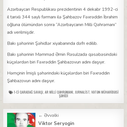
Azərbaycan Respublikası prezidentinin 4 dekabr 1992-ci
il tarixli 344 saylı fərmanı ilə Şahbazov Fəxrəddin İbrahim
oğluna ölümündən sonra “Azərbaycanın Milli Qəhrəmanı”
adı verilmişdir.
Bakı şəhərinin Şəhidlər xiyabanında dəfn edilib.
Bakı şəhərinin Məmməd Əmin Rəsulzadə qəsəbəsindəki
küçələrdən biri Fəxrəddin Şahbazovun adını daşıyır.
Həmçinin İmişli şəhərindəki küçələrdən biri Fəxrəddin
Şahbazovun adını daşıyır.
1-CI QARABAĞ SAVAŞI
,
AR MILLI QƏHRƏMANI
,
JURNALIST
,
VƏTƏN MÜHARIBƏSI
ŞƏHIDI
Post
← Əvvəlki
navigation
Viktor Seryogin