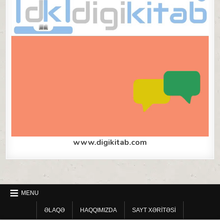
www.digikitab.com
MENU
ƏLAQƏ
HAQQIMIZDA
SAYT XƏRITƏSI