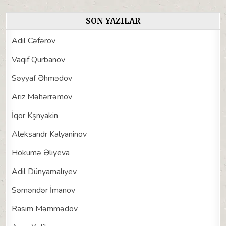
SON YAZILAR
Adil Cəfərov
Vaqif Qurbanov
Səyyaf Əhmədov
Ariz Məhərrəmov
İqor Kşnyakin
Aleksandr Kalyaninov
Hökümə Əliyeva
Adil Dünyamalıyev
Səməndər İmanov
Rasim Məmmədov