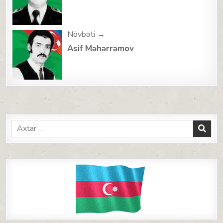
Növbəti →
Asif Məhərrəmov
Search
for: