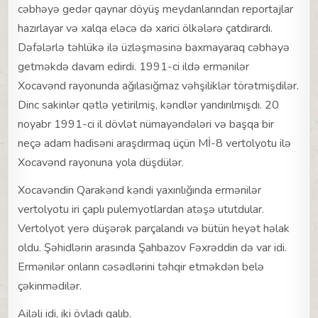
cəbhəyə gedər qaynar döyüş meydanlarından reportajlar
hazırlayar və xalqa eləcə də xarici ölkələrə çatdırardı.
Dəfələrlə təhlükə ilə üzləşməsinə baxmayaraq cəbhəyə
getməkdə davam edirdi. 1991-ci ildə ermənilər
Xocavənd rayonunda ağılasığmaz vəhşiliklər törətmişdilər.
Dinc sakinlər qətlə yetirilmiş, kəndlər yandırılmışdı. 20
noyabr 1991-ci il dövlət nümayəndələri və başqa bir
neçə adam hadisəni araşdırmaq üçün Mİ-8 vertolyotu ilə
Xocavənd rayonuna yola düşdülər.
Xocavəndin Qarakənd kəndi yaxınlığında ermənilər
vertolyotu iri çaplı pulemyotlardan atəşə ututdular.
Vertolyot yerə düşərək parçalandı və bütün heyət həlak
oldu. Şəhidlərin arasında Şahbazov Fəxrəddin də var idi.
Ermənilər onların cəsədlərini təhqir etməkdən belə
çəkinmədilər.
Ailəli idi, iki övladı qalıb.