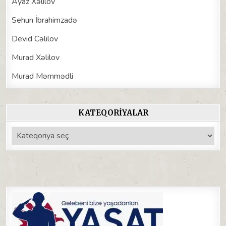
Ayaz Xəlilov
Sehun İbrahimzadə
Devid Cəlilov
Murad Xəlilov
Murad Məmmədli
KATEQORIYALAR
Kateqoriyalar