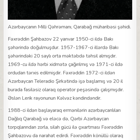
Azərbaycanın Milli Qəhrəmanı, Qarabağ müharibəsi şəhidi.
Fəxrəddin Şahbazov 22 yanvar 1950-ci ildə Bakı
şəhərində doğulmuşdur. 1957-1967-ci illərdə Bakı
şəhərindəki 20 saylı orta məktəbdə təhsil almışdır.
1969-cu ildə hərbi xidmətə çağırılmış və 1971-ci ildə
ordudan tərxis edilmişdir. Fəxrəddin 1972-ci ildən
Azərbaycan Teleradio Şirkətində işə başlamış və 20 il
burada fasiləsiz olaraq operator peşəsində çalışmışdır.
Əslən Lerik rayonunun Kəlvəz kəndindəndir.
1988-ci ildən başlayaraq ermənilərin azərbaycanlıları
Dağlıq Qarabağ və eləcə də, Qərbi Azərbaycan
torpqlarından zorla, silah gücü ilə çıxartması Fəxrəddin
Şahbazovu da narahat edirdi. Fəxrəddin könüllü olaraq