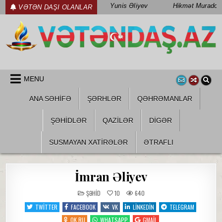
Skip
Yunis Əliyev
Hikmət Muradov
VƏTƏN DAŞI OLANLAR
to
content
WWW.VETENDAS.AZ
VƏTƏN FƏDAILƏRI HAQQINDA
MENU
ANA SƏHİFƏ
ŞƏRHLƏR
QƏHRƏMANLAR
ŞƏHIDLƏR
QAZILƏR
DIGƏR
SUSMAYAN XATİRƏLƏR
ƏTRAFLI
İmran Əliyev
POSTED
ŞƏHID
10
640
IN
TWITTER
FACEBOOK
VK
LINKEDIN
TELEGRAM
OK.RU
WHATSAPP
GMAIL