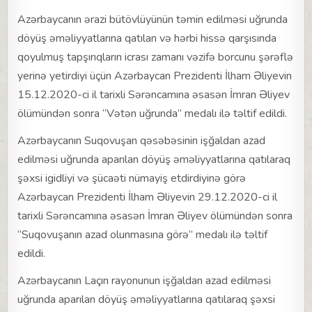
Azərbaycanın ərazi bütövlüyünün təmin edilməsi uğrunda
döyüş əməliyyatlarına qatılan və hərbi hissə qarşısında
qoyulmuş tapşırıqların icrası zamanı vəzifə borcunu şərəflə
yerinə yetirdiyi üçün Azərbaycan Prezidenti İlham Əliyevin
15.12.2020-ci il tarixli Sərəncamına əsasən İmran Əliyev
ölümündən sonra “Vətən uğrunda” medalı ilə təltif edildi.
Azərbaycanın Suqovuşan qəsəbəsinin işğaldan azad
edilməsi uğrunda aparılan döyüş əməliyyatlarına qatılaraq
şəxsi igidliyi və şücaəti nümayiş etdirdiyinə görə
Azərbaycan Prezidenti İlham Əliyevin 29.12.2020-ci il
tarixli Sərəncamına əsasən İmran Əliyev ölümündən sonra
“Suqovuşanın azad olunmasına görə” medalı ilə təltif
edildi.
Azərbaycanın Laçın rayonunun işğaldan azad edilməsi
uğrunda aparılan döyüş əməliyyatlarına qatılaraq şəxsi