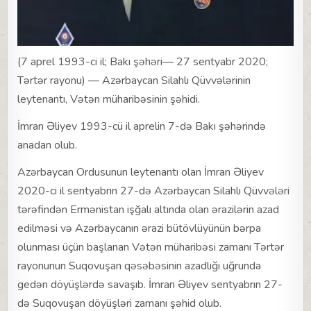
(7 aprel 1993-ci il; Bakı şəhəri— 27 sentyabr 2020;
Tərtər rayonu) — Azərbaycan Silahlı Qüvvələrinin
leytenantı, Vətən müharibəsinin şəhidi.
İmran Əliyev 1993-cü il aprelin 7-də Bakı şəhərində
anadan olub.
Azərbaycan Ordusunun leytenantı olan İmran Əliyev
2020-ci il sentyabrın 27-də Azərbaycan Silahlı Qüvvələri
tərəfindən Ermənistan işğalı altında olan ərazilərin azad
edilməsi və Azərbaycanın ərazi bütövlüyünün bərpa
olunması üçün başlanan Vətən müharibəsi zamanı Tərtər
rayonunun Suqovuşan qəsəbəsinin azadlığı uğrunda
gedən döyüşlərdə savaşıb. İmran Əliyev sentyabrın 27-
də Suqovuşan döyüşləri zamanı şəhid olub.