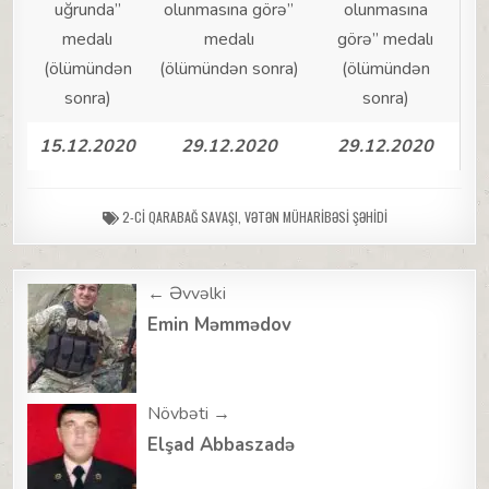
uğrunda”
olunmasına görə”
olunmasına
medalı
medalı
görə” medalı
(ölümündən
(ölümündən sonra)
(ölümündən
sonra)
sonra)
15.12.2020
29.12.2020
29.12.2020
2-CI QARABAĞ SAVAŞI
,
VƏTƏN MÜHARIBƏSI ŞƏHIDI
Post
← Əvvəlki
navigation
Emin Məmmədov
Növbəti →
Elşad Abbaszadə