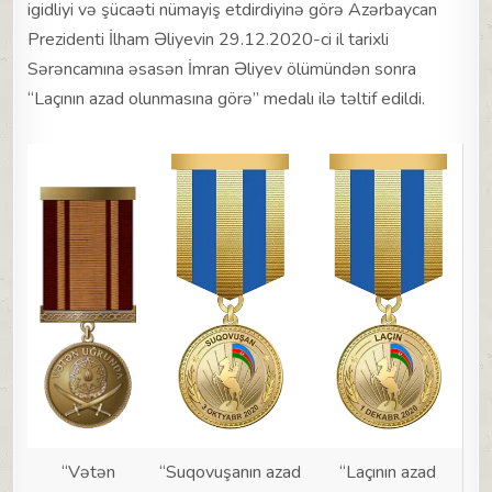
igidliyi və şücaəti nümayiş etdirdiyinə görə Azərbaycan
Prezidenti İlham Əliyevin 29.12.2020-ci il tarixli
Sərəncamına əsasən İmran Əliyev ölümündən sonra
“Laçının azad olunmasına görə” medalı ilə təltif edildi.
“Vətən
“Suqovuşanın azad
“Laçının azad