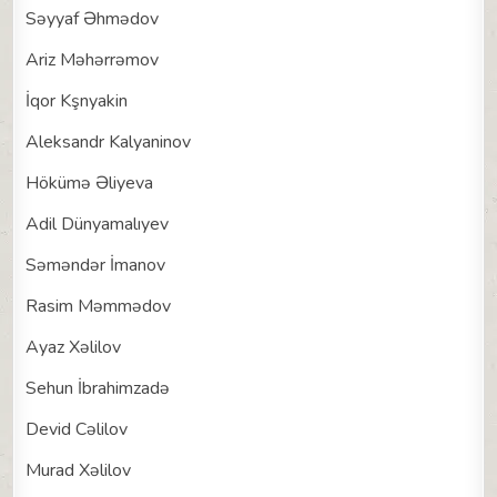
Səyyaf Əhmədov
Ariz Məhərrəmov
İqor Kşnyakin
Aleksandr Kalyaninov
Hökümə Əliyeva
Adil Dünyamalıyev
Səməndər İmanov
Rasim Məmmədov
Ayaz Xəlilov
Sehun İbrahimzadə
Devid Cəlilov
Murad Xəlilov