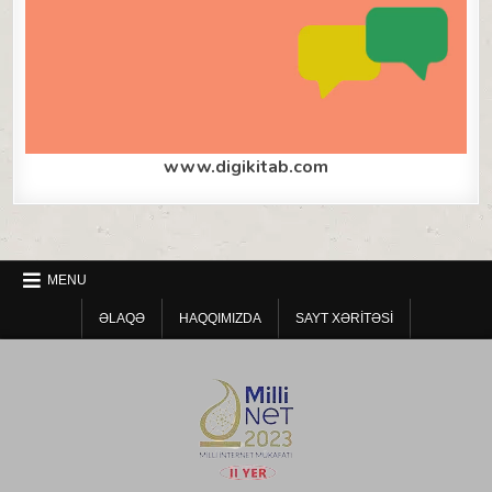
www.digikitab.com
MENU
ƏLAQƏ
HAQQIMIZDA
SAYT XƏRITƏSI