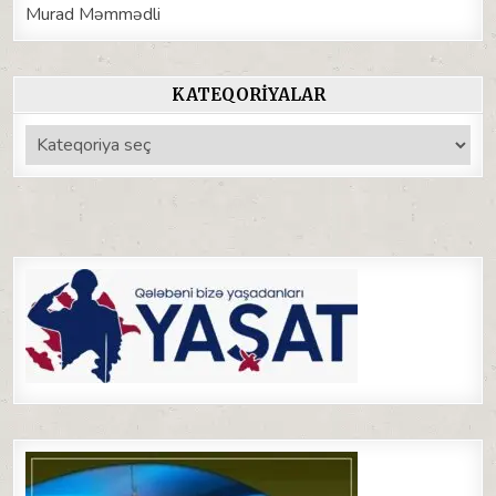
Murad Məmmədli
KATEQORIYALAR
Kateqoriyalar